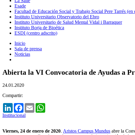
La Salle
Esade
Facultad de Educación Social y Trabajo Social Pere Tarrés (en
Instituto Universitario Observatorio del Ebro
Instituto Universitario de Salud Mental Vidal i Barraquer
Instituto Borja de Bioética
ESDI (centro adscrito)
Inicio
Sala de prensa
Noticias
Abierta la VI Convocatoria de Ayudas a P
24.01.2020
Compartir:
LinkedIn
Facebook
Email
WhatsApp
Institucional
Viernes, 24 de enero de 2020
.
Aristos Campus Mundus
abre la Conv