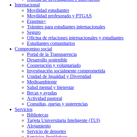
Internacional
Movilidad estudiantes
Movilidad profesorado y PTGAS
Erasmus+
Trámites para estudiantes internacionales
Seguro
Oficina de relaciones internacionales y estudiantes
Estudiantes comunitarios
Compromiso social
Portal de la Transparencia
Desarrollo sostenible
Cooperación y voluntariado
Investigación socialmente comprometida
Unidad de Igualdad y Diversidad
Medioambiente
Salud mental y bienestar
Becas y ayudas
Actividad pastoral
Consultas, quejas y sugerencias
Servicios
Bibliotecas
Tarjeta Universitaria Inteligente (TUI)
Alojamiento
Servicio de deportes
Servicios lingüísticos