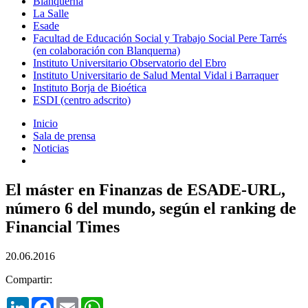
Blanquerna
La Salle
Esade
Facultad de Educación Social y Trabajo Social Pere Tarrés
(en colaboración con Blanquerna)
Instituto Universitario Observatorio del Ebro
Instituto Universitario de Salud Mental Vidal i Barraquer
Instituto Borja de Bioética
ESDI (centro adscrito)
Inicio
Sala de prensa
Noticias
El máster en Finanzas de ESADE-URL,
número 6 del mundo, según el ranking de
Financial Times
20.06.2016
Compartir:
LinkedIn
Facebook
Email
WhatsApp