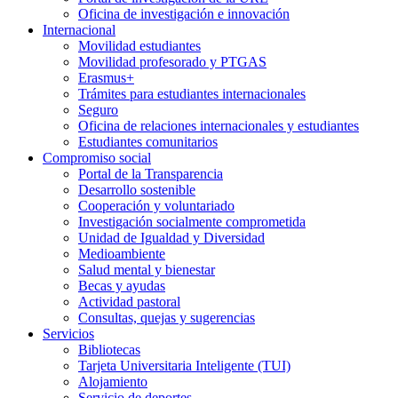
Oficina de investigación e innovación
Internacional
Movilidad estudiantes
Movilidad profesorado y PTGAS
Erasmus+
Trámites para estudiantes internacionales
Seguro
Oficina de relaciones internacionales y estudiantes
Estudiantes comunitarios
Compromiso social
Portal de la Transparencia
Desarrollo sostenible
Cooperación y voluntariado
Investigación socialmente comprometida
Unidad de Igualdad y Diversidad
Medioambiente
Salud mental y bienestar
Becas y ayudas
Actividad pastoral
Consultas, quejas y sugerencias
Servicios
Bibliotecas
Tarjeta Universitaria Inteligente (TUI)
Alojamiento
Servicio de deportes