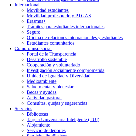
Internacional
Movilidad estudiantes
Movilidad profesorado y PTGAS
Erasmus+
Trámites para estudiantes internacionales
Seguro
Oficina de relaciones internacionales y estudiantes
Estudiantes comunitarios
Compromiso social
Portal de la Transparencia
Desarrollo sostenible
Cooperación y voluntariado
Investigación socialmente comprometida
Unidad de Igualdad y Diversidad
Medioambiente
Salud mental y bienestar
Becas y ayudas
Actividad pastoral
Consultas, quejas y sugerencias
Servicios
Bibliotecas
Tarjeta Universitaria Inteligente (TUI)
Alojamiento
Servicio de deportes
Servicios lingüísticos