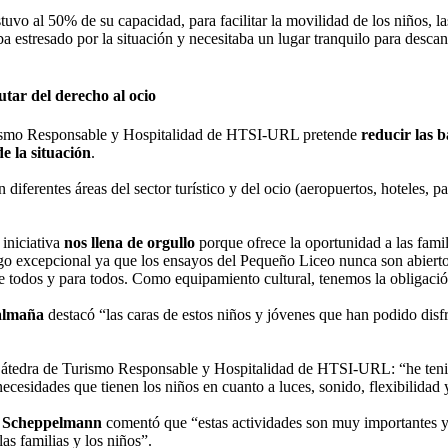
stuvo al 50% de su capacidad, para facilitar la movilidad de los niños, l
ba estresado por la situación y necesitaba un lugar tranquilo para descan
tar del derecho al ocio
urismo Responsable y Hospitalidad de HTSI-URL pretende
reducir las b
de la situación
.
 diferentes áreas del sector turístico y del ocio (aeropuertos, hoteles, 
a iniciativa
nos llena de orgullo
porque ofrece la oportunidad a las fami
lgo excepcional ya que los ensayos del Pequeño Liceo nunca son abiert
de todos y para todos. Como equipamiento cultural, tenemos la obligación
almaña
destacó “las caras de estos niños y jóvenes que han podido disf
 Cátedra de Turismo Responsable y Hospitalidad de HTSI-URL: “he tenid
ecesidades que tienen los niños en cuanto a luces, sonido, flexibilidad 
a Scheppelmann
comentó que “estas actividades son muy importantes y 
as familias y los niños”.