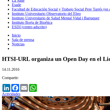
La Salle
Esade
Facultad de Educación Social y Trabajo Social Pere Tarrés (en
Instituto Universitario Observatorio del Ebro
Instituto Universitario de Salud Mental Vidal i Barraquer
Instituto Borja de Bioética
ESDI (centro adscrito)
Inicio
Sala de prensa
Noticias
HTSI-URL organiza un Open Day en el Lice
14.11.2016
Compartir:
LinkedIn
Facebook
Email
WhatsApp
Actividades