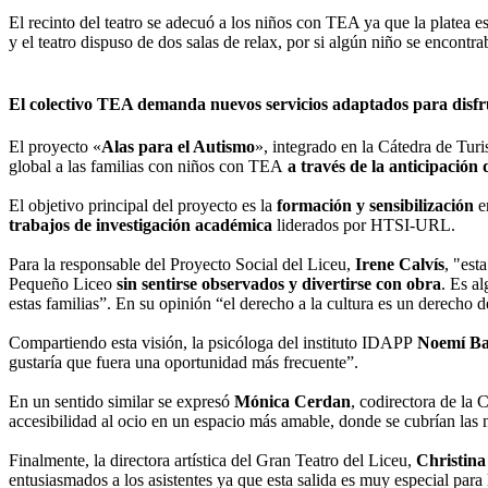
El recinto del teatro se adecuó a los niños con TEA ya que la platea e
y el teatro dispuso de dos salas de relax, por si algún niño se encontra
El colectivo TEA demanda nuevos servicios adaptados para disfru
El proyecto
«
Alas para el Autismo
», integrado en la Cátedra de T
global a las familias con niños con TEA
a través de la anticipación 
El objetivo principal del proyecto es la
formación y sensibilización
en
trabajos de investigación académica
liderados por HTSI-URL.
Para la responsable del Proyecto Social del Liceu,
Irene Calvís
, "est
Pequeño Liceo
sin sentirse observados y divertirse con obra
. Es a
estas familias”. En su opinión “el derecho a la cultura es un derecho 
Compartiendo esta visión, la psicóloga del instituto IDAPP
Noemí B
gustaría que fuera una oportunidad más frecuente”.
En un sentido similar se expresó
Mónica Cerdan
, codirectora de la
accesibilidad al ocio en un espacio más amable, donde se cubrían las n
Finalmente, la directora artística del Gran Teatro del Liceu,
Christin
entusiasmados a los asistentes ya que esta salida es muy especial para l