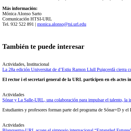
Más información:
Mónica Alonso Sarto
Comunicación HTSI-URL
Tel. 932 522 891 |
monica.alonso@tsi.url.edu
También te puede interesar
Actividades, Institucional
La 28a edición Universitat de d’Estiu Ramon Llull Puigcerdà cierra c
El rector i el secretari general de la URL participen en els actes in
Actividades
Sónar y La Salle-URL, una colaboración para impulsar el talento, la in
Estudiantes y profesores forman parte del programa de Sónar+D y el IA
Actividades
Blanquerna-URL acoge el simposio internacional “Entangled Futures” s