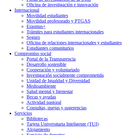
Oficina de investigación e innovación
Internacional
Movilidad estudiantes
Movilidad profesorado y PTGAS
Erasmus+
Trámites para estudiantes internacionales
Seguro
Oficina de relaciones internacionales y estudiantes
Estudiantes comunitarios
Compromiso social
Portal de la Transparencia
Desarrollo sostenible
Cooperación y voluntariado
Investigación socialmente comprometida
Unidad de Igualdad y Diversidad
Medioambiente
Salud mental y bienestar
Becas y ayudas
Actividad pastoral
Consultas, quejas y sugerencias
Servicios
Bibliotecas
Tarjeta Universitaria Inteligente (TUI)
Alojamiento
Servicio de deportes