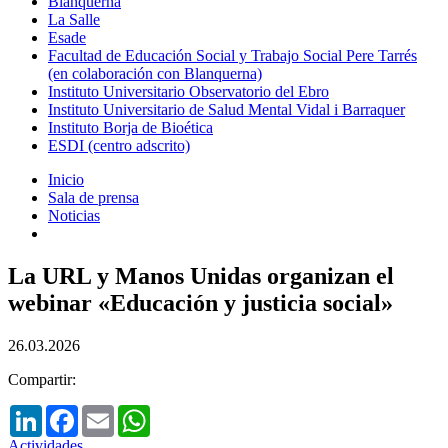
Blanquerna
La Salle
Esade
Facultad de Educación Social y Trabajo Social Pere Tarrés
(en colaboración con Blanquerna)
Instituto Universitario Observatorio del Ebro
Instituto Universitario de Salud Mental Vidal i Barraquer
Instituto Borja de Bioética
ESDI (centro adscrito)
Inicio
Sala de prensa
Noticias
La URL y Manos Unidas organizan el
webinar «Educación y justicia social»
26.03.2026
Compartir:
LinkedIn
Facebook
Email
WhatsApp
Actividades