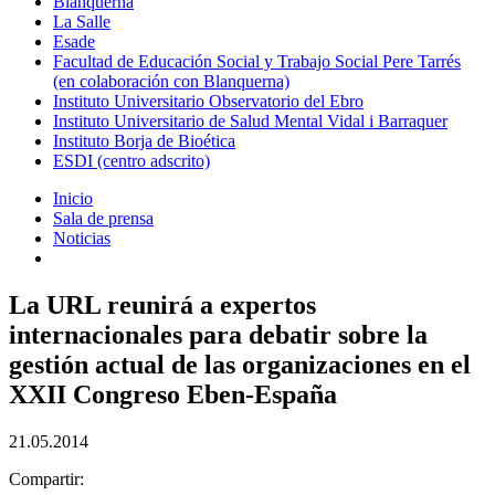
Blanquerna
La Salle
Esade
Facultad de Educación Social y Trabajo Social Pere Tarrés
(en colaboración con Blanquerna)
Instituto Universitario Observatorio del Ebro
Instituto Universitario de Salud Mental Vidal i Barraquer
Instituto Borja de Bioética
ESDI (centro adscrito)
Inicio
Sala de prensa
Noticias
La URL reunirá a expertos
internacionales para debatir sobre la
gestión actual de las organizaciones en el
XXII Congreso Eben-España
21.05.2014
Compartir: