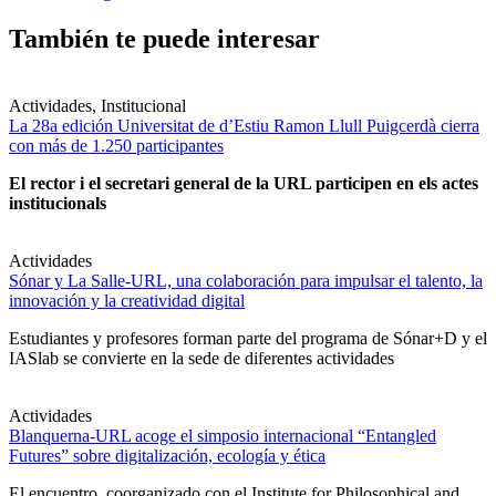
También te puede interesar
Actividades, Institucional
La 28a edición Universitat de d’Estiu Ramon Llull Puigcerdà cierra
con más de 1.250 participantes
El rector i el secretari general de la URL participen en els actes
institucionals
Actividades
Sónar y La Salle-URL, una colaboración para impulsar el talento, la
innovación y la creatividad digital
Estudiantes y profesores forman parte del programa de Sónar+D y el
IASlab se convierte en la sede de diferentes actividades
Actividades
Blanquerna-URL acoge el simposio internacional “Entangled
Futures” sobre digitalización, ecología y ética
El encuentro, coorganizado con el Institute for Philosophical and