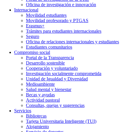
Oficina de investigación e innovación
Internacional
Movilidad estudiantes
Movilidad profesorado y PTGAS
Erasmus+
Trámites para estudiantes internacionales
Seguro
Oficina de relaciones internacionales y estudiantes
Estudiantes comunitarios
Compromiso social
Portal de la Transparencia
Desarrollo sostenible
Cooperación y voluntariado
Investigación socialmente comprometida
Unidad de Igualdad y Diversidad
Medioambiente
Salud mental y bienestar
Becas y ayudas
Actividad pastoral
Consultas, quejas y sugerencias
Servicios
Bibliotecas
Tarjeta Universitaria Inteligente (TUI)
Alojamiento
Servicio de deportes