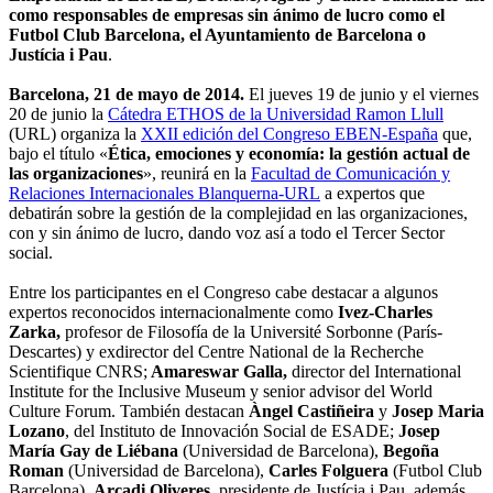
como responsables de empresas sin ánimo de lucro como el
Futbol Club Barcelona, el Ayuntamiento de Barcelona o
Justícia i Pau
.
Barcelona, 21 de mayo de 2014
.
El jueves 19 de junio y el viernes
20 de junio la
Cátedra ETHOS de la Universidad Ramon Llull
(URL) organiza la
XXII edición del Congreso EBEN-España
que,
bajo el título «
Ética, emociones y economía: la gestión actual de
las organizaciones
», reunirá en la
Facultad de Comunicación y
Relaciones Internacionales Blanquerna-URL
a expertos que
debatirán sobre la gestión de la complejidad en las organizaciones,
con y sin ánimo de lucro, dando voz así a todo el Tercer Sector
social.
Entre los participantes en el Congreso cabe destacar a algunos
expertos reconocidos internacionalmente como
Ivez-Charles
Zarka,
profesor de Filosofía de la Université Sorbonne (París-
Descartes) y exdirector del Centre National de la Recherche
Scientifique CNRS;
Amareswar Galla,
director del International
Institute for the Inclusive Museum y senior advisor del World
Culture Forum. También destacan
Àngel Castiñeira
y
Josep Maria
Lozano
, del Instituto de Innovación Social de ESADE;
Josep
María Gay de Liébana
(Universidad de Barcelona),
Begoña
Roman
(Universidad de Barcelona),
Carles Folguera
(Futbol Club
Barcelona),
Arcadi Oliveres
, presidente de Justícia i Pau, además