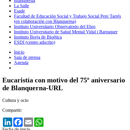
Blanquerna
La Salle
Esade
Facultad de Educación Social y Trabajo Social Pere Tarrés
(en colaboración con Blanquerna)
Instituto Universitario Observatorio del Ebro
Instituto Universitario de Salud Mental Vidal i Barraquer
Instituto Borja de Bioética
ESDI (centro adscrito)
Inicio
Sala de prensa
Agenda
Eucaristía con motivo del 75º aniversario
de Blanquerna-URL
Cultura y ocio
Compartir:
LinkedIn
Facebook
Email
WhatsApp
Fecha de inicio