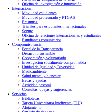
Oficina de investigación e innovación
Internacional
Movilidad estudiantes
Movilidad profesorado y PTGAS
Erasmus+
Trámites para estudiantes internacionales
Seguro
Oficina de relaciones internacionales y estudiantes
Estudiantes comunitarios
Compromiso social
Portal de la Transparencia
Desarrollo sostenible
Cooperación y voluntariado
Investigación socialmente comprometida
Unidad de Igualdad y Diversidad
Medioambiente
Salud mental y bienestar
Becas y ayudas
Actividad pastoral
Consultas, quejas y sugerencias
Servicios
Bibliotecas
Tarjeta Universitaria Inteligente (TUI)
Alojamiento
Servicio de deportes