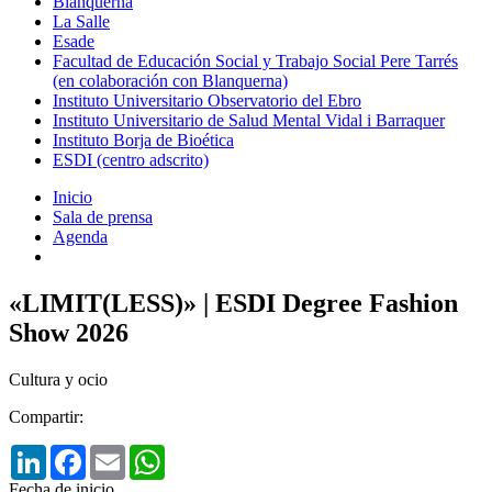
Blanquerna
La Salle
Esade
Facultad de Educación Social y Trabajo Social Pere Tarrés
(en colaboración con Blanquerna)
Instituto Universitario Observatorio del Ebro
Instituto Universitario de Salud Mental Vidal i Barraquer
Instituto Borja de Bioética
ESDI (centro adscrito)
Inicio
Sala de prensa
Agenda
«LIMIT(LESS)» | ESDI Degree Fashion
Show 2026
Cultura y ocio
Compartir:
LinkedIn
Facebook
Email
WhatsApp
Fecha de inicio