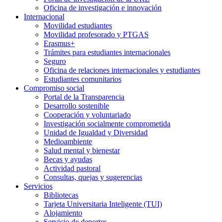
Oficina de investigación e innovación
Internacional
Movilidad estudiantes
Movilidad profesorado y PTGAS
Erasmus+
Trámites para estudiantes internacionales
Seguro
Oficina de relaciones internacionales y estudiantes
Estudiantes comunitarios
Compromiso social
Portal de la Transparencia
Desarrollo sostenible
Cooperación y voluntariado
Investigación socialmente comprometida
Unidad de Igualdad y Diversidad
Medioambiente
Salud mental y bienestar
Becas y ayudas
Actividad pastoral
Consultas, quejas y sugerencias
Servicios
Bibliotecas
Tarjeta Universitaria Inteligente (TUI)
Alojamiento
Servicio de deportes