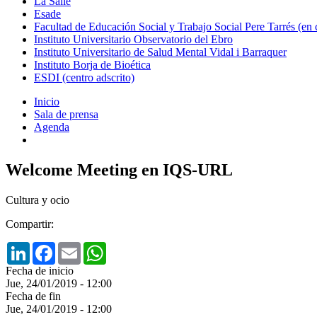
La Salle
Esade
Facultad de Educación Social y Trabajo Social Pere Tarrés (en
Instituto Universitario Observatorio del Ebro
Instituto Universitario de Salud Mental Vidal i Barraquer
Instituto Borja de Bioética
ESDI (centro adscrito)
Inicio
Sala de prensa
Agenda
Welcome Meeting en IQS-URL
Cultura y ocio
Compartir:
LinkedIn
Facebook
Email
WhatsApp
Fecha de inicio
Jue, 24/01/2019 - 12:00
Fecha de fin
Jue, 24/01/2019 - 12:00