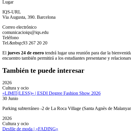
Lugar
IQS-URL
Via Augusta, 390. Barcelona
Correo electrónico
comunicacioiqs@iqs.edu
Teléfono
Tel.&nbsp;93 267 20 20
El
jueves 24 de enero
tendrá lugar una reunión para dar la bienvenid
encuentro también permitirá a los estudiantes presentarse y relacionar
También te puede interesar
2026
Cultura y ocio
«LIMIT(LESS)» | ESDI Degree Fashion Show 2026
30 Junio
Parking subterráneo -2 de La Roca Village (Santa Agnès de Malanyan
2026
Cultura y ocio
Desfile de moda | «FADING»