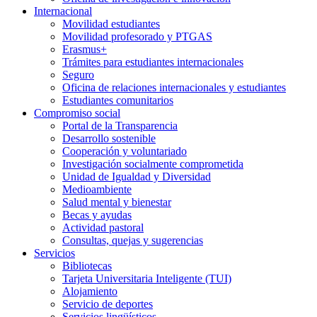
Internacional
Movilidad estudiantes
Movilidad profesorado y PTGAS
Erasmus+
Trámites para estudiantes internacionales
Seguro
Oficina de relaciones internacionales y estudiantes
Estudiantes comunitarios
Compromiso social
Portal de la Transparencia
Desarrollo sostenible
Cooperación y voluntariado
Investigación socialmente comprometida
Unidad de Igualdad y Diversidad
Medioambiente
Salud mental y bienestar
Becas y ayudas
Actividad pastoral
Consultas, quejas y sugerencias
Servicios
Bibliotecas
Tarjeta Universitaria Inteligente (TUI)
Alojamiento
Servicio de deportes
Servicios lingüísticos