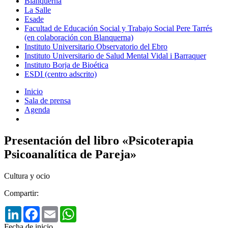
Blanquerna
La Salle
Esade
Facultad de Educación Social y Trabajo Social Pere Tarrés
(en colaboración con Blanquerna)
Instituto Universitario Observatorio del Ebro
Instituto Universitario de Salud Mental Vidal i Barraquer
Instituto Borja de Bioética
ESDI (centro adscrito)
Inicio
Sala de prensa
Agenda
Presentación del libro «Psicoterapia
Psicoanalítica de Pareja»
Cultura y ocio
Compartir:
LinkedIn
Facebook
Email
WhatsApp
Fecha de inicio