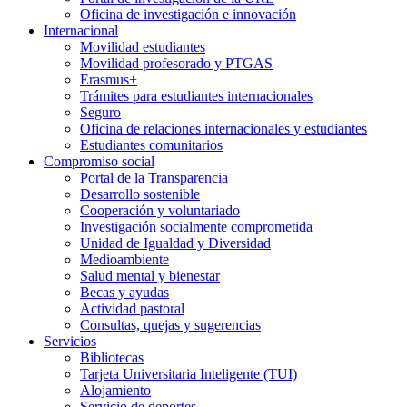
Oficina de investigación e innovación
Internacional
Movilidad estudiantes
Movilidad profesorado y PTGAS
Erasmus+
Trámites para estudiantes internacionales
Seguro
Oficina de relaciones internacionales y estudiantes
Estudiantes comunitarios
Compromiso social
Portal de la Transparencia
Desarrollo sostenible
Cooperación y voluntariado
Investigación socialmente comprometida
Unidad de Igualdad y Diversidad
Medioambiente
Salud mental y bienestar
Becas y ayudas
Actividad pastoral
Consultas, quejas y sugerencias
Servicios
Bibliotecas
Tarjeta Universitaria Inteligente (TUI)
Alojamiento
Servicio de deportes