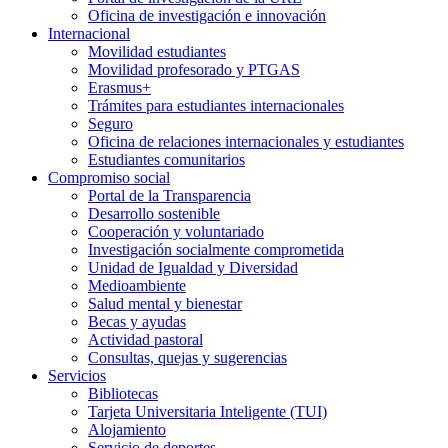
Oficina de investigación e innovación
Internacional
Movilidad estudiantes
Movilidad profesorado y PTGAS
Erasmus+
Trámites para estudiantes internacionales
Seguro
Oficina de relaciones internacionales y estudiantes
Estudiantes comunitarios
Compromiso social
Portal de la Transparencia
Desarrollo sostenible
Cooperación y voluntariado
Investigación socialmente comprometida
Unidad de Igualdad y Diversidad
Medioambiente
Salud mental y bienestar
Becas y ayudas
Actividad pastoral
Consultas, quejas y sugerencias
Servicios
Bibliotecas
Tarjeta Universitaria Inteligente (TUI)
Alojamiento
Servicio de deportes