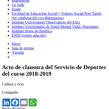
Blanquerna
La Salle
Esade
Facultad de Educación Social y Trabajo Social Pere Tarrés
(en colaboración con Blanquerna)
Instituto Universitario Observatorio del Ebro
Instituto Universitario de Salud Mental Vidal i Barraquer
Instituto Borja de Bioética
ESDI (centro adscrito)
Inicio
Sala de prensa
Agenda
Acto de clausura del Servicio de Deportes
del curso 2018-2019
Cultura y ocio
Compartir:
LinkedIn
Facebook
Email
WhatsApp
Fecha de inicio