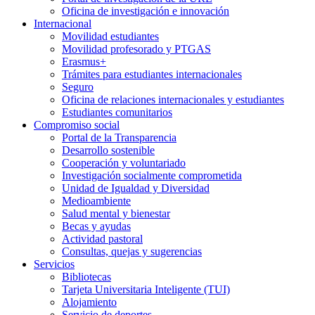
Oficina de investigación e innovación
Internacional
Movilidad estudiantes
Movilidad profesorado y PTGAS
Erasmus+
Trámites para estudiantes internacionales
Seguro
Oficina de relaciones internacionales y estudiantes
Estudiantes comunitarios
Compromiso social
Portal de la Transparencia
Desarrollo sostenible
Cooperación y voluntariado
Investigación socialmente comprometida
Unidad de Igualdad y Diversidad
Medioambiente
Salud mental y bienestar
Becas y ayudas
Actividad pastoral
Consultas, quejas y sugerencias
Servicios
Bibliotecas
Tarjeta Universitaria Inteligente (TUI)
Alojamiento
Servicio de deportes