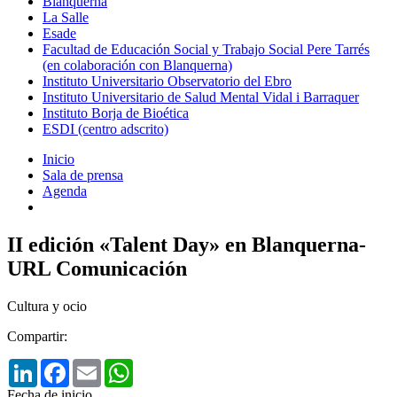
Blanquerna
La Salle
Esade
Facultad de Educación Social y Trabajo Social Pere Tarrés
(en colaboración con Blanquerna)
Instituto Universitario Observatorio del Ebro
Instituto Universitario de Salud Mental Vidal i Barraquer
Instituto Borja de Bioética
ESDI (centro adscrito)
Inicio
Sala de prensa
Agenda
II edición «Talent Day» en Blanquerna-
URL Comunicación
Cultura y ocio
Compartir:
LinkedIn
Facebook
Email
WhatsApp
Fecha de inicio