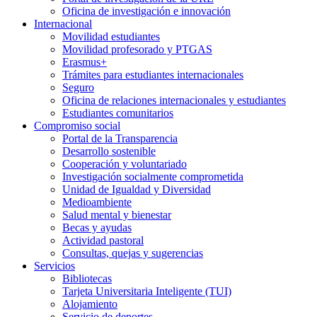
Oficina de investigación e innovación
Internacional
Movilidad estudiantes
Movilidad profesorado y PTGAS
Erasmus+
Trámites para estudiantes internacionales
Seguro
Oficina de relaciones internacionales y estudiantes
Estudiantes comunitarios
Compromiso social
Portal de la Transparencia
Desarrollo sostenible
Cooperación y voluntariado
Investigación socialmente comprometida
Unidad de Igualdad y Diversidad
Medioambiente
Salud mental y bienestar
Becas y ayudas
Actividad pastoral
Consultas, quejas y sugerencias
Servicios
Bibliotecas
Tarjeta Universitaria Inteligente (TUI)
Alojamiento
Servicio de deportes