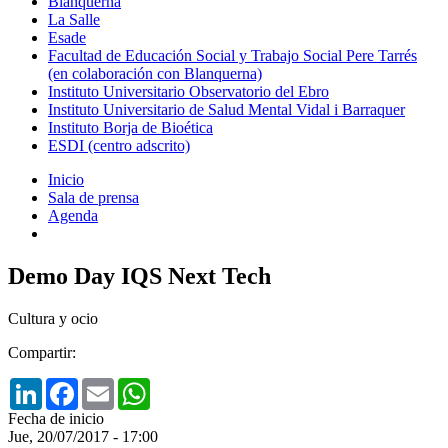
Blanquerna
La Salle
Esade
Facultad de Educación Social y Trabajo Social Pere Tarrés
(en colaboración con Blanquerna)
Instituto Universitario Observatorio del Ebro
Instituto Universitario de Salud Mental Vidal i Barraquer
Instituto Borja de Bioética
ESDI (centro adscrito)
Inicio
Sala de prensa
Agenda
Demo Day IQS Next Tech
Cultura y ocio
Compartir:
LinkedIn
Facebook
Email
WhatsApp
Fecha de inicio
Jue, 20/07/2017 - 17:00