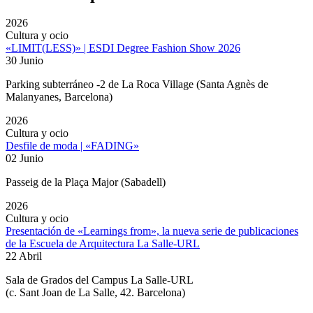
2026
Cultura y ocio
«LIMIT(LESS)» | ESDI Degree Fashion Show 2026
30 Junio
Parking subterráneo -2 de La Roca Village (Santa Agnès de
Malanyanes, Barcelona)
2026
Cultura y ocio
Desfile de moda | «FADING»
02 Junio
Passeig de la Plaça Major (Sabadell)
2026
Cultura y ocio
Presentación de «Learnings from», la nueva serie de publicaciones
de la Escuela de Arquitectura La Salle-URL
22 Abril
Sala de Grados del Campus La Salle-URL
(
c. Sant Joan de La Salle, 42. Barcelona
)