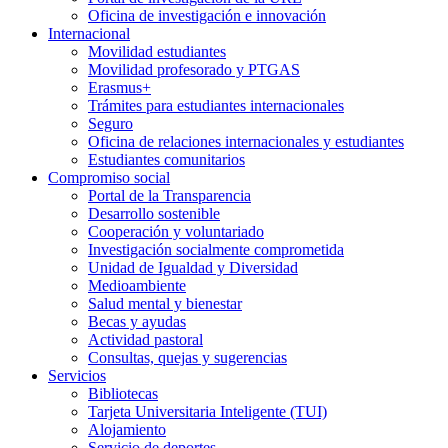
Oficina de investigación e innovación
Internacional
Movilidad estudiantes
Movilidad profesorado y PTGAS
Erasmus+
Trámites para estudiantes internacionales
Seguro
Oficina de relaciones internacionales y estudiantes
Estudiantes comunitarios
Compromiso social
Portal de la Transparencia
Desarrollo sostenible
Cooperación y voluntariado
Investigación socialmente comprometida
Unidad de Igualdad y Diversidad
Medioambiente
Salud mental y bienestar
Becas y ayudas
Actividad pastoral
Consultas, quejas y sugerencias
Servicios
Bibliotecas
Tarjeta Universitaria Inteligente (TUI)
Alojamiento
Servicio de deportes