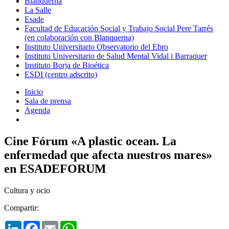
Blanquerna
La Salle
Esade
Facultad de Educación Social y Trabajo Social Pere Tarrés
(en colaboración con Blanquerna)
Instituto Universitario Observatorio del Ebro
Instituto Universitario de Salud Mental Vidal i Barraquer
Instituto Borja de Bioética
ESDI (centro adscrito)
Inicio
Sala de prensa
Agenda
Cine Fórum «A plastic ocean. La
enfermedad que afecta nuestros mares»
en ESADEFORUM
Cultura y ocio
Compartir:
LinkedIn
Facebook
Email
WhatsApp