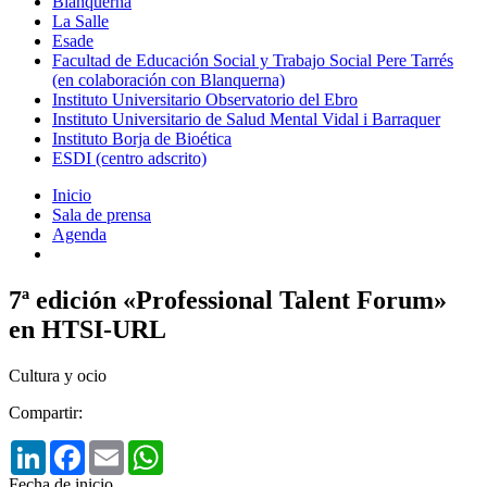
Blanquerna
La Salle
Esade
Facultad de Educación Social y Trabajo Social Pere Tarrés
(en colaboración con Blanquerna)
Instituto Universitario Observatorio del Ebro
Instituto Universitario de Salud Mental Vidal i Barraquer
Instituto Borja de Bioética
ESDI (centro adscrito)
Inicio
Sala de prensa
Agenda
7ª edición «Professional Talent Forum»
en HTSI-URL
Cultura y ocio
Compartir:
LinkedIn
Facebook
Email
WhatsApp
Fecha de inicio