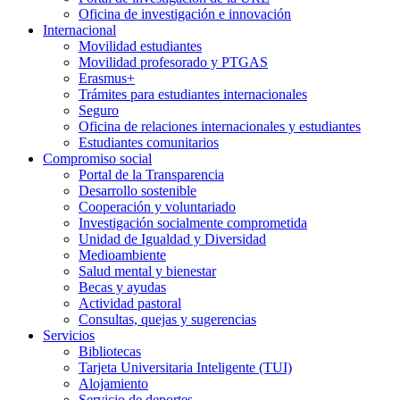
Oficina de investigación e innovación
Internacional
Movilidad estudiantes
Movilidad profesorado y PTGAS
Erasmus+
Trámites para estudiantes internacionales
Seguro
Oficina de relaciones internacionales y estudiantes
Estudiantes comunitarios
Compromiso social
Portal de la Transparencia
Desarrollo sostenible
Cooperación y voluntariado
Investigación socialmente comprometida
Unidad de Igualdad y Diversidad
Medioambiente
Salud mental y bienestar
Becas y ayudas
Actividad pastoral
Consultas, quejas y sugerencias
Servicios
Bibliotecas
Tarjeta Universitaria Inteligente (TUI)
Alojamiento
Servicio de deportes