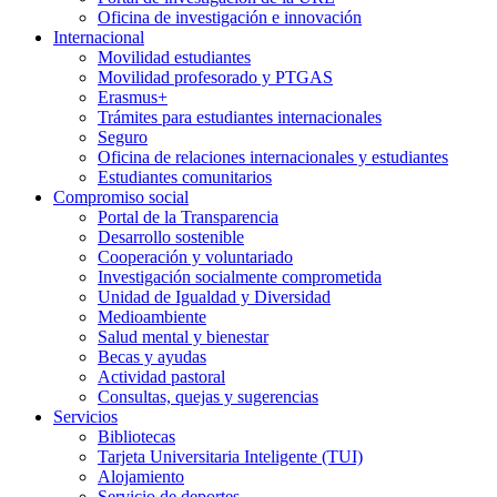
Oficina de investigación e innovación
Internacional
Movilidad estudiantes
Movilidad profesorado y PTGAS
Erasmus+
Trámites para estudiantes internacionales
Seguro
Oficina de relaciones internacionales y estudiantes
Estudiantes comunitarios
Compromiso social
Portal de la Transparencia
Desarrollo sostenible
Cooperación y voluntariado
Investigación socialmente comprometida
Unidad de Igualdad y Diversidad
Medioambiente
Salud mental y bienestar
Becas y ayudas
Actividad pastoral
Consultas, quejas y sugerencias
Servicios
Bibliotecas
Tarjeta Universitaria Inteligente (TUI)
Alojamiento
Servicio de deportes