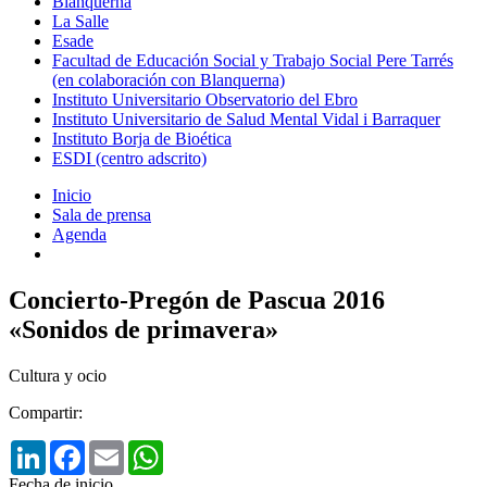
Blanquerna
La Salle
Esade
Facultad de Educación Social y Trabajo Social Pere Tarrés
(en colaboración con Blanquerna)
Instituto Universitario Observatorio del Ebro
Instituto Universitario de Salud Mental Vidal i Barraquer
Instituto Borja de Bioética
ESDI (centro adscrito)
Inicio
Sala de prensa
Agenda
Concierto-Pregón de Pascua 2016
«Sonidos de primavera»
Cultura y ocio
Compartir:
LinkedIn
Facebook
Email
WhatsApp
Fecha de inicio