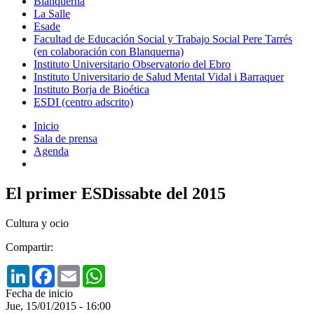
Blanquerna
La Salle
Esade
Facultad de Educación Social y Trabajo Social Pere Tarrés
(en colaboración con Blanquerna)
Instituto Universitario Observatorio del Ebro
Instituto Universitario de Salud Mental Vidal i Barraquer
Instituto Borja de Bioética
ESDI (centro adscrito)
Inicio
Sala de prensa
Agenda
El primer ESDissabte del 2015
Cultura y ocio
Compartir:
LinkedIn
Facebook
Email
WhatsApp
Fecha de inicio
Jue, 15/01/2015 - 16:00