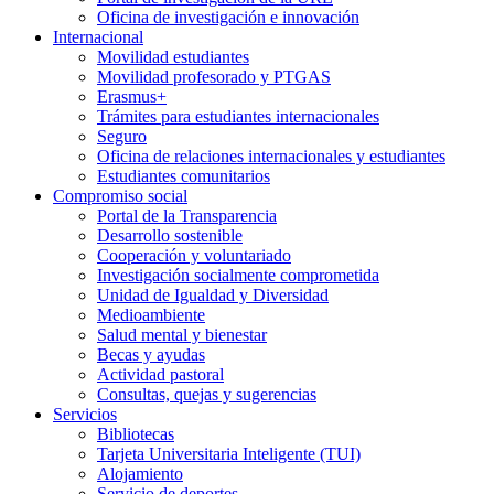
Oficina de investigación e innovación
Internacional
Movilidad estudiantes
Movilidad profesorado y PTGAS
Erasmus+
Trámites para estudiantes internacionales
Seguro
Oficina de relaciones internacionales y estudiantes
Estudiantes comunitarios
Compromiso social
Portal de la Transparencia
Desarrollo sostenible
Cooperación y voluntariado
Investigación socialmente comprometida
Unidad de Igualdad y Diversidad
Medioambiente
Salud mental y bienestar
Becas y ayudas
Actividad pastoral
Consultas, quejas y sugerencias
Servicios
Bibliotecas
Tarjeta Universitaria Inteligente (TUI)
Alojamiento
Servicio de deportes