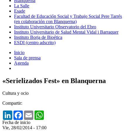
Blanquerna
La Salle
Esade
Facultad de Educación Social y Trabajo Social Pere Tarrés
(en colaboración con Blanquerna)
Instituto Universitario Observatorio del Ebro
Instituto Universitario de Salud Mental Vidal i Barraquer
Instituto Borja de Bioética
ESDI (centro adscrito)
Inicio
Sala de prensa
Agenda
«Serielizados Fest» en Blanquerna
Cultura y ocio
Compartir:
LinkedIn
Facebook
Email
WhatsApp
Fecha de inicio
Vie, 28/02/2014 - 17:00