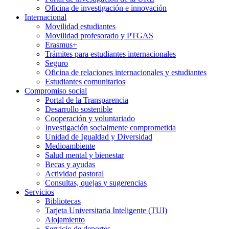
Oficina de investigación e innovación
Internacional
Movilidad estudiantes
Movilidad profesorado y PTGAS
Erasmus+
Trámites para estudiantes internacionales
Seguro
Oficina de relaciones internacionales y estudiantes
Estudiantes comunitarios
Compromiso social
Portal de la Transparencia
Desarrollo sostenible
Cooperación y voluntariado
Investigación socialmente comprometida
Unidad de Igualdad y Diversidad
Medioambiente
Salud mental y bienestar
Becas y ayudas
Actividad pastoral
Consultas, quejas y sugerencias
Servicios
Bibliotecas
Tarjeta Universitaria Inteligente (TUI)
Alojamiento
Servicio de deportes