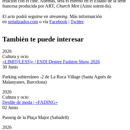
relación con el cine. Además, será el estreno en el Estado de la serie
francesa producida por ART,
Church Men
(Ainsi soient-ils).
El acto podrá seguirse en
streaming
. Más informaición
en
serializados.com
o vía
Facebook
|
Twitter
.
También te puede interesar
2026
Cultura y ocio
«LIMIT(LESS)» | ESDI Degree Fashion Show 2026
30 Junio
Parking subterráneo -2 de La Roca Village (Santa Agnès de
Malanyanes, Barcelona)
2026
Cultura y ocio
Desfile de moda | «FADING»
02 Junio
Passeig de la Plaça Major (Sabadell)
2026