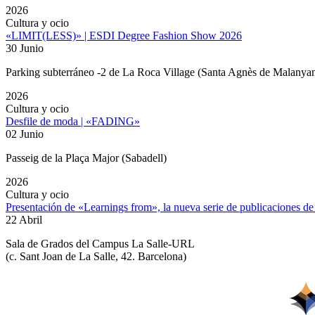
2026
Cultura y ocio
«LIMIT(LESS)» | ESDI Degree Fashion Show 2026
30 Junio
Parking subterráneo -2 de La Roca Village (Santa Agnès de Malanyan
2026
Cultura y ocio
Desfile de moda | «FADING»
02 Junio
Passeig de la Plaça Major (Sabadell)
2026
Cultura y ocio
Presentación de «Learnings from», la nueva serie de publicaciones d
22 Abril
Sala de Grados del Campus La Salle-URL
(
c. Sant Joan de La Salle, 42. Barcelona
)