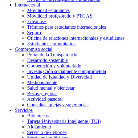
Internacional
Movilidad estudiantes
Movilidad profesorado y PTGAS
Erasmus+
Trámites para estudiantes internacionales
Seguro
Oficina de relaciones internacionales y estudiantes
Estudiantes comunitarios
Compromiso social
Portal de la Transparencia
Desarrollo sostenible
Cooperación y voluntariado
Investigación socialmente comprometida
Unidad de Igualdad y Diversidad
Medioambiente
Salud mental y bienestar
Becas y ayudas
Actividad pastoral
Consultas, quejas y sugerencias
Servicios
Bibliotecas
Tarjeta Universitaria Inteligente (TUI)
Alojamiento
Servicio de deportes
Servicios lingüísticos