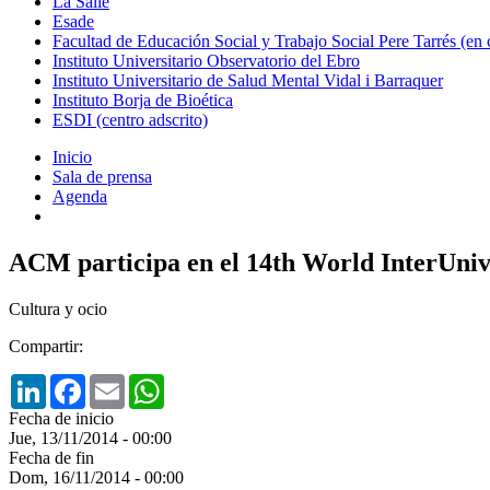
La Salle
Esade
Facultad de Educación Social y Trabajo Social Pere Tarrés (en
Instituto Universitario Observatorio del Ebro
Instituto Universitario de Salud Mental Vidal i Barraquer
Instituto Borja de Bioética
ESDI (centro adscrito)
Inicio
Sala de prensa
Agenda
ACM participa en el 14th World InterU
Cultura y ocio
Compartir:
LinkedIn
Facebook
Email
WhatsApp
Fecha de inicio
Jue, 13/11/2014 - 00:00
Fecha de fin
Dom, 16/11/2014 - 00:00