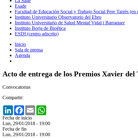
La Salle
Esade
Facultad de Educación Social y Trabajo Social Pere Tarrés (en
Instituto Universitario Observatorio del Ebro
Instituto Universitario de Salud Mental Vidal i Barraquer
Instituto Borja de Bioética
ESDI (centro adscrito)
Inicio
Sala de prensa
Agenda
Acto de entrega de los Premios Xavier del
Convocatorias
Compartir:
LinkedIn
Facebook
Email
WhatsApp
Fecha de inicio
Lun, 29/01/2018 - 19:00
Fecha de fin
Lun, 29/01/2018 - 19:00