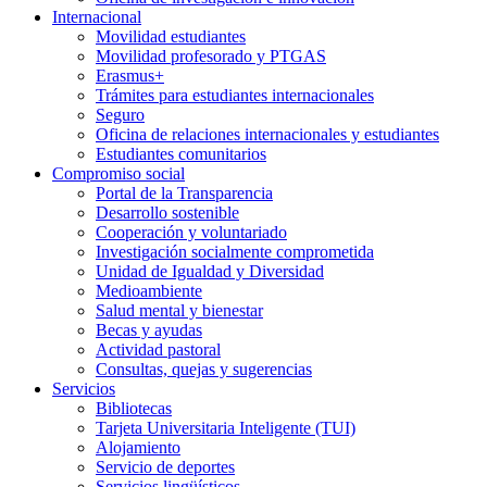
Internacional
Movilidad estudiantes
Movilidad profesorado y PTGAS
Erasmus+
Trámites para estudiantes internacionales
Seguro
Oficina de relaciones internacionales y estudiantes
Estudiantes comunitarios
Compromiso social
Portal de la Transparencia
Desarrollo sostenible
Cooperación y voluntariado
Investigación socialmente comprometida
Unidad de Igualdad y Diversidad
Medioambiente
Salud mental y bienestar
Becas y ayudas
Actividad pastoral
Consultas, quejas y sugerencias
Servicios
Bibliotecas
Tarjeta Universitaria Inteligente (TUI)
Alojamiento
Servicio de deportes
Servicios lingüísticos