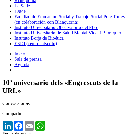
Blanquerna
La Salle
Esade
Facultad de Educación Social y Trabajo Social Pere Tarrés
(en colaboración con Blanquerna)
Instituto Universitario Observatorio del Ebro
Instituto Universitario de Salud Mental Vidal i Barraquer
Instituto Borja de Bioética
ESDI (centro adscrito)
Inicio
Sala de prensa
Agenda
10º aniversario dels «Engrescats de la
URL»
Convocatorias
Compartir:
LinkedIn
Facebook
Email
WhatsApp
Fecha de inicio