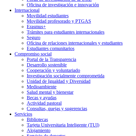
Oficina de investigación e innovación
Internacional
Movilidad estudiantes
Movilidad profesorado y PTGAS
Erasmus+
Trámites para estudiantes internacionales
Seguro
Oficina de relaciones internacionales y estudiantes
Estudiantes comunitarios
Compromiso social
Portal de la Transparencia
Desarrollo sostenible
Cooperación y voluntariado
Investigación socialmente comprometida
Unidad de Igualdad y Diversidad
Medioambiente
Salud mental y bienestar
Becas y ayudas
Actividad pastoral
Consultas, quejas y sugerencias
Servicios
Bibliotecas
Tarjeta Universitaria Inteligente (TUI)
Alojamiento
Servicio de deportes