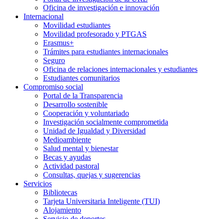
Oficina de investigación e innovación
Internacional
Movilidad estudiantes
Movilidad profesorado y PTGAS
Erasmus+
Trámites para estudiantes internacionales
Seguro
Oficina de relaciones internacionales y estudiantes
Estudiantes comunitarios
Compromiso social
Portal de la Transparencia
Desarrollo sostenible
Cooperación y voluntariado
Investigación socialmente comprometida
Unidad de Igualdad y Diversidad
Medioambiente
Salud mental y bienestar
Becas y ayudas
Actividad pastoral
Consultas, quejas y sugerencias
Servicios
Bibliotecas
Tarjeta Universitaria Inteligente (TUI)
Alojamiento
Servicio de deportes