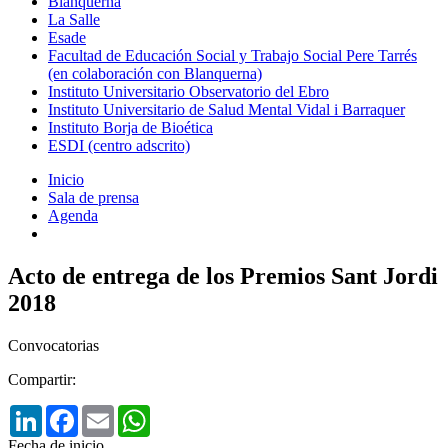
Blanquerna
La Salle
Esade
Facultad de Educación Social y Trabajo Social Pere Tarrés
(en colaboración con Blanquerna)
Instituto Universitario Observatorio del Ebro
Instituto Universitario de Salud Mental Vidal i Barraquer
Instituto Borja de Bioética
ESDI (centro adscrito)
Inicio
Sala de prensa
Agenda
Acto de entrega de los Premios Sant Jordi
2018
Convocatorias
Compartir:
LinkedIn
Facebook
Email
WhatsApp
Fecha de inicio