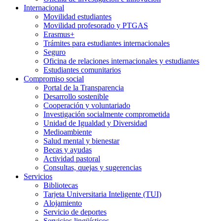
Internacional
Movilidad estudiantes
Movilidad profesorado y PTGAS
Erasmus+
Trámites para estudiantes internacionales
Seguro
Oficina de relaciones internacionales y estudiantes
Estudiantes comunitarios
Compromiso social
Portal de la Transparencia
Desarrollo sostenible
Cooperación y voluntariado
Investigación socialmente comprometida
Unidad de Igualdad y Diversidad
Medioambiente
Salud mental y bienestar
Becas y ayudas
Actividad pastoral
Consultas, quejas y sugerencias
Servicios
Bibliotecas
Tarjeta Universitaria Inteligente (TUI)
Alojamiento
Servicio de deportes
Servicios lingüísticos