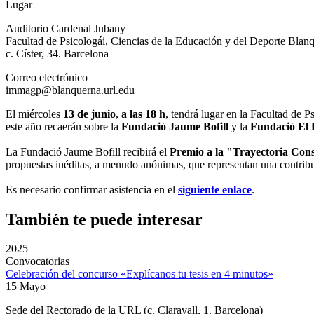
Lugar
Auditorio Cardenal Jubany
Facultad de Psicologái, Ciencias de la Educación y del Deporte Bl
c. Císter, 34. Barcelona
Correo electrónico
immagp@blanquerna.url.edu
El miércoles
13 de junio
,
a las 18 h
, tendrá lugar en la Facultad de 
este año recaerán sobre la
Fundació Jaume Bofill
y la
Fundació El 
La Fundació Jaume Bofill recibirá el
Premio a la "Trayectoria Con
propuestas inéditas, a menudo anónimas, que representan una contrib
Es necesario confirmar asistencia en el
siguiente enlace
.
También te puede interesar
2025
Convocatorias
Celebración del concurso «Explícanos tu tesis en 4 minutos»
15 Mayo
Sede del Rectorado de la URL (c. Claravall, 1. Barcelona)