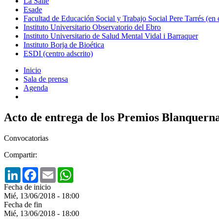
La Salle
Esade
Facultad de Educación Social y Trabajo Social Pere Tarrés (en
Instituto Universitario Observatorio del Ebro
Instituto Universitario de Salud Mental Vidal i Barraquer
Instituto Borja de Bioética
ESDI (centro adscrito)
Inicio
Sala de prensa
Agenda
Acto de entrega de los Premios Blanquern
Convocatorias
Compartir:
LinkedIn
Facebook
Email
WhatsApp
Fecha de inicio
Mié, 13/06/2018 - 18:00
Fecha de fin
Mié, 13/06/2018 - 18:00