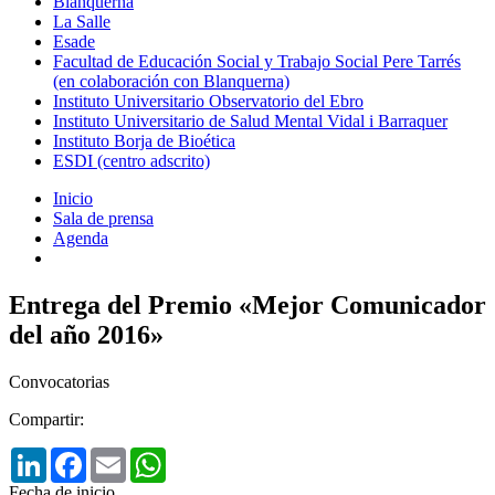
Blanquerna
La Salle
Esade
Facultad de Educación Social y Trabajo Social Pere Tarrés
(en colaboración con Blanquerna)
Instituto Universitario Observatorio del Ebro
Instituto Universitario de Salud Mental Vidal i Barraquer
Instituto Borja de Bioética
ESDI (centro adscrito)
Inicio
Sala de prensa
Agenda
Entrega del Premio «Mejor Comunicador
del año 2016»
Convocatorias
Compartir:
LinkedIn
Facebook
Email
WhatsApp
Fecha de inicio