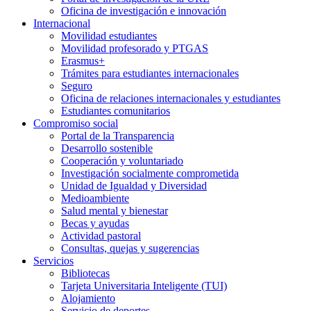
Oficina de investigación e innovación
Internacional
Movilidad estudiantes
Movilidad profesorado y PTGAS
Erasmus+
Trámites para estudiantes internacionales
Seguro
Oficina de relaciones internacionales y estudiantes
Estudiantes comunitarios
Compromiso social
Portal de la Transparencia
Desarrollo sostenible
Cooperación y voluntariado
Investigación socialmente comprometida
Unidad de Igualdad y Diversidad
Medioambiente
Salud mental y bienestar
Becas y ayudas
Actividad pastoral
Consultas, quejas y sugerencias
Servicios
Bibliotecas
Tarjeta Universitaria Inteligente (TUI)
Alojamiento
Servicio de deportes