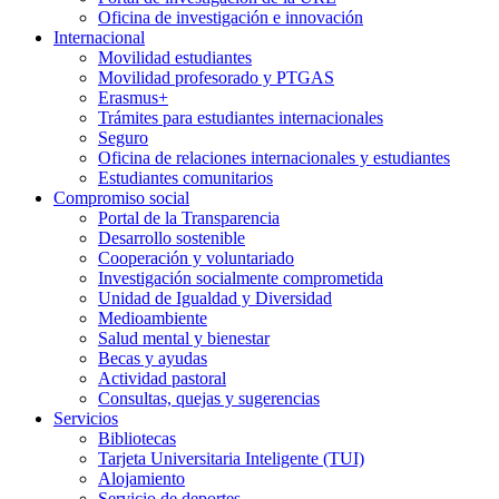
Oficina de investigación e innovación
Internacional
Movilidad estudiantes
Movilidad profesorado y PTGAS
Erasmus+
Trámites para estudiantes internacionales
Seguro
Oficina de relaciones internacionales y estudiantes
Estudiantes comunitarios
Compromiso social
Portal de la Transparencia
Desarrollo sostenible
Cooperación y voluntariado
Investigación socialmente comprometida
Unidad de Igualdad y Diversidad
Medioambiente
Salud mental y bienestar
Becas y ayudas
Actividad pastoral
Consultas, quejas y sugerencias
Servicios
Bibliotecas
Tarjeta Universitaria Inteligente (TUI)
Alojamiento
Servicio de deportes