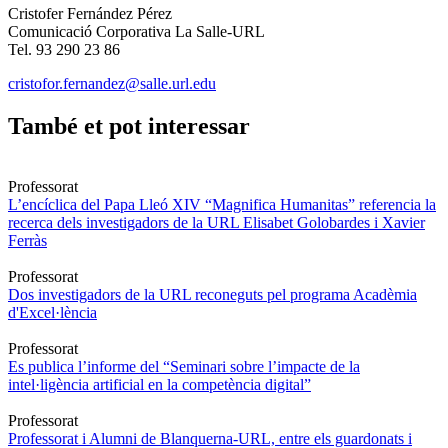
Cristofer Fernández Pérez
Comunicació Corporativa La Salle-URL
Tel. 93 290 23 86
cristofor.fernandez@salle.url.edu
També et pot interessar
Professorat
L’encíclica del Papa Lleó XIV “Magnifica Humanitas” referencia la
recerca dels investigadors de la URL Elisabet Golobardes i Xavier
Ferràs
Professorat
Dos investigadors de la URL reconeguts pel programa Acadèmia
d'Excel·lència
Professorat
Es publica l’informe del “Seminari sobre l’impacte de la
intel·ligència artificial en la competència digital”
Professorat
Professorat i Alumni de Blanquerna-URL, entre els guardonats i