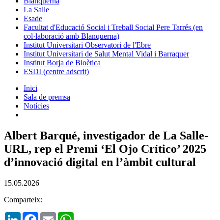
Blanquerna
La Salle
Esade
Facultat d'Educació Social i Treball Social Pere Tarrés (en
col·laboració amb Blanquerna)
Institut Universitari Observatori de l'Ebre
Institut Universitari de Salut Mental Vidal i Barraquer
Institut Borja de Bioètica
ESDI (centre adscrit)
Inici
Sala de premsa
Notícies
Albert Barqué, investigador de La Salle-
URL, rep el Premi ‘El Ojo Crítico’ 2025
d’innovació digital en l’àmbit cultural
15.05.2026
Comparteix:
LinkedIn
Facebook
Email
WhatsApp