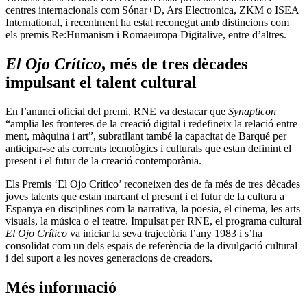
centres internacionals com Sónar+D, Ars Electronica, ZKM o ISEA
International, i recentment ha estat reconegut amb distincions com
els premis Re:Humanism i Romaeuropa Digitalive, entre d’altres.
El Ojo Crítico
, més de tres dècades
impulsant el talent cultural
En l’anunci oficial del premi, RNE va destacar que
Synapticon
“amplia les fronteres de la creació digital i redefineix la relació entre
ment, màquina i art”, subratllant també la capacitat de Barqué per
anticipar-se als corrents tecnològics i culturals que estan definint el
present i el futur de la creació contemporània.
Els Premis ‘El Ojo Crítico’ reconeixen des de fa més de tres dècades
joves talents que estan marcant el present i el futur de la cultura a
Espanya en disciplines com la narrativa, la poesia, el cinema, les arts
visuals, la música o el teatre. Impulsat per RNE, el programa cultural
El Ojo Crítico
va iniciar la seva trajectòria l’any 1983 i s’ha
consolidat com un dels espais de referència de la divulgació cultural
i del suport a les noves generacions de creadors.
Més informació