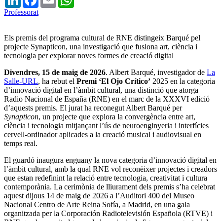
Professorat
Els premis del programa cultural de RNE distingeix Barqué pel
projecte Synapticon, una investigació que fusiona art, ciència i
tecnologia per explorar noves formes de creació digital
Divendres, 15 de maig de 2026
. Albert Barqué, investigador de
La
Salle-URL
, ha rebut el
Premi ‘El Ojo Crítico’
2025 en la categoria
d’innovació digital en l’àmbit cultural, una distinció que atorga
Radio Nacional de España (RNE) en el marc de la XXXVI edició
d’aquests premis. El jurat ha reconegut Albert Barqué per
Synapticon
, un projecte que explora la convergència entre art,
ciència i tecnologia mitjançant l’ús de neuroenginyeria i interfícies
cervell-ordinador aplicades a la creació musical i audiovisual en
temps real.
El guardó inaugura enguany la nova categoria d’innovació digital en
l’àmbit cultural, amb la qual RNE vol reconèixer projectes i creadors
que estan redefinint la relació entre tecnologia, creativitat i cultura
contemporània. La cerimònia de lliurament dels premis s’ha celebrat
aquest dijous 14 de maig de 2026 a l’Auditori 400 del Museo
Nacional Centro de Arte Reina Sofía, a Madrid, en una gala
organitzada per la Corporación Radiotelevisión Española (RTVE) i