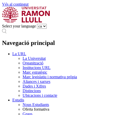
Vés al contingut
Select your language
Navegació principal
La URL
La Universitat
Organització
Institucions URL
Marc estratègic
Marc legislatiu i normativa pròpia
Aliances i xarxes
Dades i Xifres
Distincions
Ubicacions i contacte
Estudis
Nous Estudiants
Oferta formativa
Graus