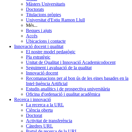
Màsters Universitaris
Doctorats
Titulacions pròpies
Universitat d'Estiu Ramon Llull
Més...
Beques i ajuts
Accés
Ubicacions i contacte
Innovació docent i qualitat
El nostre model pedagògic
Pla estratègic
Unitat de Qualitat i Innovació Academicodocent
Seguiment i avaluació de la qualitat
Innovació docent
Recomanacions per al bon ús de les eines basades en la
Intel·ligència Artificial
Estudis analítics i de prospectiva universitària
Oficina d'ordenació i qualitat acadèmica
Recerca i innovació
La recerca a la URL
Ciència oberta
Doctorat
Activitat de transferència
Càtedres URL
Portal de recerca de la URL