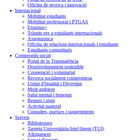
Oficina de recerca i innovació
Internacional
Mobilitat estudiants
Mobilitat professorat i PTGAS
Erasmus+
Tràmits per a estudiants internacionals
Assegurança
Oficina de relacions internacionals i estudiants
Estudiants comunitaris
Compromís social
Portal de la Transparència
Desenvolupament sostenible
Cooperació i voluntariat
Recerca socialment compromesa
Unitat d'Igualtat i Diversitat
Medi ambient
Salut mental i benestar
Beques i ajuts
Activitat pastoral
Consultes, queixes i suggeriments
Serveis
Biblioteques
Targeta Universitària Intel·ligent (TUI)
Allotjament
Servei d'esports