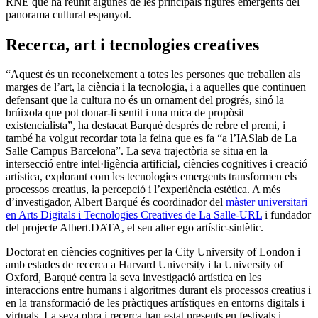
RNE que ha reunit algunes de les principals figures emergents del
panorama cultural espanyol.
Recerca, art i tecnologies creatives
“Aquest és un reconeixement a totes les persones que treballen als
marges de l’art, la ciència i la tecnologia, i a aquelles que continuen
defensant que la cultura no és un ornament del progrés, sinó la
brúixola que pot donar-li sentit i una mica de propòsit
existencialista”, ha destacat Barqué després de rebre el premi, i
també ha volgut recordar tota la feina que es fa “a l’IASlab de La
Salle Campus Barcelona”. La seva trajectòria se situa en la
intersecció entre intel·ligència artificial, ciències cognitives i creació
artística, explorant com les tecnologies emergents transformen els
processos creatius, la percepció i l’experiència estètica. A més
d’investigador, Albert Barqué és coordinador del
màster universitari
en Arts Digitals i Tecnologies Creatives de La Salle-URL
i fundador
del projecte Albert.DATA, el seu alter ego artístic-sintètic.
Doctorat en ciències cognitives per la City University of London i
amb estades de recerca a Harvard University i la University of
Oxford, Barqué centra la seva investigació artística en les
interaccions entre humans i algoritmes durant els processos creatius i
en la transformació de les pràctiques artístiques en entorns digitals i
virtuals. La seva obra i recerca han estat presents en festivals i