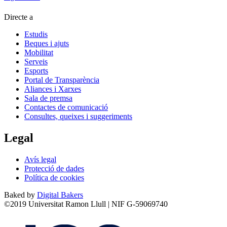
Directe a
Estudis
Beques i ajuts
Mobilitat
Serveis
Esports
Portal de Transparència
Aliances i Xarxes
Sala de premsa
Contactes de comunicació
Consultes, queixes i suggeriments
Legal
Avís legal
Protecció de dades
Política de cookies
Baked by
Digital Bakers
©2019 Universitat Ramon Llull | NIF G-59069740