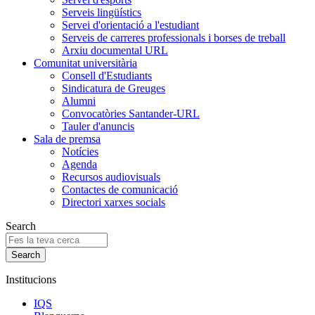
Serveis lingüístics
Servei d'orientació a l'estudiant
Serveis de carreres professionals i borses de treball
Arxiu documental URL
Comunitat universitària
Consell d'Estudiants
Sindicatura de Greuges
Alumni
Convocatòries Santander-URL
Tauler d'anuncis
Sala de premsa
Notícies
Agenda
Recursos audiovisuals
Contactes de comunicació
Directori xarxes socials
Search
Institucions
IQS