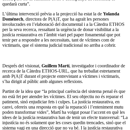
quedarà curta”.
L’última intervenció prèvia a la projecció ha estat la de
Yolanda
Doménech
, directora de P(A)T, que ha agraït les persones
involucrades en l’elaboració del documental i a la Càtedra ETHOS
per la seva recerca, ressaltant la urgència de donar visibilitat a la
justícia restaurativa en l’àmbit viari pel paper fonamental que pot
tenir per a respondre a les necessitats, tant de víctimes com de
victimaris, que el sistema judicial tradicional no arriba a cobrir.
Després del visionat,
Guillem Martí
, investigador i coordinador de
recerca de la Càtedra ETHOS-URL, que ha treballat estretament
amb P(A)T durant el projecte entrevistant a víctimes i victimaris,
s’ha dirigit al públic amb algunes reflexions.
Partint de la idea que “la principal carència del sistema penal és que
no està fet per atendre les víctimes. El seu objectiu no és reparar el
patiment, sinó enjudiciar fets i culpes. La justícia restaurativa, en
canvi, ofereix una resposta en què la reparació i l’enteniment mutu
poden transformar vides”, Martí ha volgut posar l’accent en què les
idees de la justícia restaurativa han de tenir un efecte transversal: “La
injustícia no és solament que les coses quedin trencades, sinó que el
sistema vagi en una direcció que no va bé. I la justícia restaurativa