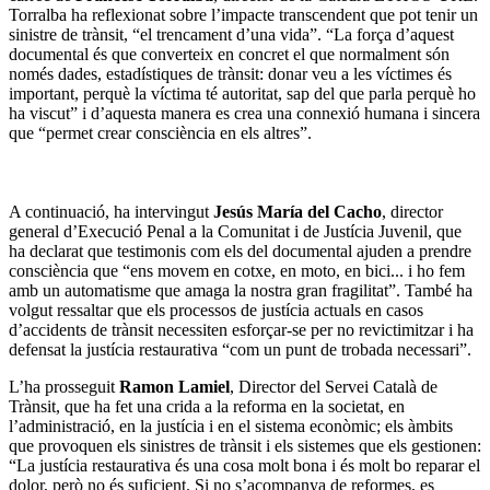
Torralba ha reflexionat sobre l’impacte transcendent que pot tenir un
sinistre de trànsit, “el trencament d’una vida”. “La força d’aquest
documental és que converteix en concret el que normalment són
només dades, estadístiques de trànsit: donar veu a les víctimes és
important, perquè la víctima té autoritat, sap del que parla perquè ho
ha viscut” i d’aquesta manera es crea una connexió humana i sincera
que “permet crear consciència en els altres”.
A continuació, ha intervingut
Jesús María del Cacho
, director
general d’Execució Penal a la Comunitat i de Justícia Juvenil, que
ha declarat que testimonis com els del documental ajuden a prendre
consciència que “ens movem en cotxe, en moto, en bici... i ho fem
amb un automatisme que amaga la nostra gran fragilitat”. També ha
volgut ressaltar que els processos de justícia actuals en casos
d’accidents de trànsit necessiten esforçar-se per no revictimitzar i ha
defensat la justícia restaurativa “com un punt de trobada necessari”.
L’ha prosseguit
Ramon Lamiel
, Director del Servei Català de
Trànsit, que ha fet una crida a la reforma en la societat, en
l’administració, en la justícia i en el sistema econòmic; els àmbits
que provoquen els sinistres de trànsit i els sistemes que els gestionen:
“La justícia restaurativa és una cosa molt bona i és molt bo reparar el
dolor, però no és suficient. Si no s’acompanya de reformes, es