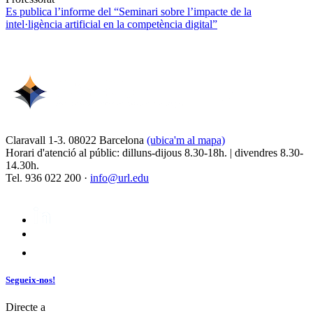
Es publica l’informe del “Seminari sobre l’impacte de la
intel·ligència artificial en la competència digital”
Claravall 1-3. 08022 Barcelona
(ubica'm al mapa)
Horari d'atenció al públic: dilluns-dijous 8.30-18h. | divendres 8.30-
14.30h.
Tel. 936 022 200 ·
info@url.edu
Segueix-nos!
Directe a