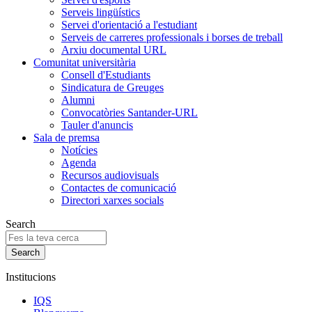
Serveis lingüístics
Servei d'orientació a l'estudiant
Serveis de carreres professionals i borses de treball
Arxiu documental URL
Comunitat universitària
Consell d'Estudiants
Sindicatura de Greuges
Alumni
Convocatòries Santander-URL
Tauler d'anuncis
Sala de premsa
Notícies
Agenda
Recursos audiovisuals
Contactes de comunicació
Directori xarxes socials
Search
Institucions
IQS