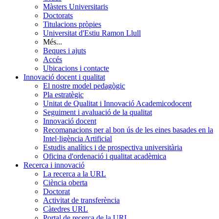
Màsters Universitaris
Doctorats
Titulacions pròpies
Universitat d'Estiu Ramon Llull
Més...
Beques i ajuts
Accés
Ubicacions i contacte
Innovació docent i qualitat
El nostre model pedagògic
Pla estratègic
Unitat de Qualitat i Innovació Academicodocent
Seguiment i avaluació de la qualitat
Innovació docent
Recomanacions per al bon ús de les eines basades en la
Intel·ligència Artificial
Estudis analítics i de prospectiva universitària
Oficina d'ordenació i qualitat acadèmica
Recerca i innovació
La recerca a la URL
Ciència oberta
Doctorat
Activitat de transferència
Càtedres URL
Portal de recerca de la URL