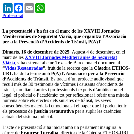
LinkedIn
Facebook
Email
WhatsApp
Professorat
La presentació s’ha fet en el marc de les XXVIII Jornades
Mediterrànies de Seguretat Viària, que organitza l’Associació
per a la Prevenció d’Accidents de Trànsit, P(A)T
Dimarts, 16 de desembre de 2025.
Aquest 4 de desembre, en el
marc de les
XXVIII Jornades Mediterrànies de Seguretat
Viària
, s’ha estrenat al cine Texas de Barcelona el documental
“
Vidas Restauradas
”
, fruit de la recerca que la
Càtedra ETHOS-
URL
ha dut a terme amb
P(A)T, Associació per a la Prevenció
d’Accidents de Trànsit
. Es tracta d’un projecte audiovisual que
recull més de 30 testimonis de víctimes i causants d’accidents de
trànsit, familiars i amics i professionals i experts d’àmbits com el
legal, el policial o l’acadèmic; tot per reflexionar i oferir una mirada
humana sobre els efectes dels sinistres de trànsit, les seves
conseqüències materials i emocionals i el paper que hi poden tenir
els processos de
justícia restaurativa
per a suplir les carències
actuals del sistema judicial.
L’acte de presentació s’ha iniciat amb un parlament inaugural a
càrrec de
Francesc Torralba
, director de la Càtedra ETHOS-URL.