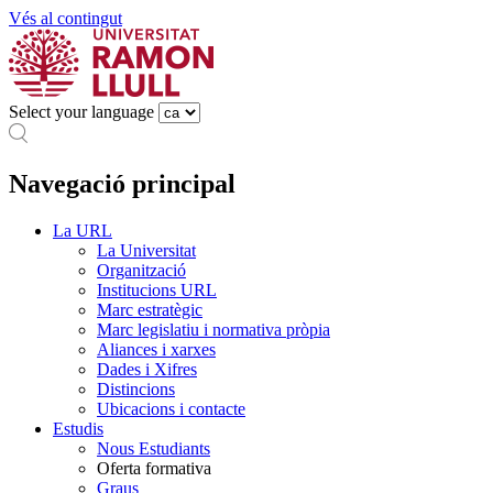
Vés al contingut
Select your language
Navegació principal
La URL
La Universitat
Organització
Institucions URL
Marc estratègic
Marc legislatiu i normativa pròpia
Aliances i xarxes
Dades i Xifres
Distincions
Ubicacions i contacte
Estudis
Nous Estudiants
Oferta formativa
Graus