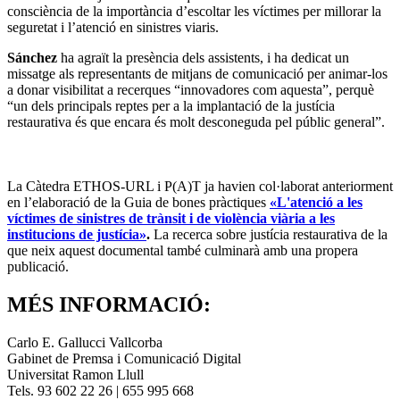
consciència de la importància d’escoltar les víctimes per millorar la
seguretat i l’atenció en sinistres viaris.
Sánchez
ha agraït la presència dels assistents, i ha dedicat un
missatge als representants de mitjans de comunicació per animar-los
a donar visibilitat a recerques “innovadores com aquesta”, perquè
“un dels principals reptes per a la implantació de la justícia
restaurativa és que encara és molt desconeguda pel públic general”.
La Càtedra ETHOS-URL i P(A)T ja havien col·laborat anteriorment
en l’elaboració de la Guia de bones pràctiques
«L'atenció a les
víctimes de sinistres de trànsit i de violència viària a les
institucions de justícia»
.
La recerca sobre justícia restaurativa de la
que neix aquest documental també culminarà amb una propera
publicació.
MÉS INFORMACIÓ:
Carlo E. Gallucci Vallcorba
Gabinet de Premsa i Comunicació Digital
Universitat Ramon Llull
Tels. 93 602 22 26 | 655 995 668