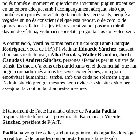
no és només el moment en què víctima i victimari puguin trobar-se”
en un entorn adequat amb l’acompanyament adequat, sinó que
també és un procés previ “de gestació de les necessitats, perquè a
vegades un no és conscient del que està trencat, o de com, o de
quines peces falten. La justícia restaurativa pot posar un mirall
davant de víctima, victimari i societat i preguntar-los qui volen ser”.
A continuació, Martí ha format part d’un col·loqui amb
Enrique
Rodríguez
, vocal de P(A)T i víctima;
Eduardo Sánchez
, causant
d’un sinistre de trànsit; i
Alba Pinzolas, Walter Brandan
,
Jordi
Canudas
i
Andreu Sánchez
, persones afectades per un sinistre de
trànsit. Es tracta d’alguns dels participants en el documental, que han
pogut compartir més a fons les seves experiències, amb gran
emotivitat i humanitat i, també, amb una crida no solament a que
l’administració prengui mesures per a evitar els sinistres, sinó per
assegurar la continuïtat d’aquestes mesures.
El tancament de l’acte ha anat a càrrec de
Natalia Padilla
,
responsable de trànsit a la província de Barcelona, i
Vicente
Sánchez
, president de P(A)T.
Padilla
ha volgut ressaltar, amb un agraïment als organitzadors, que
la realització de jornades com aquesta fomenta la reflexió i