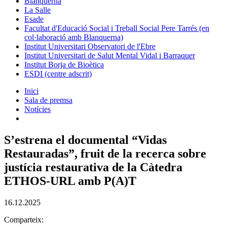
Blanquerna
La Salle
Esade
Facultat d'Educació Social i Treball Social Pere Tarrés (en
col·laboració amb Blanquerna)
Institut Universitari Observatori de l'Ebre
Institut Universitari de Salut Mental Vidal i Barraquer
Institut Borja de Bioètica
ESDI (centre adscrit)
Inici
Sala de premsa
Notícies
S’estrena el documental “Vidas
Restauradas”, fruit de la recerca sobre
justícia restaurativa de la Càtedra
ETHOS-URL amb P(A)T
16.12.2025
Comparteix: