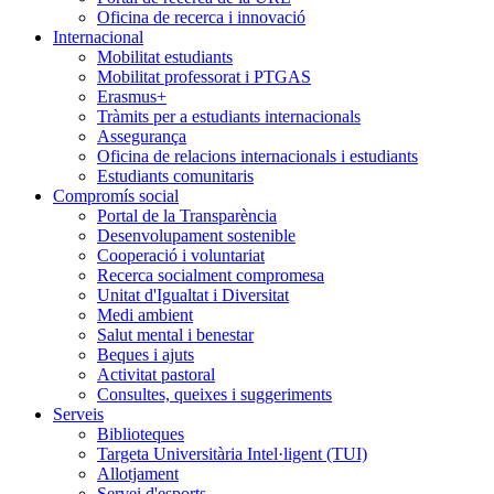
Oficina de recerca i innovació
Internacional
Mobilitat estudiants
Mobilitat professorat i PTGAS
Erasmus+
Tràmits per a estudiants internacionals
Assegurança
Oficina de relacions internacionals i estudiants
Estudiants comunitaris
Compromís social
Portal de la Transparència
Desenvolupament sostenible
Cooperació i voluntariat
Recerca socialment compromesa
Unitat d'Igualtat i Diversitat
Medi ambient
Salut mental i benestar
Beques i ajuts
Activitat pastoral
Consultes, queixes i suggeriments
Serveis
Biblioteques
Targeta Universitària Intel·ligent (TUI)
Allotjament
Servei d'esports