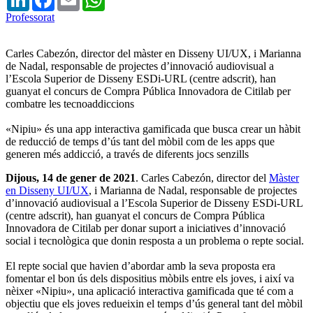
Professorat
Carles Cabezón, director del màster en Disseny UI/UX, i Marianna
de Nadal, responsable de projectes d’innovació audiovisual a
l’Escola Superior de Disseny ESDi-URL (centre adscrit), han
guanyat el concurs de Compra Pública Innovadora de Citilab per
combatre les tecnoaddiccions
«Nipiu» és una app interactiva gamificada que busca crear un hàbit
de reducció de temps d’ús tant del mòbil com de les apps que
generen més addicció, a través de diferents jocs senzills
Dijous, 14 de gener de 2021
. Carles Cabezón, director del
Màster
en Disseny UI/UX
, i Marianna de Nadal, responsable de projectes
d’innovació audiovisual a l’Escola Superior de Disseny ESDi-URL
(centre adscrit), han guanyat el concurs de Compra Pública
Innovadora de Citilab per donar suport a iniciatives d’innovació
social i tecnològica que donin resposta a un problema o repte social.
El repte social que havien d’abordar amb la seva proposta era
fomentar el bon ús dels dispositius mòbils entre els joves, i així va
nèixer «Nipiu», una aplicació interactiva gamificada que té com a
objectiu que els joves redueixin el temps d’ús general tant del mòbil