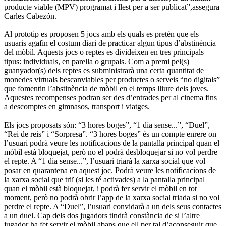
producte viable (MPV) programat i llest per a ser publicat”,assegura
Carles Cabezón.
Al prototip es proposen 5 jocs amb els quals es pretén que els
usuaris agafin el costum diari de practicar algun tipus d’abstinència
del mòbil. Aquests jocs o reptes es divideixen en tres principals
tipus: individuals, en parella o grupals. Com a premi pel(s)
guanyador(s) dels reptes es subministrarà una certa quantitat de
monedes virtuals bescanviables per productes o serveis “no digitals”
que fomentin l’abstinència de mòbil en el temps lliure dels joves.
Aquestes recompenses podran ser des d’entrades per al cinema fins
a descomptes en gimnasos, transport i viatges.
Els jocs proposats són: “3 hores boges”, “1 dia sense...”, “Duel”,
“Rei de reis” i “Sorpresa”. “3 hores boges” és un compte enrere on
l’usuari podrà veure les notificacions de la pantalla principal quan el
mòbil està bloquejat, però no el podrà desbloquejar si no vol perdre
el repte. A “1 dia sense...”, l’usuari triarà la xarxa social que vol
posar en quarantena en aquest joc. Podrà veure les notificacions de
la xarxa social que triï (si les té activades) a la pantalla principal
quan el mòbil està bloquejat, i podrà fer servir el mòbil en tot
moment, però no podrà obrir l’app de la xarxa social triada si no vol
perdre el repte. A “Duel”, l’usuari convidarà a un dels seus contactes
a un duel. Cap dels dos jugadors tindrà constància de si l’altre
jugador ha fet servir el mòbil abans que ell per tal d’aconseguir que