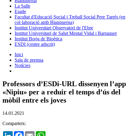
Blanquerna
La Salle
Esade
Facultat d'Educació Social i Treball Social Pere Tarrés (en
col·laboració amb Blanquerna)
Institut Universitari Observatori de l'Ebre
Institut Universitari de Salut Mental Vidal i Barraquer
Institut Borja de Bioètica
ESDI (centre adscrit)
Inici
Sala de premsa
Notícies
Professors d’ESDi-URL dissenyen l’app
«Nipiu» per a reduir el temps d’ús del
mòbil entre els joves
14.01.2021
Comparteix:
LinkedIn
Facebook
Email
WhatsApp