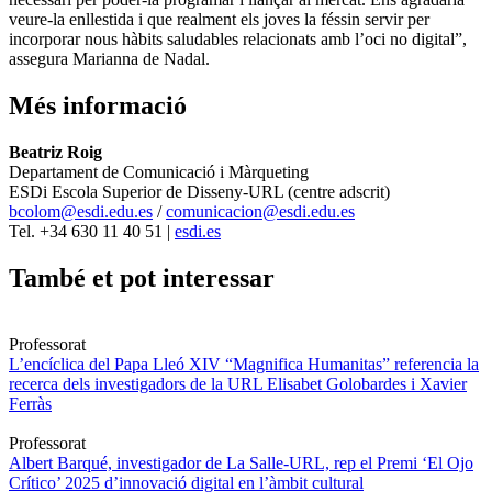
veure-la enllestida i que realment els joves la féssin servir per
incorporar nous hàbits saludables relacionats amb l’oci no digital”,
assegura Marianna de Nadal.
Més informació
Beatriz Roig
Departament de Comunicació i Màrqueting
ESDi Escola Superior de Disseny-URL (centre adscrit)
bcolom@esdi.edu.es
/
comunicacion@esdi.edu.es
Tel. +34 630 11 40 51 |
esdi.es
També et pot interessar
Professorat
L’encíclica del Papa Lleó XIV “Magnifica Humanitas” referencia la
recerca dels investigadors de la URL Elisabet Golobardes i Xavier
Ferràs
Professorat
Albert Barqué, investigador de La Salle-URL, rep el Premi ‘El Ojo
Crítico’ 2025 d’innovació digital en l’àmbit cultural