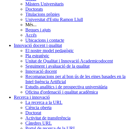
Màsters Universitaris
Doctorats
Titulacions pròpies
Universitat d'Estiu Ramon Llull
Més...
Beques i ajuts
Accés
Ubicacions i contacte
Innovació docent i qualitat
El nostre model pedagògic
Pla estratègic
Unitat de Qualitat i Innovació Academicodocent
Seguiment i avaluació de la qualitat
Innovació docent
Recomanacions per al bon ús de les eines basades en la
Intel·ligència Artificial
Estudis analítics i de prospectiva universitària
Oficina d'ordenació i qualitat acadèmica
Recerca i innovació
La recerca a la URL
Ciència oberta
Doctorat
Activitat de transferència
Càtedres URL
Portal de recerca de la URL