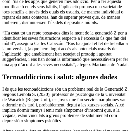
com l’ús de les apps que generen més addicció. Per a fer aquesta
modificació en els seus hàbits, l’aplicació proposa una varietat de
jocs senzills a través dels quals els usuaris, de manera individual o
reptant els seus contactes, han de superar proves que, de manera
innherent, disminueixen l’ús dels dispositius mòbils.
“Ha estat tot un repte posar-nos dins la ment de la generació Z per a
identificar les seves frustracions respecte a l’excessiu ús que fan del
mòbil”, assegura Carles Cabezón. “Ens ha ajudat el fet de treballar a
la universitat, ja que hem tingut accés als potencials usuaris de
l’aplicació, que amablement han testejat el prototip i aportat
suggerències, i ens han donat la informació que necessitàvem per fer
una app d’acord a les seves necessitats”, afegeix Marianna de Nadal.
Tecnoaddiccions i salut: algunes dades
I és que les tecnoaddiccions són un problema real de la Generació Z.
Segons Lemola S. (2020), professor de psicologia de la Universitat
de Warwick (Regne Unit), els joves que fan servir smartphones van
a dormir més tard i, probablement, degut a les xarxes socials. Això
implica dormir menys i tenir més símptomes d’insomni que, a la
vegada, estan vinculats a greus problemes de salut mental com
depressió o símptomes psicòtics.