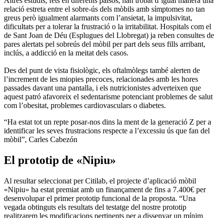
Altres estudis, fets en diferents països, han trobat d’igual manera una
relació estreta entre el sobre-ús dels mòbils amb símptomes no tan
greus però igualment alarmants com l’ansietat, la impulsivitat,
dificultats per a tolerar la frustració o la irritabilitat. Hospitals com el
de Sant Joan de Déu (Esplugues del Llobregat) ja reben consultes de
pares alertats pel sobreús del mòbil per part dels seus fills arribant,
inclús, a addicció en la meitat dels casos.
Des del punt de vista fisiològic, els oftalmòlegs també alerten de
l’increment de les miopies precoces, relacionades amb les hores
passades davant una pantalla, i els nutricionistes adverteixen que
aquest patró afavoreix el sedentarisme potenciant problemes de salut
com l’obesitat, problemes cardiovasculars o diabetes.
“Ha estat tot un repte posar-nos dins la ment de la generació Z per a
identificar les seves frustracions respecte a l’excessiu ús que fan del
mòbil”, Carles Cabezón
El prototip de «Nipiu»
Al resultar seleccionat per Citilab, el projecte d’aplicació mòbil
«Nipiu» ha estat premiat amb un finançament de fins a 7.400€ per
desenvolupar el primer prototip funcional de la proposta. “Una
vegada obtinguts els resultats del testatge del nostre prototip
realitzarem les modificacions pertinents per a dissenyar un mínim