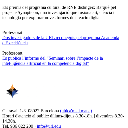
Els premis del programa cultural de RNE distingeix Barqué pel
projecte Synapticon, una investigació que fusiona art, ciència i
tecnologia per explorar noves formes de creació digital
Professorat
Dos investigadors de la URL reconeguts pel programa Acadèmia
d'Excel·lència
Professorat
Es publica l’informe del “Seminari sobre l’impacte de la
intel·ligència artificial en la competència digital”
Claravall 1-3. 08022 Barcelona
(ubica'm al mapa)
Horari d'atenció al públic: dilluns-dijous 8.30-18h. | divendres 8.30-
14.30h.
Tel. 936 022 200 ·
info@url.edu