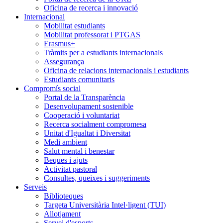
Oficina de recerca i innovació
Internacional
Mobilitat estudiants
Mobilitat professorat i PTGAS
Erasmus+
Tràmits per a estudiants internacionals
Assegurança
Oficina de relacions internacionals i estudiants
Estudiants comunitaris
Compromís social
Portal de la Transparència
Desenvolupament sostenible
Cooperació i voluntariat
Recerca socialment compromesa
Unitat d'Igualtat i Diversitat
Medi ambient
Salut mental i benestar
Beques i ajuts
Activitat pastoral
Consultes, queixes i suggeriments
Serveis
Biblioteques
Targeta Universitària Intel·ligent (TUI)
Allotjament
Servei d'esports