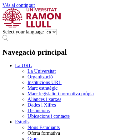
Vés al contingut
Select your language
Navegació principal
La URL
La Universitat
Organització
Institucions URL
Marc estratègic
Marc legislatiu i normativa pròpia
Aliances i xarxes
Dades i Xifres
Distincions
Ubicacions i contacte
Estudis
Nous Estudiants
Oferta formativa
Graus