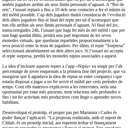
ambós jugadors arribin als seus límits personals d’aguant. A “Rei de
reis”, l’usuari reptarà a fins a 10 dels seus contactes a fer el mínim ús
del mòbil possible. Cap dels jugadors tindrà constància de l’evolució
dels altres jugadors fins al final del repte per tal d’aconseguir que
tots ells arribin als seus límits personals d’aguant. Al final del joc,
transcorregudes 24h, l’usuari que hagi fet més ús del mòbil i que per
tant hagi quedat últim, perdrà una part important de les seves
monedes virtuals, que quedaran repartides proporcionalment a la
seva posició entre la resta de jugadors. Per últim, el repte “Sorpresa”
seleccionarà aleatòriament un dels altres jocs. Si l’usuari no accepta
el repte sorpresa, perdrà les monedes nipius associades a aquest.
La idea d’incloure aquests reptes a l’app «Nipiu» va sorgir per l’alt
percentatge de joves enquestats a la primera fase del projecte, que va
assegurar que li agradava la idea de reptar-se entre companys i que
estaria disposat a jugar a no fer servir el mòbil per certs períodes de
temps. Com ells mateixos explicaven a les entrevistes, seria una
oportunitat per estar més presents, tenir relacions més profundes o
fins i tot fer activitats més productives com llegir o aprendre noves
habilitats.
Desenvolupat el prototip, el proper pas per Marianna i Carles és
poder llançar l’aplicació. “La proposta realitzada, amb el suport de
Citilab, és un prototip inicial, ara esperem trobar el finançament
necessari per poder-la programar i llançar al mercat. Ens agradaria