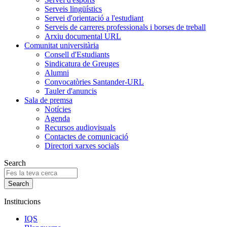
Serveis lingüístics
Servei d'orientació a l'estudiant
Serveis de carreres professionals i borses de treball
Arxiu documental URL
Comunitat universitària
Consell d'Estudiants
Sindicatura de Greuges
Alumni
Convocatòries Santander-URL
Tauler d'anuncis
Sala de premsa
Notícies
Agenda
Recursos audiovisuals
Contactes de comunicació
Directori xarxes socials
Search
Institucions
IQS