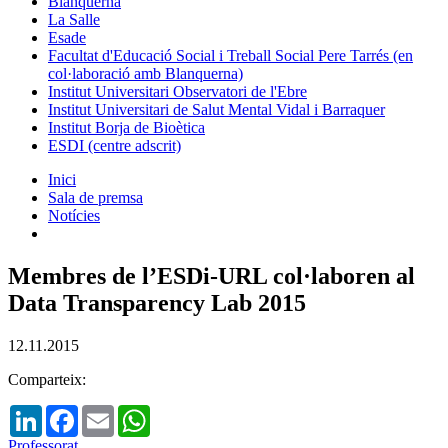
Blanquerna
La Salle
Esade
Facultat d'Educació Social i Treball Social Pere Tarrés (en
col·laboració amb Blanquerna)
Institut Universitari Observatori de l'Ebre
Institut Universitari de Salut Mental Vidal i Barraquer
Institut Borja de Bioètica
ESDI (centre adscrit)
Inici
Sala de premsa
Notícies
Membres de l’ESDi-URL col·laboren al
Data Transparency Lab 2015
12.11.2015
Comparteix:
LinkedIn
Facebook
Email
WhatsApp
Professorat