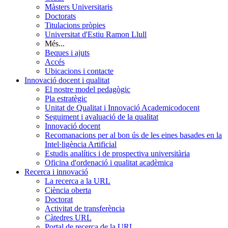
Màsters Universitaris
Doctorats
Titulacions pròpies
Universitat d'Estiu Ramon Llull
Més...
Beques i ajuts
Accés
Ubicacions i contacte
Innovació docent i qualitat
El nostre model pedagògic
Pla estratègic
Unitat de Qualitat i Innovació Academicodocent
Seguiment i avaluació de la qualitat
Innovació docent
Recomanacions per al bon ús de les eines basades en la
Intel·ligència Artificial
Estudis analítics i de prospectiva universitària
Oficina d'ordenació i qualitat acadèmica
Recerca i innovació
La recerca a la URL
Ciència oberta
Doctorat
Activitat de transferència
Càtedres URL
Portal de recerca de la URL