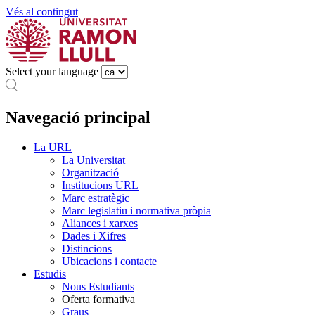
Vés al contingut
Select your language
Navegació principal
La URL
La Universitat
Organització
Institucions URL
Marc estratègic
Marc legislatiu i normativa pròpia
Aliances i xarxes
Dades i Xifres
Distincions
Ubicacions i contacte
Estudis
Nous Estudiants
Oferta formativa
Graus