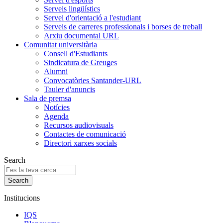
Serveis lingüístics
Servei d'orientació a l'estudiant
Serveis de carreres professionals i borses de treball
Arxiu documental URL
Comunitat universitària
Consell d'Estudiants
Sindicatura de Greuges
Alumni
Convocatòries Santander-URL
Tauler d'anuncis
Sala de premsa
Notícies
Agenda
Recursos audiovisuals
Contactes de comunicació
Directori xarxes socials
Search
Institucions
IQS