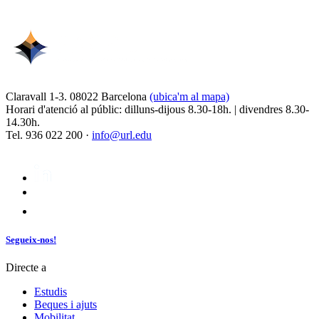
Claravall 1-3. 08022 Barcelona
(ubica'm al mapa)
Horari d'atenció al públic: dilluns-dijous 8.30-18h. | divendres 8.30-
14.30h.
Tel. 936 022 200 ·
info@url.edu
Segueix-nos!
Directe a
Estudis
Beques i ajuts
Mobilitat