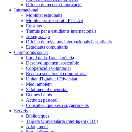
Oficina de recerca i innovació
Internacional
Mobilitat estudiants
Mobilitat professorat i PTGAS
Erasmus+
Tràmits per a estudiants internacionals
Assegurança
Oficina de relacions internacionals i estudiants
Estudiants comunitaris
Compromís social
Portal de la Transparència
Desenvolupament sostenible
Cooperació i voluntariat
Recerca socialment compromesa
Unitat d'Igualtat i Diversitat
Medi ambient
Salut mental i benestar
Beques i ajuts
Activitat pastoral
Consultes, queixes i suggeriments
Serveis
Biblioteques
Targeta Universitària Intel·ligent (TUI)
Allotjament
Servei d'esports