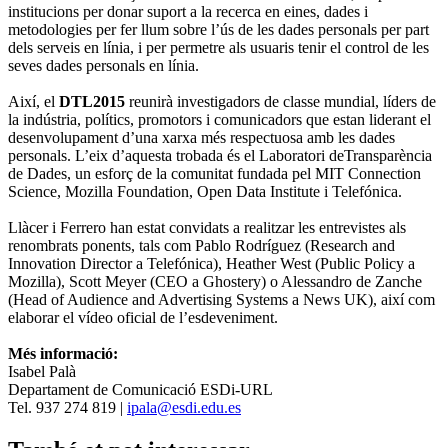
institucions per donar suport a la recerca en eines, dades i
metodologies per fer llum sobre l’ús de les dades personals per part
dels serveis en línia, i per permetre als usuaris tenir el control de les
seves dades personals en línia.
Així, el
DTL2015
reunirà investigadors de classe mundial, líders de
la indústria, polítics, promotors i comunicadors que estan liderant el
desenvolupament d’una xarxa més respectuosa amb les dades
personals. L’eix d’aquesta trobada és el Laboratori deTransparència
de Dades, un esforç de la comunitat fundada pel MIT Connection
Science, Mozilla Foundation, Open Data Institute i Telefónica.
Llàcer i Ferrero han estat convidats a realitzar les entrevistes als
renombrats ponents, tals com Pablo Rodríguez (Research and
Innovation Director a Telefónica), Heather West (Public Policy a
Mozilla), Scott Meyer (CEO a Ghostery) o Alessandro de Zanche
(Head of Audience and Advertising Systems a News UK), així com
elaborar el vídeo oficial de l’esdeveniment.
Més informació:
Isabel Palà
Departament de Comunicació ESDi-URL
Tel. 937 274 819 |
ipala@esdi.edu.es