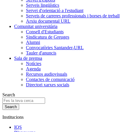
Serveis lingüístics
Servei d'orientació a l'estudiant
Serveis de carreres professionals i borses de treball
Arxiu documental URL
Comunitat universitària
Consell d'Estudiants
Sindicatura de Greuges
Alumni
Convocatòries Santander-URL
Tauler d'anuncis
Sala de premsa
Notícies
Agenda
Recursos audiovisuals
Contactes de comunicació
Directori xarxes socials
Search
Institucions
IQS