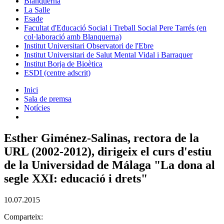
Blanquerna
La Salle
Esade
Facultat d'Educació Social i Treball Social Pere Tarrés (en
col·laboració amb Blanquerna)
Institut Universitari Observatori de l'Ebre
Institut Universitari de Salut Mental Vidal i Barraquer
Institut Borja de Bioètica
ESDI (centre adscrit)
Inici
Sala de premsa
Notícies
Esther Giménez-Salinas, rectora de la
URL (2002-2012), dirigeix el curs d'estiu
de la Universidad de Málaga "La dona al
segle XXI: educació i drets"
10.07.2015
Comparteix: