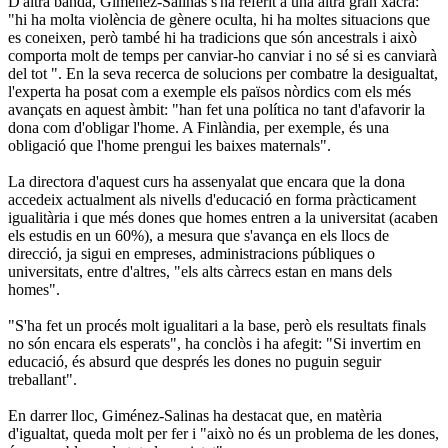
D'altra banda, Giménez-Salinas s'ha referit a una altra gran xacra:
"hi ha molta violència de gènere oculta, hi ha moltes situacions que
es coneixen, però també hi ha tradicions que són ancestrals i això
comporta molt de temps per canviar-ho canviar i no sé si es canviarà
del tot ". En la seva recerca de solucions per combatre la desigualtat,
l'experta ha posat com a exemple els països nòrdics com els més
avançats en aquest àmbit: "han fet una política no tant d'afavorir la
dona com d'obligar l'home. A Finlàndia, per exemple, és una
obligació que l'home prengui les baixes maternals".
La directora d'aquest curs ha assenyalat que encara que la dona
accedeix actualment als nivells d'educació en forma pràcticament
igualitària i que més dones que homes entren a la universitat (acaben
els estudis en un 60%), a mesura que s'avança en els llocs de
direcció, ja sigui en empreses, administracions públiques o
universitats, entre d'altres, "els alts càrrecs estan en mans dels
homes".
"S'ha fet un procés molt igualitari a la base, però els resultats finals
no són encara els esperats", ha conclòs i ha afegit: "Si invertim en
educació, és absurd que després les dones no puguin seguir
treballant".
En darrer lloc, Giménez-Salinas ha destacat que, en matèria
d'igualtat, queda molt per fer i "això no és un problema de les dones,