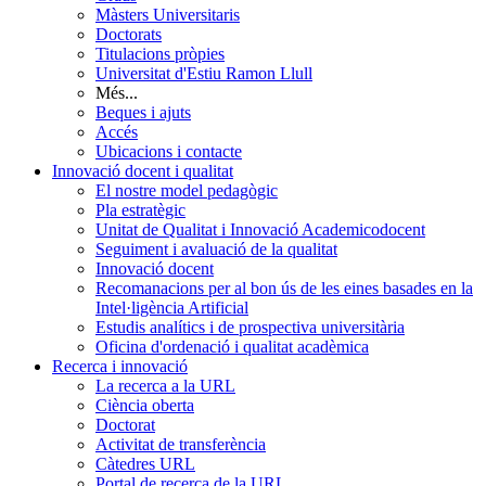
Màsters Universitaris
Doctorats
Titulacions pròpies
Universitat d'Estiu Ramon Llull
Més...
Beques i ajuts
Accés
Ubicacions i contacte
Innovació docent i qualitat
El nostre model pedagògic
Pla estratègic
Unitat de Qualitat i Innovació Academicodocent
Seguiment i avaluació de la qualitat
Innovació docent
Recomanacions per al bon ús de les eines basades en la
Intel·ligència Artificial
Estudis analítics i de prospectiva universitària
Oficina d'ordenació i qualitat acadèmica
Recerca i innovació
La recerca a la URL
Ciència oberta
Doctorat
Activitat de transferència
Càtedres URL
Portal de recerca de la URL