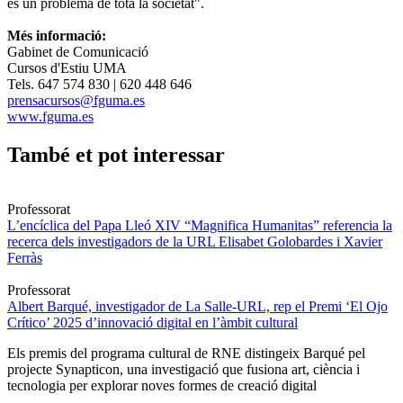
és un problema de tota la societat".
Més informació:
Gabinet de Comunicació
Cursos d'Estiu UMA
Tels. 647 574 830 | 620 448 646
prensacursos@fguma.es
www.fguma.es
També et pot interessar
Professorat
L’encíclica del Papa Lleó XIV “Magnifica Humanitas” referencia la
recerca dels investigadors de la URL Elisabet Golobardes i Xavier
Ferràs
Professorat
Albert Barqué, investigador de La Salle-URL, rep el Premi ‘El Ojo
Crítico’ 2025 d’innovació digital en l’àmbit cultural
Els premis del programa cultural de RNE distingeix Barqué pel
projecte Synapticon, una investigació que fusiona art, ciència i
tecnologia per explorar noves formes de creació digital