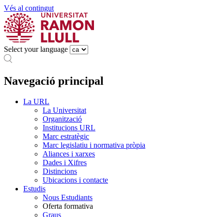
Vés al contingut
Select your language
Navegació principal
La URL
La Universitat
Organització
Institucions URL
Marc estratègic
Marc legislatiu i normativa pròpia
Aliances i xarxes
Dades i Xifres
Distincions
Ubicacions i contacte
Estudis
Nous Estudiants
Oferta formativa
Graus