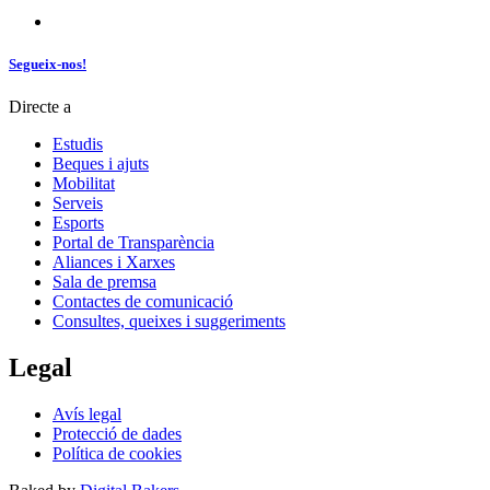
Segueix-nos!
Directe a
Estudis
Beques i ajuts
Mobilitat
Serveis
Esports
Portal de Transparència
Aliances i Xarxes
Sala de premsa
Contactes de comunicació
Consultes, queixes i suggeriments
Legal
Avís legal
Protecció de dades
Política de cookies