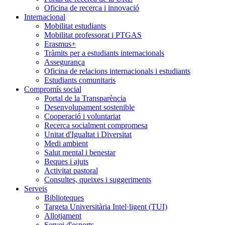
Oficina de recerca i innovació
Internacional
Mobilitat estudiants
Mobilitat professorat i PTGAS
Erasmus+
Tràmits per a estudiants internacionals
Assegurança
Oficina de relacions internacionals i estudiants
Estudiants comunitaris
Compromís social
Portal de la Transparència
Desenvolupament sostenible
Cooperació i voluntariat
Recerca socialment compromesa
Unitat d'Igualtat i Diversitat
Medi ambient
Salut mental i benestar
Beques i ajuts
Activitat pastoral
Consultes, queixes i suggeriments
Serveis
Biblioteques
Targeta Universitària Intel·ligent (TUI)
Allotjament
Servei d'esports