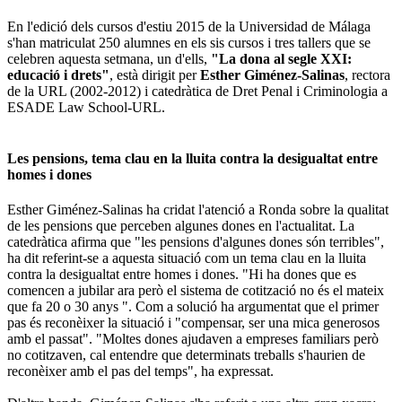
En l'edició dels cursos d'estiu 2015 de la Universidad de Málaga
s'han matriculat 250 alumnes en els sis cursos i tres tallers que se
celebren aquesta setmana, un d'ells,
"La dona al segle XXI:
educació i drets"
, està dirigit per
Esther Giménez-Salinas
, rectora
de la URL (2002-2012) i catedràtica de Dret Penal i Criminologia a
ESADE Law School-URL.
Les pensions, tema clau en la lluita contra la desigualtat entre
homes i dones
Esther Giménez-Salinas ha cridat l'atenció a Ronda sobre la qualitat
de les pensions que perceben algunes dones en l'actualitat. La
catedràtica afirma que "les pensions d'algunes dones són terribles",
ha dit referint-se a aquesta situació com un tema clau en la lluita
contra la desigualtat entre homes i dones. "Hi ha dones que es
comencen a jubilar ara però el sistema de cotització no és el mateix
que fa 20 o 30 anys ". Com a solució ha argumentat que el primer
pas és reconèixer la situació i "compensar, ser una mica generosos
amb el passat". "Moltes dones ajudaven a empreses familiars però
no cotitzaven, cal entendre que determinats treballs s'haurien de
reconèixer amb el pas del temps", ha expressat.