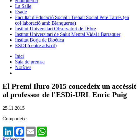
Blanquerna
La Salle
Esade
Facultat d'Educació Social i Treball Social Pere Tarrés (en
col·laboració amb Blanquerna)
Institut Universitari Observatori de l'Ebre
Institut Universitari de Salut Mental Vidal i Barraquer
Institut Borja de Bioètica
ESDI (centre adscrit)
Inici
Sala de premsa
Notícies
El Premi Iluro 2015 concedeix un accèssit
al professor de l'ESDi-URL Enric Puig
25.11.2015
Comparteix:
LinkedIn
Facebook
Email
WhatsApp
Professorat