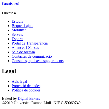
Segueix-nos!
Directe a
Estudis
Beques i ajuts
Mobilitat
Serveis
Esports
Portal de Transparència
Aliances i Xarxes
Sala de premsa
Contactes de comunicació
Consultes, queixes i suggeriments
Legal
Avís legal
Protecció de dades
Política de cookies
Baked by
Digital Bakers
©2019 Universitat Ramon Llull | NIF G-59069740