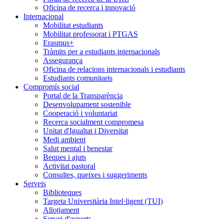
Oficina de recerca i innovació
Internacional
Mobilitat estudiants
Mobilitat professorat i PTGAS
Erasmus+
Tràmits per a estudiants internacionals
Assegurança
Oficina de relacions internacionals i estudiants
Estudiants comunitaris
Compromís social
Portal de la Transparència
Desenvolupament sostenible
Cooperació i voluntariat
Recerca socialment compromesa
Unitat d'Igualtat i Diversitat
Medi ambient
Salut mental i benestar
Beques i ajuts
Activitat pastoral
Consultes, queixes i suggeriments
Serveis
Biblioteques
Targeta Universitària Intel·ligent (TUI)
Allotjament
Servei d'esports