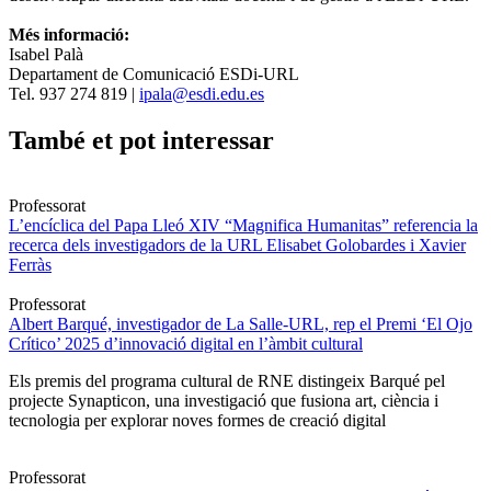
Més informació:
Isabel Palà
Departament de Comunicació ESDi-URL
Tel. 937 274 819 |
ipala@esdi.edu.es
També et pot interessar
Professorat
L’encíclica del Papa Lleó XIV “Magnifica Humanitas” referencia la
recerca dels investigadors de la URL Elisabet Golobardes i Xavier
Ferràs
Professorat
Albert Barqué, investigador de La Salle-URL, rep el Premi ‘El Ojo
Crítico’ 2025 d’innovació digital en l’àmbit cultural
Els premis del programa cultural de RNE distingeix Barqué pel
projecte Synapticon, una investigació que fusiona art, ciència i
tecnologia per explorar noves formes de creació digital
Professorat