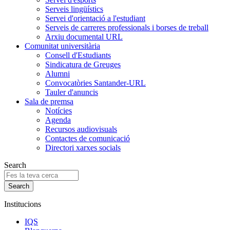
Serveis lingüístics
Servei d'orientació a l'estudiant
Serveis de carreres professionals i borses de treball
Arxiu documental URL
Comunitat universitària
Consell d'Estudiants
Sindicatura de Greuges
Alumni
Convocatòries Santander-URL
Tauler d'anuncis
Sala de premsa
Notícies
Agenda
Recursos audiovisuals
Contactes de comunicació
Directori xarxes socials
Search
Institucions
IQS