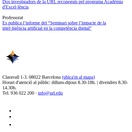
Dos investigadors de la URL reconeguts pel programa Acadèmia
d'Excel·lència
Professorat
Es publica l’informe del “Seminari sobre l’impacte de la
intel·ligència artificial en la competència digital”
Claravall 1-3. 08022 Barcelona
(ubica'm al mapa)
Horari d'atenció al públic: dilluns-dijous 8.30-18h. | divendres 8.30-
14.30h.
Tel. 936 022 200 ·
info@url.edu