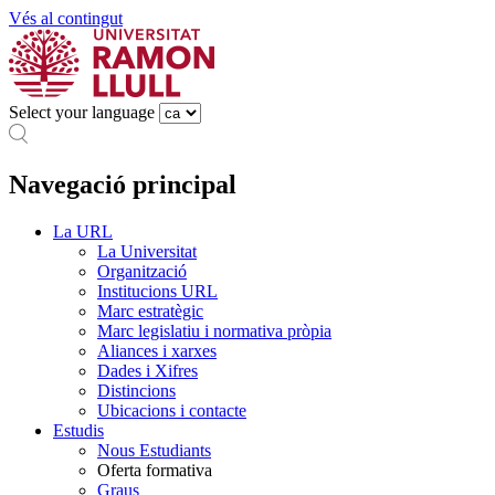
Vés al contingut
Select your language
Navegació principal
La URL
La Universitat
Organització
Institucions URL
Marc estratègic
Marc legislatiu i normativa pròpia
Aliances i xarxes
Dades i Xifres
Distincions
Ubicacions i contacte
Estudis
Nous Estudiants
Oferta formativa
Graus