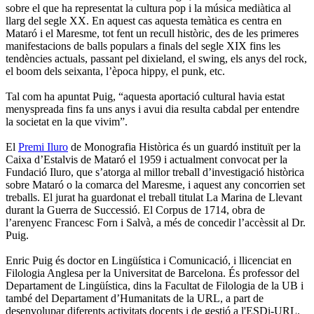
sobre el que ha representat la cultura pop i la música mediàtica al
llarg del segle XX. En aquest cas aquesta temàtica es centra en
Mataró i el Maresme, tot fent un recull històric, des de les primeres
manifestacions de balls populars a finals del segle XIX fins les
tendències actuals, passant pel dixieland, el swing, els anys del rock,
el boom dels seixanta, l’època hippy, el punk, etc.
Tal com ha apuntat Puig, “aquesta aportació cultural havia estat
menyspreada fins fa uns anys i avui dia resulta cabdal per entendre
la societat en la que vivim”.
El
Premi Iluro
de Monografia Històrica és un guardó instituït per la
Caixa d’Estalvis de Mataró el 1959 i actualment convocat per la
Fundació Iluro, que s’atorga al millor treball d’investigació històrica
sobre Mataró o la comarca del Maresme, i aquest any concorrien set
treballs. El jurat ha guardonat el treball titulat La Marina de Llevant
durant la Guerra de Successió. El Corpus de 1714, obra de
l’arenyenc Francesc Forn i Salvà, a més de concedir l’accèssit al Dr.
Puig.
Enric Puig és doctor en Lingüística i Comunicació, i llicenciat en
Filologia Anglesa per la Universitat de Barcelona. És professor del
Departament de Lingüística, dins la Facultat de Filologia de la UB i
també del Departament d’Humanitats de la URL, a part de
desenvolupar diferents activitats docents i de gestió a l'ESDi-URL.