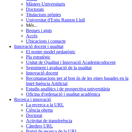
Màsters Universitaris
Doctorats
Titulacions pròpies
Universitat d'Estiu Ramon Llull
Més...
Beques i ajuts
Accés
Ubicacions i contacte
Innovació docent i qualitat
El nostre model pedagògic
Pla estratègic
Unitat de Qualitat i Innovació Academicodocent
Seguiment i avaluació de la qualitat
Innovació docent
Recomanacions per al bon ús de les eines basades en la
Intel·ligència Artificial
Estudis analítics i de prospectiva universitària
Oficina d'ordenació i qualitat acadèmica
Recerca i innovació
La recerca a la URL
Ciència oberta
Doctorat
Activitat de transferència
Càtedres URL
Portal de recerca de la URL