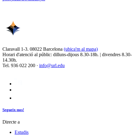
Claravall 1-3. 08022 Barcelona
(ubica'm al mapa)
Horari d'atenció al públic: dilluns-dijous 8.30-18h. | divendres 8.30-
14.30h.
Tel. 936 022 200 ·
info@url.edu
Segueix-nos!
Directe a
Estudis