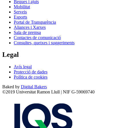
Beques i ajuts
Mobilitat
Serveis
Esports
Portal de Transparència
Aliances i Xarxes
Sala de premsa
Contactes de comunicació
Consultes, queixes i suggeriments
Legal
Avís legal
Protecció de dades
Política de cookies
Baked by
Digital Bakers
©2019 Universitat Ramon Llull | NIF G-59069740