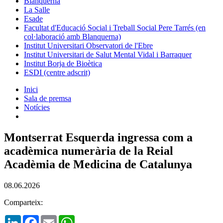
Blanquerna
La Salle
Esade
Facultat d'Educació Social i Treball Social Pere Tarrés (en
col·laboració amb Blanquerna)
Institut Universitari Observatori de l'Ebre
Institut Universitari de Salut Mental Vidal i Barraquer
Institut Borja de Bioètica
ESDI (centre adscrit)
Inici
Sala de premsa
Notícies
Montserrat Esquerda ingressa com a
acadèmica numerària de la Reial
Acadèmia de Medicina de Catalunya
08.06.2026
Comparteix:
LinkedIn
Facebook
Email
WhatsApp