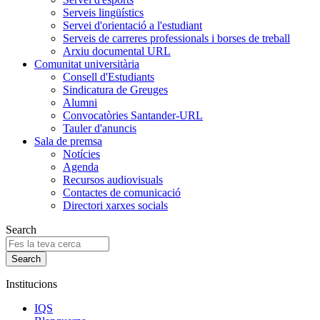
Serveis lingüístics
Servei d'orientació a l'estudiant
Serveis de carreres professionals i borses de treball
Arxiu documental URL
Comunitat universitària
Consell d'Estudiants
Sindicatura de Greuges
Alumni
Convocatòries Santander-URL
Tauler d'anuncis
Sala de premsa
Notícies
Agenda
Recursos audiovisuals
Contactes de comunicació
Directori xarxes socials
Search
Institucions
IQS