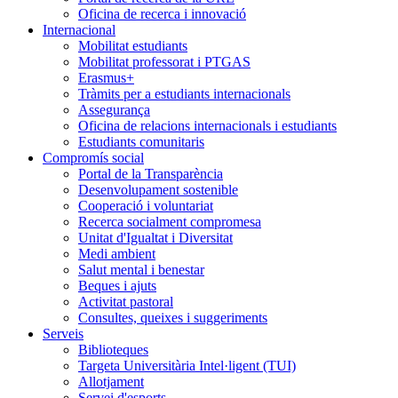
Oficina de recerca i innovació
Internacional
Mobilitat estudiants
Mobilitat professorat i PTGAS
Erasmus+
Tràmits per a estudiants internacionals
Assegurança
Oficina de relacions internacionals i estudiants
Estudiants comunitaris
Compromís social
Portal de la Transparència
Desenvolupament sostenible
Cooperació i voluntariat
Recerca socialment compromesa
Unitat d'Igualtat i Diversitat
Medi ambient
Salut mental i benestar
Beques i ajuts
Activitat pastoral
Consultes, queixes i suggeriments
Serveis
Biblioteques
Targeta Universitària Intel·ligent (TUI)
Allotjament
Servei d'esports