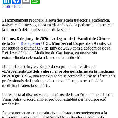
Institucional
El nomenament reconeix la seva destacada trajectòria acadèmica,
assistencial i investigadora en els àmbits de la pediatria, la bioètica i
la formació dels professionals de la salut
Dilluns, 8 de juny de 2026
. La degana de la Facultat de Ciències
de la Salut
Blanquerna-
URL,
Montserrat Esquerda i Aresté
, va
ser rebuda el diumenge 7 de juny de 2026 com a acadèmica de la
Reial Acadèmia de Medicina de Catalunya, en una sessió
extraordinària celebrada a la seu de la institució.
Durant l'acte d'ingrés, Esquerda va pronunciar el discurs
«L’aprenentatge dels valors i el professionalisme en la medicina
en el segle XXI»
, una reflexió sobre la formació humana i ètica dels
professionals de la salut en el context dels reptes actuals de la
medicina i l'atenció sanitària.
La resposta al discurs va anar a càrrec de l'acadèmic numerari Joan
Viñas Salas, d'acord amb el protocol establert per la corporació
acadèmica.
Aquest nomenament constitueix un destacat reconeixement a la
trajectòria professional, acadèmica i investigadora d'Esquerda,