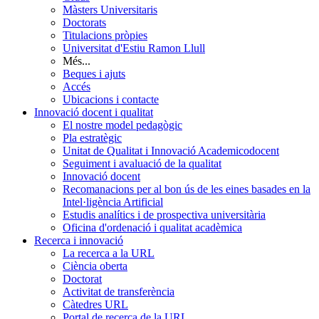
Màsters Universitaris
Doctorats
Titulacions pròpies
Universitat d'Estiu Ramon Llull
Més...
Beques i ajuts
Accés
Ubicacions i contacte
Innovació docent i qualitat
El nostre model pedagògic
Pla estratègic
Unitat de Qualitat i Innovació Academicodocent
Seguiment i avaluació de la qualitat
Innovació docent
Recomanacions per al bon ús de les eines basades en la
Intel·ligència Artificial
Estudis analítics i de prospectiva universitària
Oficina d'ordenació i qualitat acadèmica
Recerca i innovació
La recerca a la URL
Ciència oberta
Doctorat
Activitat de transferència
Càtedres URL
Portal de recerca de la URL