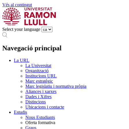
Vés al contingut
Select your language
Navegació principal
La URL
La Universitat
Organització
Institucions URL
Marc estratègic
Marc legislatiu i normativa pròpia
Aliances i xarxes
Dades i Xifres
Distincions
Ubicacions i contacte
Estudis
Nous Estudiants
Oferta formativa
Graus