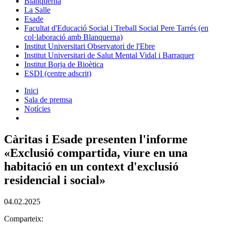
Blanquerna
La Salle
Esade
Facultat d'Educació Social i Treball Social Pere Tarrés (en
col·laboració amb Blanquerna)
Institut Universitari Observatori de l'Ebre
Institut Universitari de Salut Mental Vidal i Barraquer
Institut Borja de Bioètica
ESDI (centre adscrit)
Inici
Sala de premsa
Notícies
Càritas i Esade presenten l'informe
«Exclusió compartida, viure en una
habitació en un context d'exclusió
residencial i social»
04.02.2025
Comparteix: