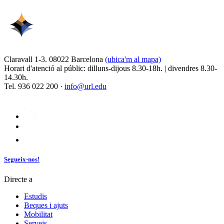
Claravall 1-3. 08022 Barcelona
(ubica'm al mapa)
Horari d'atenció al públic: dilluns-dijous 8.30-18h. | divendres 8.30-
14.30h.
Tel. 936 022 200 ·
info@url.edu
Segueix-nos!
Directe a
Estudis
Beques i ajuts
Mobilitat
Serveis