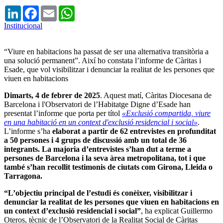
LinkedIn
Facebook
Email
WhatsApp
Institucional
“Viure en habitacions ha passat de ser una alternativa transitòria a
una solució permanent”. Així ho constata l’informe de Càritas i
Esade, que vol visibilitzar i denunciar la realitat de les persones que
viuen en habitacions
Dimarts, 4 de febrer de 2025
. Aquest matí, Càritas Diocesana de
Barcelona i l'Observatori de l’Habitatge Digne d’Esade han
presentat l’informe que porta per títol
«Exclusió compartida, viure
en una habitació en un context d'exclusió residencial i social»
.
L’informe s’ha
elaborat a partir de 62 entrevistes en profunditat
a 50 persones i 4 grups de discussió amb un total de 36
integrants. La majoria d’entrevistes s’han dut a terme a
persones de Barcelona i la seva àrea metropolitana, tot i que
també s’han recollit testimonis de ciutats com Girona, Lleida o
Tarragona.
“L’objectiu principal de l’estudi és conèixer, visibilitzar i
denunciar la realitat de les persones que viuen en habitacions en
un context d’exclusió residencial i social”
, ha explicat Guillermo
Oteros, tècnic de l’Observatori de la Realitat Social de Càritas