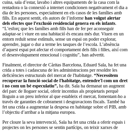
cuina, sala d’estar, lavabo i altres equipaments de la casa com la
rentadora o la connexió a internet condicionen negativament el dia a
dia de les persones, especialment en els casos de les famílies amb
fills. En aquest sentit, els autors de l’informe
han volgut alertar
dels efectes que l’exclusió residencial genera en els infants
.
“L’esforç que les famílies amb fills han de fer per aconseguir
adaptar-se i viure en una habitació és encara més dur. Viuen en un
entorn reduït sense estímuls, sense un espai on poder explorar,
aprendre, jugar o dur a terme les tasques de l’escola. L’absència
d’aquest espai pot afectar el comportament dels fills i filles, així com
el desenvolupament emocional i cognitiu”, han advertit.
Finalment, el director de Càritas Barcelona, Eduard Sala, ha fet una
crida a totes i cadascuna de les administracions per resoldre les
deficiències estructurals del mercat de l'habitatge.
“Necessitem
recuperar la funció social de l'habitatge, entendre'l com un dret
i no com un bé especulatiu”,
ha dit. Sala ha demanat un augment
del parc de lloguer social, oferir incentius als propietaris perquè
lloguin a un preu inferior al que estableix el mercat, fomentant-ho a
través de garanties de cobrament i desgravacions fiscals. També ha
fet una crida a augmentar la despesa en habitatge sobre el PIB, amb
l’objectiu d’arribar a la mitjana europea.
Per cloure la seva intervenció, Sala ha fet una crida a oferir espais i
projectes on les persones se sentin partícips, on teixir xarxes de