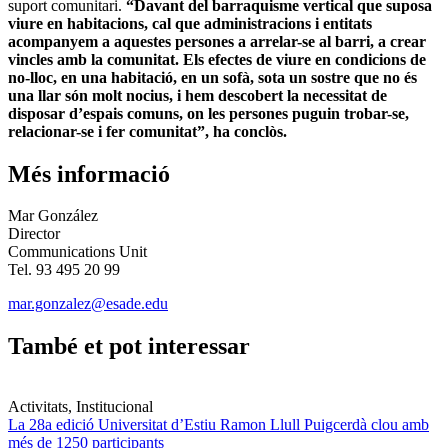
suport comunitari.
“Davant del barraquisme vertical que suposa
viure en habitacions, cal que administracions i entitats
acompanyem a aquestes persones a arrelar-se al barri, a crear
vincles amb la comunitat. Els efectes de viure en condicions de
no-lloc, en una habitació, en un sofà, sota un sostre que no és
una llar són molt nocius, i hem descobert la necessitat de
disposar d’espais comuns, on les persones puguin trobar-se,
relacionar-se i fer comunitat”, ha conclòs.
Més informació
Mar González
Director
Communications Unit
Tel. 93 495 20 99
mar.gonzalez@esade.edu
També et pot interessar
Activitats, Institucional
La 28a edició Universitat d’Estiu Ramon Llull Puigcerdà clou amb
més de 1250 participants