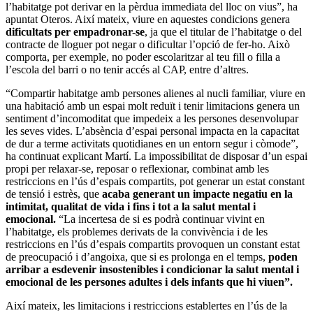
l’habitatge pot derivar en la pèrdua immediata del lloc on vius”, ha
apuntat Oteros. Així mateix, viure en aquestes condicions genera
dificultats per empadronar-se
, ja que el titular de l’habitatge o del
contracte de lloguer pot negar o dificultar l’opció de fer-ho. Això
comporta, per exemple, no poder escolaritzar al teu fill o filla a
l’escola del barri o no tenir accés al CAP, entre d’altres.
“Compartir habitatge amb persones alienes al nucli familiar, viure en
una habitació amb un espai molt reduït i tenir limitacions genera un
sentiment d’incomoditat que impedeix a les persones desenvolupar
les seves vides. L’absència d’espai personal impacta en la capacitat
de dur a terme activitats quotidianes en un entorn segur i còmode”,
ha continuat explicant Martí. La impossibilitat de disposar d’un espai
propi per relaxar-se, reposar o reflexionar, combinat amb les
restriccions en l’ús d’espais compartits, pot generar un estat constant
de tensió i estrès, que
acaba generant un impacte negatiu en la
intimitat, qualitat de vida i fins i tot a la salut mental i
emocional.
“La incertesa de si es podrà continuar vivint en
l’habitatge, els problemes derivats de la convivència i de les
restriccions en l’ús d’espais compartits provoquen un constant estat
de preocupació i d’angoixa, que si es prolonga en el temps,
poden
arribar a esdevenir insostenibles i condicionar la salut mental i
emocional de les persones adultes i dels infants que hi viuen”.
Així mateix, les limitacions i restriccions establertes en l’ús de la