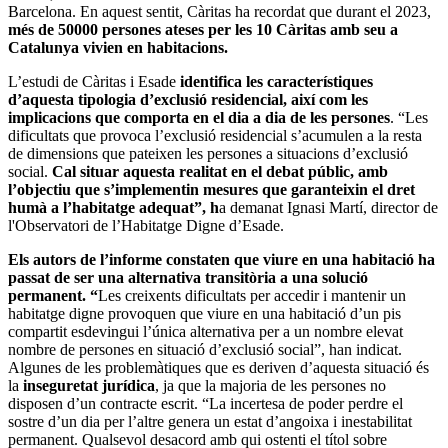
Barcelona. En aquest sentit, Càritas ha recordat que durant el 2023,
més de 50000 persones ateses per les 10 Càritas amb seu a
Catalunya vivien en habitacions.
L’estudi de Càritas i Esade
identifica les característiques
d’aquesta tipologia d’exclusió residencial, així com les
implicacions que comporta en el dia a dia de les persones
. “Les
dificultats que provoca l’exclusió residencial s’acumulen a la resta
de dimensions que pateixen les persones a situacions d’exclusió
social.
Cal situar aquesta realitat en el debat públic, amb
l’objectiu que s’implementin mesures que garanteixin el dret
humà a l’habitatge adequat”, h
a demanat Ignasi Martí, director de
l'Observatori de l’Habitatge Digne d’Esade.
Els autors de l’informe constaten que viure en una habitació ha
passat de ser una alternativa transitòria a una solució
permanent. “
Les creixents dificultats per accedir i mantenir un
habitatge digne provoquen que viure en una habitació d’un pis
compartit esdevingui l’única alternativa per a un nombre elevat
nombre de persones en situació d’exclusió social”, han indicat.
Algunes de les problemàtiques que es deriven d’aquesta situació és
la
inseguretat jurídica
, ja que la majoria de les persones no
disposen d’un contracte escrit. “La incertesa de poder perdre el
sostre d’un dia per l’altre genera un estat d’angoixa i inestabilitat
permanent. Qualsevol desacord amb qui ostenti el títol sobre