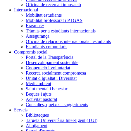
Oficina de recerca i innovació
Internacional
Mobilitat estudiants
Mobilitat professorat i PTGAS
Erasmus+
Tràmits per a estudiants internacionals
Assegurança
Oficina de relacions internacionals i estudiants
Estudiants comunitaris
Compromís social
Portal de la Transparència
Desenvolupament sostenible
Cooperació i voluntariat
Recerca socialment compromesa
Unitat d'Igualtat i Diversitat
Medi ambient
Salut mental i benestar
Beques i ajuts
Activitat pastoral
Consultes, queixes i suggeriments
Serveis
Biblioteques
Targeta Universitària Intel·ligent (TUI)
Allotjament
Servei d'esports