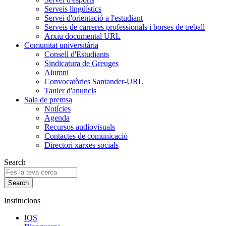
Serveis lingüístics
Servei d'orientació a l'estudiant
Serveis de carreres professionals i borses de treball
Arxiu documental URL
Comunitat universitària
Consell d'Estudiants
Sindicatura de Greuges
Alumni
Convocatòries Santander-URL
Tauler d'anuncis
Sala de premsa
Notícies
Agenda
Recursos audiovisuals
Contactes de comunicació
Directori xarxes socials
Search
Institucions
IQS