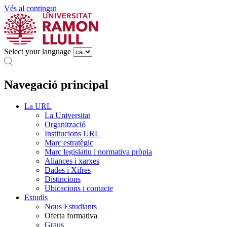
Vés al contingut
Select your language
Navegació principal
La URL
La Universitat
Organització
Institucions URL
Marc estratègic
Marc legislatiu i normativa pròpia
Aliances i xarxes
Dades i Xifres
Distincions
Ubicacions i contacte
Estudis
Nous Estudiants
Oferta formativa
Graus