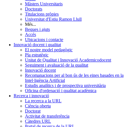
Màsters Universitaris
Doctorats
Titulacions pròpies
Universitat d'Estiu Ramon Llull
Més...
Beques i ajuts
Accés
Ubicacions i contacte
Innovació docent i qualitat
El nostre model pedagògic
Pla estratègic
Unitat de Qualitat i Innovació Academicodocent
Seguiment i avaluació de la qualitat
Innovació docent
Recomanacions per al bon ús de les eines basades en la
Intel·ligència Artificial
Estudis analítics i de prospectiva universitària
Oficina d'ordenació i qualitat acadèmica
Recerca i innovació
La recerca a la URL
Ciència oberta
Doctorat
Activitat de transferència
Càtedres URL
Portal de recerca de la URL