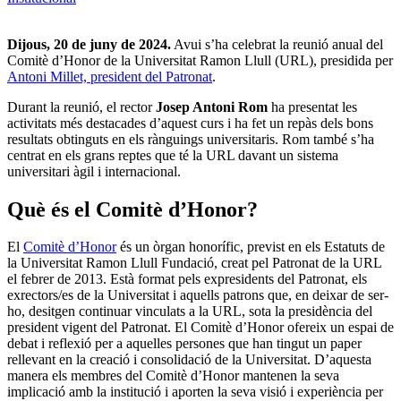
Dijous, 20 de juny de 2024.
Avui s’ha celebrat la reunió anual del
Comitè d’Honor de la Universitat Ramon Llull (URL), presidida per
Antoni Millet, president del Patronat
.
Durant la reunió, el rector
Josep Antoni Rom
ha presentat les
activitats més destacades d’aquest curs i ha fet un repàs dels bons
resultats obtinguts en els rànguings universitaris. Rom també s’ha
centrat en els grans reptes que té la URL davant un sistema
universitari àgil i internacional.
Què és el Comitè d’Honor?
El
Comitè d’Honor
és un òrgan honorífic, previst en els Estatuts de
la Universitat Ramon Llull Fundació, creat pel Patronat de la URL
el febrer de 2013. Està format pels expresidents del Patronat, els
exrectors/es de la Universitat i aquells patrons que, en deixar de ser-
ho, desitgen continuar vinculats a la URL, sota la presidència del
president vigent del Patronat. El Comitè d’Honor ofereix un espai de
debat i reflexió per a aquelles persones que han tingut un paper
rellevant en la creació i consolidació de la Universitat. D’aquesta
manera els membres del Comitè d’Honor mantenen la seva
implicació amb la institució i aporten la seva visió i experiència per