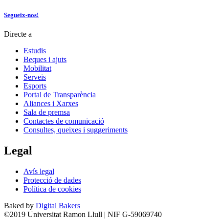
Segueix-nos!
Directe a
Estudis
Beques i ajuts
Mobilitat
Serveis
Esports
Portal de Transparència
Aliances i Xarxes
Sala de premsa
Contactes de comunicació
Consultes, queixes i suggeriments
Legal
Avís legal
Protecció de dades
Política de cookies
Baked by
Digital Bakers
©2019 Universitat Ramon Llull | NIF G-59069740