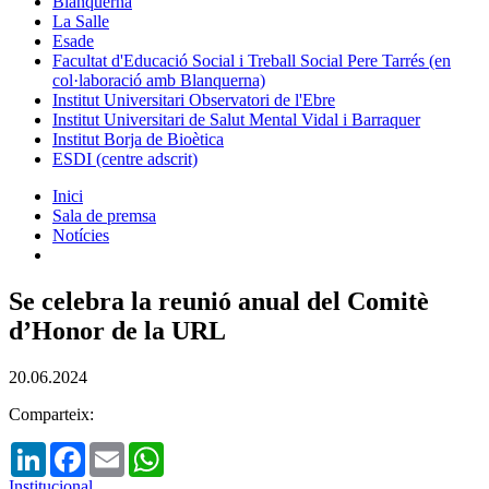
Blanquerna
La Salle
Esade
Facultat d'Educació Social i Treball Social Pere Tarrés (en
col·laboració amb Blanquerna)
Institut Universitari Observatori de l'Ebre
Institut Universitari de Salut Mental Vidal i Barraquer
Institut Borja de Bioètica
ESDI (centre adscrit)
Inici
Sala de premsa
Notícies
Se celebra la reunió anual del Comitè
d’Honor de la URL
20.06.2024
Comparteix:
LinkedIn
Facebook
Email
WhatsApp
Institucional