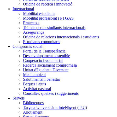
Oficina de recerca i innovació
Internacional
Mobilitat estudiants
Mobilitat professorat i PTGAS
Erasmus+
Tràmits per a estudiants internacionals
Assegurança
Oficina de relacions internacionals i estudiants
Estudiants comunitaris
Compromís social
Portal de la Transparència
Desenvolupament sostenible
Cooperació i voluntariat
Recerca socialment compromesa
Unitat d'Igualtat i Diversitat
Medi ambient
Salut mental i benestar
Beques i ajuts
Activitat pastoral
Consultes, queixes i suggeriments
Serveis
Biblioteques
Targeta Universitària Intel·ligent (TUI)
Allotjament
Servei d'esports