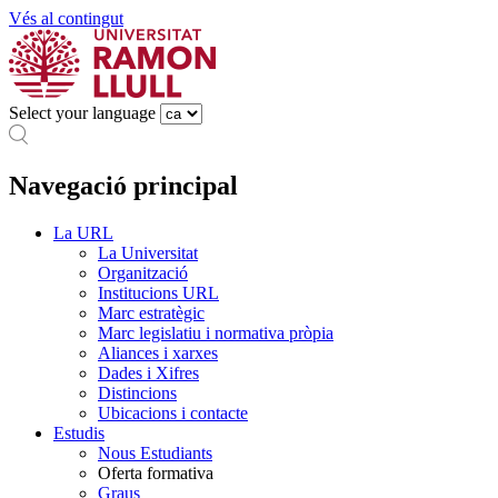
Vés al contingut
Select your language
Navegació principal
La URL
La Universitat
Organització
Institucions URL
Marc estratègic
Marc legislatiu i normativa pròpia
Aliances i xarxes
Dades i Xifres
Distincions
Ubicacions i contacte
Estudis
Nous Estudiants
Oferta formativa
Graus