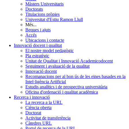
Màsters Universitaris
Doctorats
Titulacions pròpies
Universitat d'Estiu Ramon Llull
Més...
Beques i ajuts
Accés
Ubicacions i contacte
Innovació docent i qualitat
El nostre model pedagògic
Pla estratègic
Unitat de Qualitat i Innovació Academicodocent
Seguiment i avaluació de la qualitat
Innovació docent
Recomanacions per al bon ús de les eines basades en la
Intel·ligència Artificial
Estudis analítics i de prospectiva universitària
Oficina d'ordenació i qualitat acadèmica
Recerca i innovació
La recerca a la URL
Ciència oberta
Doctorat
Activitat de transferència
Càtedres URL
Portal de recerca de la URL