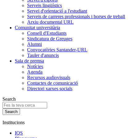
Serveis lingüístics
Servei d'orientació a l'estudiant
Serveis de carreres professionals i borses de treball
Arxiu documental URL
Comunitat universitària
Consell d'Estudiants
Sindicatura de Greuges
Alumni
Convocatòries Santander-URL
Tauler d'anuncis
Sala de premsa
Notícies
Agenda
Recursos audiovisuals
Contactes de comunicació
Directori xarxes socials
Search
Institucions
IQS