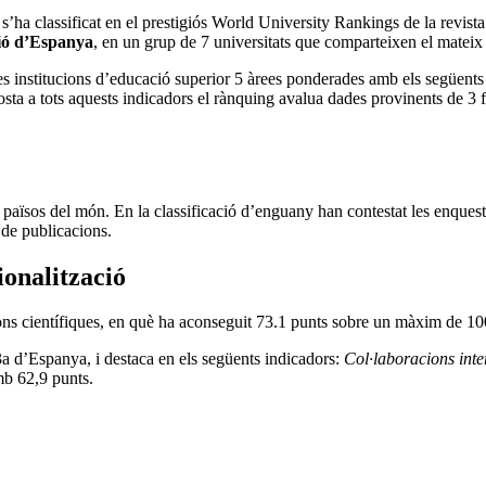
ha classificat en el prestigiós World University Rankings de la revist
ió d’Espanya
, en un grup de 7 universitats que comparteixen el mateix 
 institucions d’educació superior 5 àrees ponderades amb els següents 
osta a tots aquests indicadors el rànquing avalua dades provinents de 3 
08 països del món. En la classificació d’enguany han contestat les enqu
 de publicacions.
ionalització
ons científiques, en què ha aconseguit 73.1 punts sobre un màxim de 10
3a d’Espanya, i destaca en els següents indicadors:
Col·laboracions inte
b 62,9 punts.