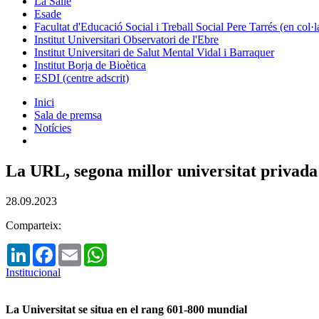
La Salle
Esade
Facultat d'Educació Social i Treball Social Pere Tarrés (en col
Institut Universitari Observatori de l'Ebre
Institut Universitari de Salut Mental Vidal i Barraquer
Institut Borja de Bioètica
ESDI (centre adscrit)
Inici
Sala de premsa
Notícies
La URL, segona millor universitat privada
28.09.2023
Comparteix:
LinkedIn
Facebook
Email
WhatsApp
Institucional
La Universitat se situa en el rang 601-800 mundial