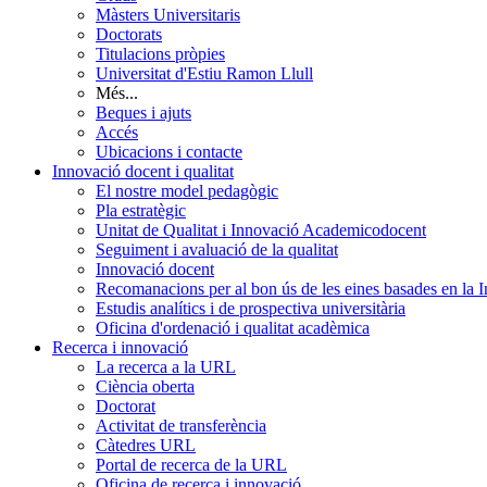
Màsters Universitaris
Doctorats
Titulacions pròpies
Universitat d'Estiu Ramon Llull
Més...
Beques i ajuts
Accés
Ubicacions i contacte
Innovació docent i qualitat
El nostre model pedagògic
Pla estratègic
Unitat de Qualitat i Innovació Academicodocent
Seguiment i avaluació de la qualitat
Innovació docent
Recomanacions per al bon ús de les eines basades en la Int
Estudis analítics i de prospectiva universitària
Oficina d'ordenació i qualitat acadèmica
Recerca i innovació
La recerca a la URL
Ciència oberta
Doctorat
Activitat de transferència
Càtedres URL
Portal de recerca de la URL
Oficina de recerca i innovació