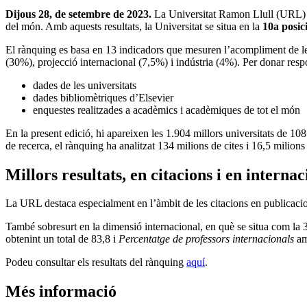
Dijous 28, de setembre de 2023.
La Universitat Ramon Llull (URL) s’
del món. Amb aquests resultats, la Universitat se situa en la
10a posic
El rànquing es basa en 13 indicadors que mesuren l’acompliment de les
(30%), projecció internacional (7,5%) i indústria (4%). Per donar resp
dades de les universitats
dades bibliomètriques d’Elsevier
enquestes realitzades a acadèmics i acadèmiques de tot el món
En la present edició, hi apareixen les 1.904 millors universitats de 1
de recerca, el rànquing ha analitzat 134 milions de cites i 16,5 milions
Millors resultats, en citacions i en internac
La URL destaca especialment en l’àmbit de les citacions en publicaci
També sobresurt en la dimensió internacional, en què se situa com la 
obtenint un total de 83,8 i
Percentatge de professors internacionals
am
Podeu consultar els
resultats del rànquing
aquí
.
Més informació