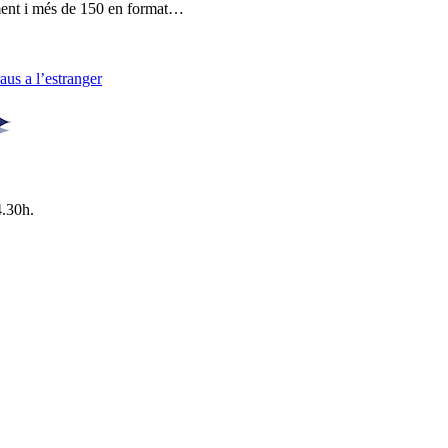
lment i més de 150 en format…
us a l’estranger
4.30h.