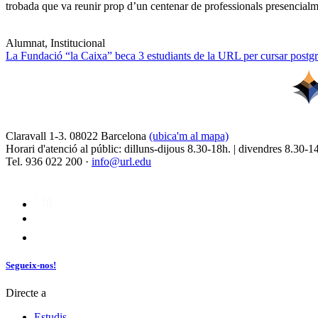
trobada que va reunir prop d’un centenar de professionals presencia
Alumnat, Institucional
La Fundació “la Caixa” beca 3 estudiants de la URL per cursar postgra
Claravall 1-3. 08022 Barcelona
(ubica'm al mapa)
Horari d'atenció al públic: dilluns-dijous 8.30-18h. | divendres 8.30-1
Tel. 936 022 200 ·
info@url.edu
Segueix-nos!
Directe a
Estudis