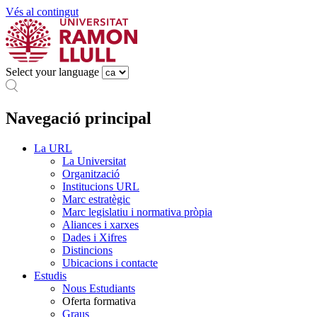
Vés al contingut
Select your language
Navegació principal
La URL
La Universitat
Organització
Institucions URL
Marc estratègic
Marc legislatiu i normativa pròpia
Aliances i xarxes
Dades i Xifres
Distincions
Ubicacions i contacte
Estudis
Nous Estudiants
Oferta formativa
Graus