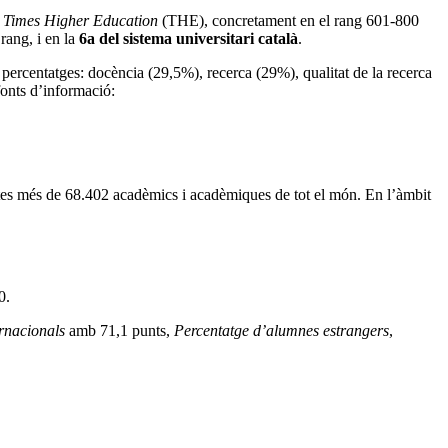
a
Times Higher Education
(THE), concretament en el rang 601-800
rang, i en la
6a del sistema universitari català
.
percentatges: docència (29,5%), recerca (29%), qualitat de la recerca
fonts d’informació:
estes més de 68.402 acadèmics i acadèmiques de tot el món. En l’àmbit
0.
rnacionals
amb 71,1 punts,
Percentatge d’alumnes estrangers
,