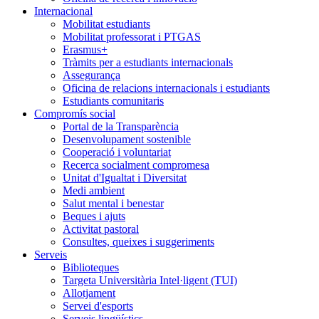
Internacional
Mobilitat estudiants
Mobilitat professorat i PTGAS
Erasmus+
Tràmits per a estudiants internacionals
Assegurança
Oficina de relacions internacionals i estudiants
Estudiants comunitaris
Compromís social
Portal de la Transparència
Desenvolupament sostenible
Cooperació i voluntariat
Recerca socialment compromesa
Unitat d'Igualtat i Diversitat
Medi ambient
Salut mental i benestar
Beques i ajuts
Activitat pastoral
Consultes, queixes i suggeriments
Serveis
Biblioteques
Targeta Universitària Intel·ligent (TUI)
Allotjament
Servei d'esports
Serveis lingüístics