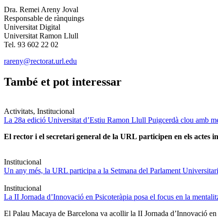
Dra. Remei Areny Joval
Responsable de rànquings
Universitat Digital
Universitat Ramon Llull
Tel. 93 602 22 02
rareny@rectorat.url.edu
També et pot interessar
Activitats, Institucional
La 28a edició Universitat d’Estiu Ramon Llull Puigcerdà clou amb mé
El rector i el secretari general de la URL participen en els actes in
Institucional
Un any més, la URL participa a la Setmana del Parlament Universitari 
Institucional
La II Jornada d’Innovació en Psicoteràpia posa el focus en la mentali
El Palau Macaya de Barcelona va acollir la II Jornada d’Innovació en