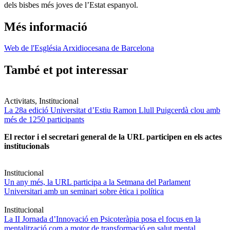
dels bisbes més joves de l’Estat espanyol.
Més informació
Web de l'Església Arxidiocesana de Barcelona
També et pot interessar
Activitats, Institucional
La 28a edició Universitat d’Estiu Ramon Llull Puigcerdà clou amb
més de 1250 participants
El rector i el secretari general de la URL participen en els actes
institucionals
Institucional
Un any més, la URL participa a la Setmana del Parlament
Universitari amb un seminari sobre ètica i política
Institucional
La II Jornada d’Innovació en Psicoteràpia posa el focus en la
mentalització com a motor de transformació en salut mental