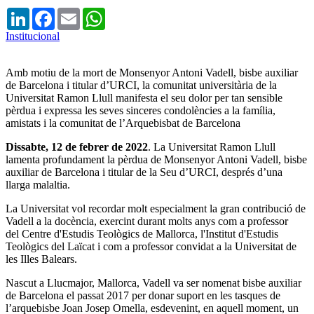
LinkedIn
Facebook
Email
WhatsApp
Institucional
Amb motiu de la mort de
Monsenyor
Antoni Vadell
,
bisbe auxiliar
de Barcelona i titular d’URCI
, la comunitat universit
ària de la
Universitat Ramon Llull manifesta el seu dolor per tan sensible
pèrdua i expressa les seves sinceres condolències a la fam
í
lia,
amistats i la comunitat de l’Arquebisbat de Barcelona
Dissabte, 12 de febrer de 2022
. La Universitat Ramon Llull
lamenta profundament la pèrdua de Monsenyor Antoni Vadell, bisbe
auxiliar de Barcelona i titular de la Seu d’URCI, després d’una
llarga malaltia.
La Universitat vol recordar molt especialment la gran contribuci
ó
d
e
Vadell a la docència, exercint durant molts anys com a professor
del
Centre d'Estudis Teològics de Mallorca,
l'Institut d'Estudis
Teològics del Laïcat i com a professor convidat a la
Universitat de
les Illes Balears
.
Nascut a Llucmajor, Mallorca, Vadell va ser nomenat bisbe auxiliar
de Barcelona el passat 2017 per donar suport en les tasques de
l’arquebisbe Joan Josep Omella, esdevenint, en aquell moment, un