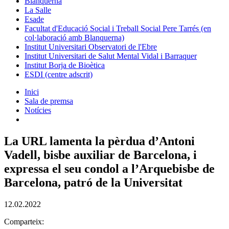
Blanquerna
La Salle
Esade
Facultat d'Educació Social i Treball Social Pere Tarrés (en
col·laboració amb Blanquerna)
Institut Universitari Observatori de l'Ebre
Institut Universitari de Salut Mental Vidal i Barraquer
Institut Borja de Bioètica
ESDI (centre adscrit)
Inici
Sala de premsa
Notícies
La URL lamenta la pèrdua d’Antoni
Vadell, bisbe auxiliar de Barcelona, i
expressa el seu condol a l’Arquebisbe de
Barcelona, patró de la Universitat
12.02.2022
Comparteix: