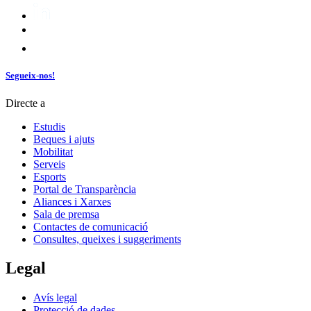
Segueix-nos!
Directe a
Estudis
Beques i ajuts
Mobilitat
Serveis
Esports
Portal de Transparència
Aliances i Xarxes
Sala de premsa
Contactes de comunicació
Consultes, queixes i suggeriments
Legal
Avís legal
Protecció de dades