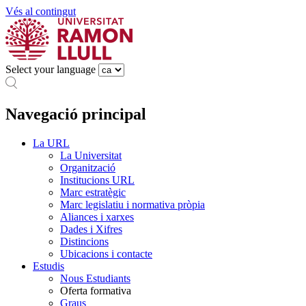
Vés al contingut
Select your language
Navegació principal
La URL
La Universitat
Organització
Institucions URL
Marc estratègic
Marc legislatiu i normativa pròpia
Aliances i xarxes
Dades i Xifres
Distincions
Ubicacions i contacte
Estudis
Nous Estudiants
Oferta formativa
Graus