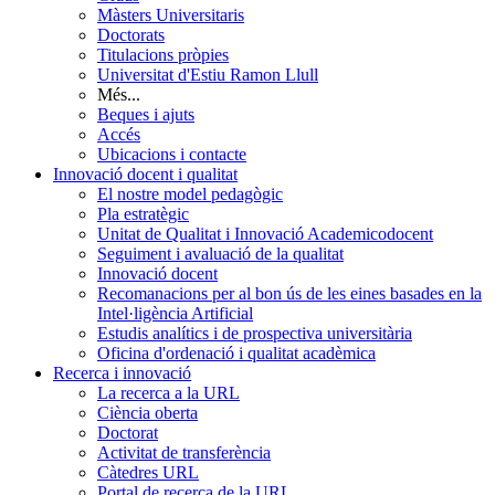
Màsters Universitaris
Doctorats
Titulacions pròpies
Universitat d'Estiu Ramon Llull
Més...
Beques i ajuts
Accés
Ubicacions i contacte
Innovació docent i qualitat
El nostre model pedagògic
Pla estratègic
Unitat de Qualitat i Innovació Academicodocent
Seguiment i avaluació de la qualitat
Innovació docent
Recomanacions per al bon ús de les eines basades en la
Intel·ligència Artificial
Estudis analítics i de prospectiva universitària
Oficina d'ordenació i qualitat acadèmica
Recerca i innovació
La recerca a la URL
Ciència oberta
Doctorat
Activitat de transferència
Càtedres URL
Portal de recerca de la URL