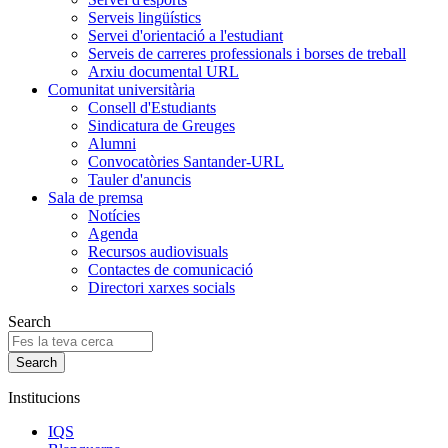
Serveis lingüístics
Servei d'orientació a l'estudiant
Serveis de carreres professionals i borses de treball
Arxiu documental URL
Comunitat universitària
Consell d'Estudiants
Sindicatura de Greuges
Alumni
Convocatòries Santander-URL
Tauler d'anuncis
Sala de premsa
Notícies
Agenda
Recursos audiovisuals
Contactes de comunicació
Directori xarxes socials
Search
Institucions
IQS