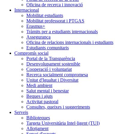
Oficina de recerca i innovació
Internacional
Mobilitat estudiants
Mobilitat professorat i PTGAS
Erasmus+
Tràmits per a estudiants internacionals
Assegurança
Oficina de relacions internacionals i estudiants
Estudiants comunitaris
Compromís social
Portal de la Transparència
Desenvolupament sostenible
Cooperació i voluntariat
Recerca socialment compromesa
Unitat d'Igualtat i Diversitat
Medi ambient
Salut mental i benestar
Beques i ajuts
Activitat pastoral
Consultes, queixes i suggeriments
Serveis
Biblioteques
Targeta Universitària Intel·ligent (TUI)
Allotjament
Servei d'esports