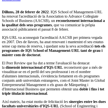
Dilluns, 28 de febrer de 2022
. IQS School of Management-URL
ha renovat l'acreditació de la Association to Advance Collegiate
Schools of Business (AACSB), un
reconeixement internacional a
la qualitat dels seus programes
, que va comunicar la pròpia
associació públicament el passat 8 de febrer.
IQS-URL va aconseguir l'acreditació AACSB per primera vegada
en 2007. Des de llavors, ha anat renovant i mantenint el seu estatus
sense cap mena de reserva, i quedant sota la seva acreditació
tots els
programes de IQS School of Management-URL tant de grau i
màster com de doctorat
.
El Peer Review que ha dut a terme l'avaluació ha destacat
la
dimensió internacional d’IQS-URL
reconeixent que a més de
visualitzar-se en el perfil del seu professorat i en el nombre
d'alumnes internacionals, s'evidencia fortament en els programes
conjunts amb universitats estrangeres, com el Joint Master in Global
Entrepreneurial Management o els graus de Màrqueting i
d'Internacional Business que permeten obtenir una
doble i fins i tot
triple titulació internacional
.
Així mateix, ha estat motiu de felicitació les
sinergies entre les dues
facultats universitàries d’IQS-URL
(School of Engineering i