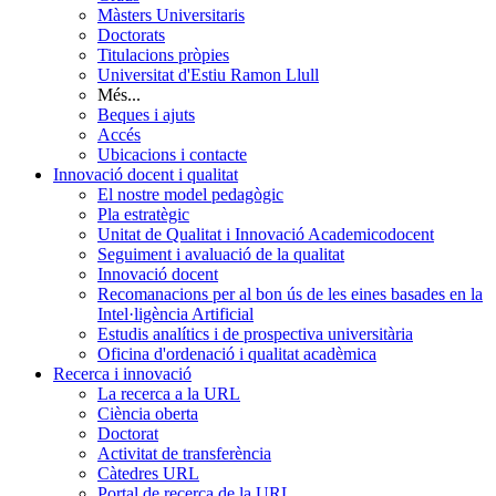
Màsters Universitaris
Doctorats
Titulacions pròpies
Universitat d'Estiu Ramon Llull
Més...
Beques i ajuts
Accés
Ubicacions i contacte
Innovació docent i qualitat
El nostre model pedagògic
Pla estratègic
Unitat de Qualitat i Innovació Academicodocent
Seguiment i avaluació de la qualitat
Innovació docent
Recomanacions per al bon ús de les eines basades en la
Intel·ligència Artificial
Estudis analítics i de prospectiva universitària
Oficina d'ordenació i qualitat acadèmica
Recerca i innovació
La recerca a la URL
Ciència oberta
Doctorat
Activitat de transferència
Càtedres URL
Portal de recerca de la URL