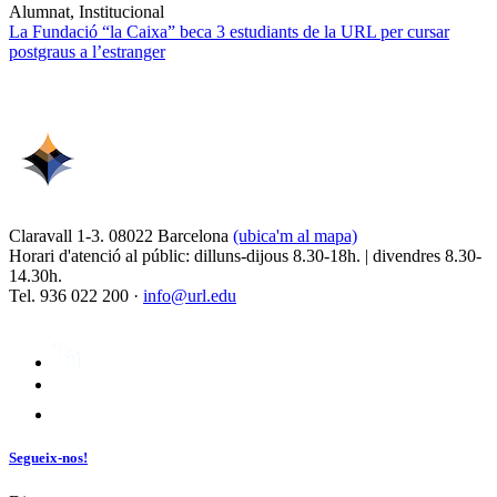
Alumnat, Institucional
La Fundació “la Caixa” beca 3 estudiants de la URL per cursar
postgraus a l’estranger
Claravall 1-3. 08022 Barcelona
(ubica'm al mapa)
Horari d'atenció al públic: dilluns-dijous 8.30-18h. | divendres 8.30-
14.30h.
Tel. 936 022 200 ·
info@url.edu
Segueix-nos!