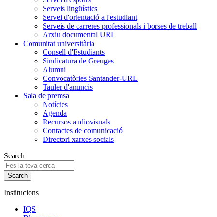
Serveis lingüístics
Servei d'orientació a l'estudiant
Serveis de carreres professionals i borses de treball
Arxiu documental URL
Comunitat universitària
Consell d'Estudiants
Sindicatura de Greuges
Alumni
Convocatòries Santander-URL
Tauler d'anuncis
Sala de premsa
Notícies
Agenda
Recursos audiovisuals
Contactes de comunicació
Directori xarxes socials
Search
Institucions
IQS