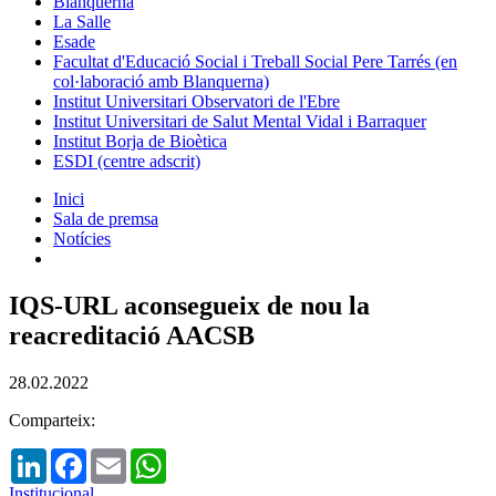
Blanquerna
La Salle
Esade
Facultat d'Educació Social i Treball Social Pere Tarrés (en
col·laboració amb Blanquerna)
Institut Universitari Observatori de l'Ebre
Institut Universitari de Salut Mental Vidal i Barraquer
Institut Borja de Bioètica
ESDI (centre adscrit)
Inici
Sala de premsa
Notícies
IQS-URL aconsegueix de nou la
reacreditació AACSB
28.02.2022
Comparteix:
LinkedIn
Facebook
Email
WhatsApp
Institucional