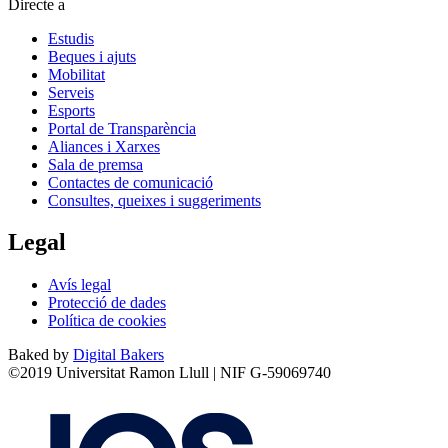
Directe a
Estudis
Beques i ajuts
Mobilitat
Serveis
Esports
Portal de Transparència
Aliances i Xarxes
Sala de premsa
Contactes de comunicació
Consultes, queixes i suggeriments
Legal
Avís legal
Protecció de dades
Política de cookies
Baked by
Digital Bakers
©2019 Universitat Ramon Llull | NIF G-59069740