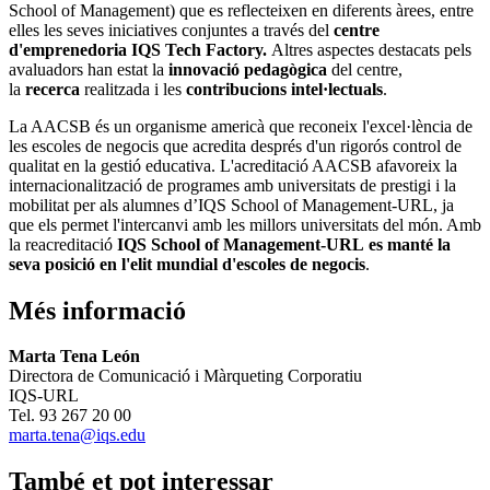
School of Management) que es reflecteixen en diferents àrees, entre
elles les seves iniciatives conjuntes a través del
centre
d'emprenedoria IQS Tech Factory.
Altres aspectes destacats pels
avaluadors han estat la
innovació pedagògica
del centre,
la
recerca
realitzada i les
contribucions intel·lectuals
.
La AACSB és un organisme americà que reconeix l'excel·lència de
les escoles de negocis que acredita després d'un rigorós control de
qualitat en la gestió educativa. L'acreditació AACSB afavoreix la
internacionalització de programes amb universitats de prestigi i la
mobilitat per als alumnes d’IQS School of Management-URL, ja
que els permet l'intercanvi amb les millors universitats del món. Amb
la reacreditació
IQS School of Management-URL
es manté la
seva posició en l'elit mundial d'escoles de negocis
.
Més informació
Marta Tena León
Directora de Comunicació i Màrqueting Corporatiu
IQS-URL
Tel. 93 267 20 00
marta.tena@iqs.edu
També et pot interessar