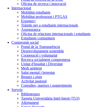
Oficina de recerca i innovació
Internacional
Mobilitat estudiants
Mobilitat professorat i PTGAS
Erasmus+
Tràmits per a estudiants internacionals
Assegurança
Oficina de relacions internacionals i estudiants
Estudiants comunitaris
Compromís social
Portal de la Transparència
Desenvolupament sostenible
Cooperació i voluntariat
Recerca socialment compromesa
Unitat d'Igualtat i Diversitat
Medi ambient
Salut mental i benestar
Beques i ajuts
Activitat pastoral
Consultes, queixes i suggeriments
Serveis
Biblioteques
Targeta Universitària Intel·ligent (TUI)
Allotjament
Servei d'esports