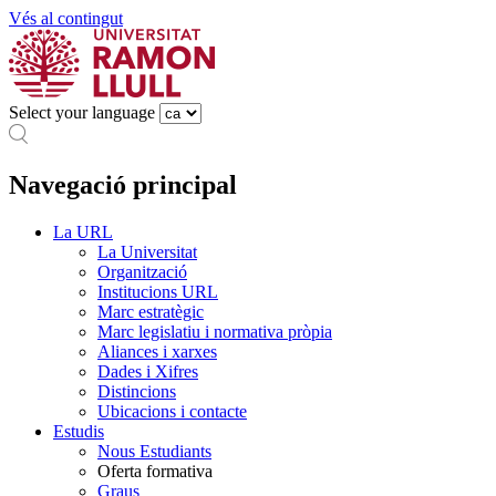
Vés al contingut
Select your language
Navegació principal
La URL
La Universitat
Organització
Institucions URL
Marc estratègic
Marc legislatiu i normativa pròpia
Aliances i xarxes
Dades i Xifres
Distincions
Ubicacions i contacte
Estudis
Nous Estudiants
Oferta formativa
Graus