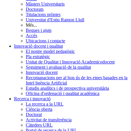
Màsters Universitaris
Doctorats
Titulacions pròpies
Universitat d'Estiu Ramon Llull
Més...
Beques i ajuts
Accés
Ubicacions i contacte
Innovació docent i qualitat
El nostre model pedagògic
Pla estratègic
Unitat de Qualitat i Innovació Academicodocent
Seguiment i avaluació de la qualitat
Innovació docent
Recomanacions per al bon ús de les eines basades en la
Intel·ligència Artificial
Estudis analítics i de prospectiva universitària
Oficina d'ordenació i qualitat acadèmica
Recerca i innovació
La recerca a la URL
Ciència oberta
Doctorat
Activitat de transferència
Càtedres URL
Portal de recerca de la URL