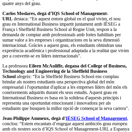
quatre anys del grau.
Carlos Moslares, degà d’IQS School of Management-
URL
destaca: “En aquest entorn global en el qual vivim, el nou
grau en International Business impartit juntament amb IÉSEG a
França i Sheffield Business School al Regne Unit, respon a la
demanda de comptar amb professionals amb fortes habilitats per
sumar valor a les empreses i organitzacions en la seva dimensió
internacional. Gràcies a aquest grau, els estudiants obtindran una
experiència acadèmica i professional adaptada a la realitat que vivim
per a convertir-se en líders internacionals".
La professora
Eileen McAuliffe, degana del College of Business,
Technology and Engineering de la Sheffield Business
School
afegeix: “En la Sheffield Business School ens complau
brindar als nostres estudiants una perspectiva global del món
empresarial i l'oportunitat d'aplicar a les empreses líders del món els
coneixements adquirits durant els seus estudis. Aquest grau en
International Business es basa en la solidesa d'aquests principis i
representa una oportunitat emocionant i innovadora per als
estudiants que busquen la millor opció de començar la seva carrera".
Jean-Philippe Ammeux, degà d'
IÉSEG School of Management
,
conclou: “Estem encantats d’engegar aquest ambiciós grau europeu
amb els nostres socis d’IQS School of Management-URL a Espanya