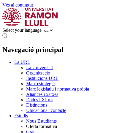
Vés al contingut
Select your language
Navegació principal
La URL
La Universitat
Organització
Institucions URL
Marc estratègic
Marc legislatiu i normativa pròpia
Aliances i xarxes
Dades i Xifres
Distincions
Ubicacions i contacte
Estudis
Nous Estudiants
Oferta formativa
Graus