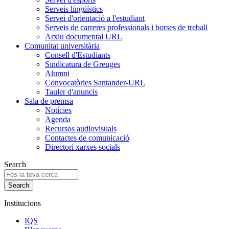
Serveis lingüístics
Servei d'orientació a l'estudiant
Serveis de carreres professionals i borses de treball
Arxiu documental URL
Comunitat universitària
Consell d'Estudiants
Sindicatura de Greuges
Alumni
Convocatòries Santander-URL
Tauler d'anuncis
Sala de premsa
Notícies
Agenda
Recursos audiovisuals
Contactes de comunicació
Directori xarxes socials
Search
Institucions
IQS