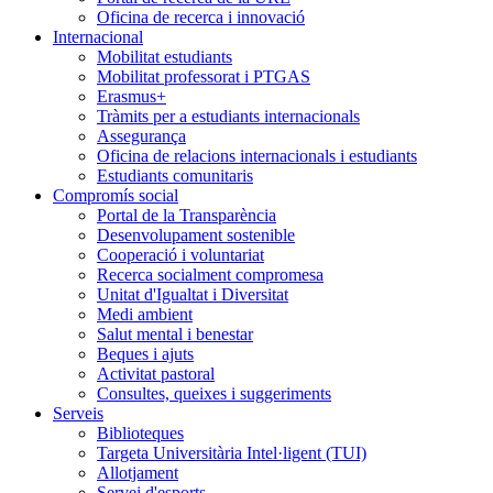
Oficina de recerca i innovació
Internacional
Mobilitat estudiants
Mobilitat professorat i PTGAS
Erasmus+
Tràmits per a estudiants internacionals
Assegurança
Oficina de relacions internacionals i estudiants
Estudiants comunitaris
Compromís social
Portal de la Transparència
Desenvolupament sostenible
Cooperació i voluntariat
Recerca socialment compromesa
Unitat d'Igualtat i Diversitat
Medi ambient
Salut mental i benestar
Beques i ajuts
Activitat pastoral
Consultes, queixes i suggeriments
Serveis
Biblioteques
Targeta Universitària Intel·ligent (TUI)
Allotjament
Servei d'esports