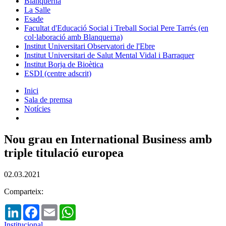
Blanquerna
La Salle
Esade
Facultat d'Educació Social i Treball Social Pere Tarrés (en
col·laboració amb Blanquerna)
Institut Universitari Observatori de l'Ebre
Institut Universitari de Salut Mental Vidal i Barraquer
Institut Borja de Bioètica
ESDI (centre adscrit)
Inici
Sala de premsa
Notícies
Nou grau en International Business amb
triple titulació europea
02.03.2021
Comparteix:
LinkedIn
Facebook
Email
WhatsApp
Institucional