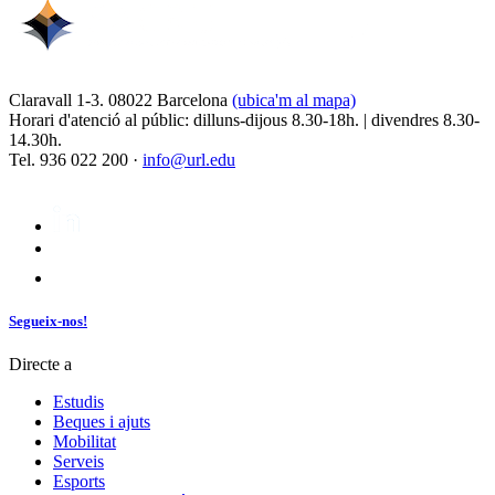
Claravall 1-3. 08022 Barcelona
(ubica'm al mapa)
Horari d'atenció al públic: dilluns-dijous 8.30-18h. | divendres 8.30-
14.30h.
Tel. 936 022 200 ·
info@url.edu
Segueix-nos!
Directe a
Estudis
Beques i ajuts
Mobilitat
Serveis
Esports