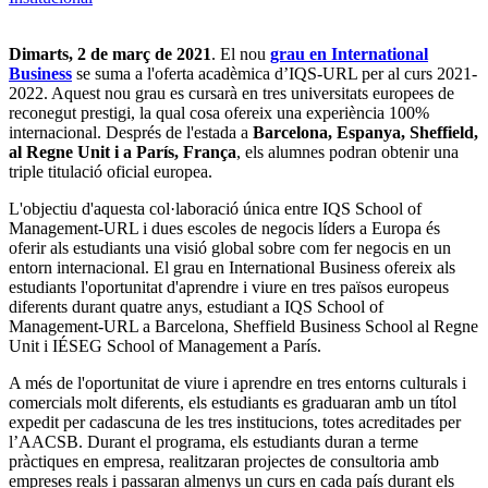
Dimarts, 2 de març de 2021
. El nou
grau en International
Business
se suma a l'oferta acadèmica d’IQS-URL per al curs 2021-
2022. Aquest nou grau es cursarà en tres universitats europees de
reconegut prestigi, la qual cosa ofereix una experiència 100%
internacional. Després de l'estada a
Barcelona, Espanya, Sheffield,
al Regne Unit i a París, França
, els alumnes podran obtenir una
triple titulació oficial europea.
L'objectiu d'aquesta col·laboració única entre IQS School of
Management-URL i dues escoles de negocis líders a Europa és
oferir als estudiants una visió global sobre com fer negocis en un
entorn internacional. El grau en International Business ofereix als
estudiants l'oportunitat d'aprendre i viure en tres països europeus
diferents durant quatre anys, estudiant a IQS School of
Management-URL a Barcelona, Sheffield Business School al Regne
Unit i IÉSEG School of Management a París.
A més de l'oportunitat de viure i aprendre en tres entorns culturals i
comercials molt diferents, els estudiants es graduaran amb un títol
expedit per cadascuna de les tres institucions, totes acreditades per
l’AACSB. Durant el programa, els estudiants duran a terme
pràctiques en empresa, realitzaran projectes de consultoria amb
empreses reals i passaran almenys un curs en cada país durant els