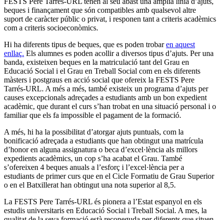
FESTS Pere Tarrés-URL tenen al seu abast una amplia línia d’ajuts,
beques i finançament que són compatibles amb qualsevol altre
suport de caràcter públic o privat, i responen tant a criteris acadèmics
com a criteris socioeconòmics.
Hi ha diferents tipus de beques, que es poden trobar
en aquest
enllaç.
Els alumnes es poden acollir a diversos tipus d’ajuts. Per una
banda, existeixen beques en la matriculació tant del Grau en
Educació Social i el Grau en Treball Social com en els diferents
màsters i postgraus en acció social que ofereix la FESTS Pere
Tarrés-URL. A més a més, també existeix un programa d’ajuts per
causes excepcionals adreçades a estudiants amb un bon expedient
acadèmic, que durant el curs s’han trobat en una situació personal i o
familiar que els fa impossible el pagament de la formació.
A més, hi ha la possibilitat d’atorgar ajuts puntuals, com la
bonificació adreçada a estudiants que han obtingut una matrícula
d’honor en alguna assignatura o beca d’excel·lència als millors
expedients acadèmics, un cop s’ha acabat el Grau. També
s’ofereixen 4 beques anuals a l’esforç i l’excel·lència per a
estudiants de primer curs que en el Cicle Formatiu de Grau Superior
o en el Batxillerat han obtingut una nota superior al 8,5.
La FESTS Pere Tarrés-URL és pionera a l’Estat espanyol en els
estudis universitaris en Educació Social i Treball Social. A mes, la
qualitat de la seva formació està reconeguda per diferents que situen