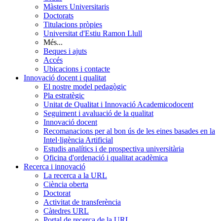
Màsters Universitaris
Doctorats
Titulacions pròpies
Universitat d'Estiu Ramon Llull
Més...
Beques i ajuts
Accés
Ubicacions i contacte
Innovació docent i qualitat
El nostre model pedagògic
Pla estratègic
Unitat de Qualitat i Innovació Academicodocent
Seguiment i avaluació de la qualitat
Innovació docent
Recomanacions per al bon ús de les eines basades en la
Intel·ligència Artificial
Estudis analítics i de prospectiva universitària
Oficina d'ordenació i qualitat acadèmica
Recerca i innovació
La recerca a la URL
Ciència oberta
Doctorat
Activitat de transferència
Càtedres URL
Portal de recerca de la URL