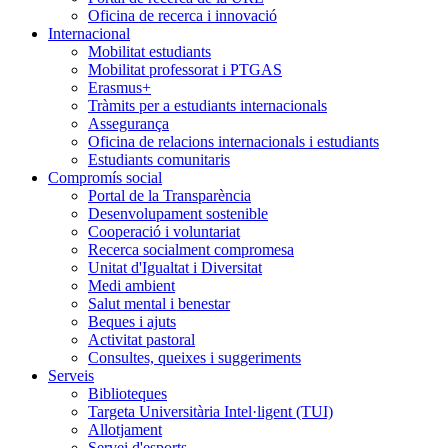
Oficina de recerca i innovació
Internacional
Mobilitat estudiants
Mobilitat professorat i PTGAS
Erasmus+
Tràmits per a estudiants internacionals
Assegurança
Oficina de relacions internacionals i estudiants
Estudiants comunitaris
Compromís social
Portal de la Transparència
Desenvolupament sostenible
Cooperació i voluntariat
Recerca socialment compromesa
Unitat d'Igualtat i Diversitat
Medi ambient
Salut mental i benestar
Beques i ajuts
Activitat pastoral
Consultes, queixes i suggeriments
Serveis
Biblioteques
Targeta Universitària Intel·ligent (TUI)
Allotjament
Servei d'esports