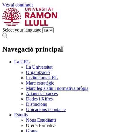
Vés al contingut
Select your language
Navegació principal
La URL
La Universitat
Organització
Institucions URL
Marc estratègic
Marc legislatiu i normativa pròpia
Aliances i xarxes
Dades i Xifres
Distincions
Ubicacions i contacte
Estudis
Nous Estudiants
Oferta formativa
Graus