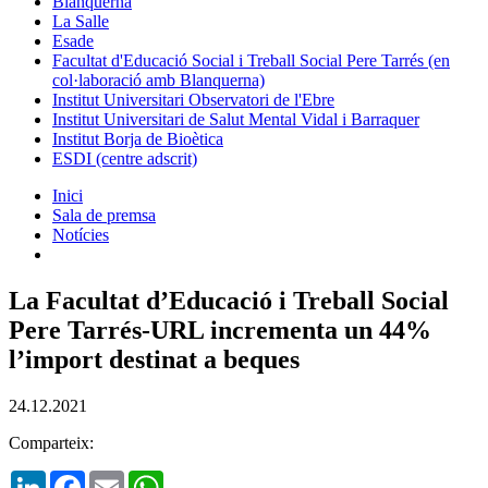
Blanquerna
La Salle
Esade
Facultat d'Educació Social i Treball Social Pere Tarrés (en
col·laboració amb Blanquerna)
Institut Universitari Observatori de l'Ebre
Institut Universitari de Salut Mental Vidal i Barraquer
Institut Borja de Bioètica
ESDI (centre adscrit)
Inici
Sala de premsa
Notícies
La Facultat d’Educació i Treball Social
Pere Tarrés-URL incrementa un 44%
l’import destinat a beques
24.12.2021
Comparteix:
LinkedIn
Facebook
Email
WhatsApp