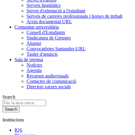
Serveis lingüístics
Servei d'orientació a l'estudiant
Serveis de carreres professionals i borses de treball
Arxiu documental URL
Comunitat universitària
Consell d'Estudiants
Sindicatura de Greuges
Alumni
Convocatòries Santander-URL
Tauler d'anuncis
Sala de premsa
Notícies
Agenda
Recursos audiovisuals
Contactes de comunicació
Directori xarxes socials
Search
Institucions
IQS