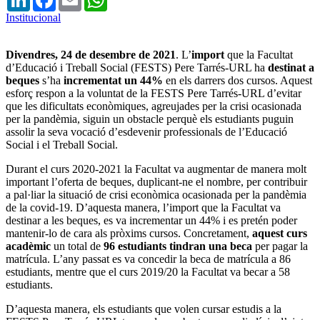
Institucional
Divendres, 24 de desembre de 2021
. L’
import
que la Facultat
d’Educació i Treball Social (FESTS) Pere Tarrés-URL ha
destinat a
beques
s’ha
incrementat un 44%
en els darrers dos cursos. Aquest
esforç respon a la voluntat de la FESTS Pere Tarrés-URL d’evitar
que les dificultats econòmiques, agreujades per la crisi ocasionada
per la pandèmia, siguin un obstacle perquè els estudiants puguin
assolir la seva vocació d’esdevenir professionals de l’Educació
Social i el Treball Social.
Durant el curs 2020-2021 la Facultat va augmentar de manera molt
important l’oferta de beques, duplicant-ne el nombre, per contribuir
a pal·liar la situació de crisi econòmica ocasionada per la pandèmia
de la covid-19. D’aquesta manera, l’import que la Facultat va
destinar a les beques, es va incrementar un 44% i es pretén poder
mantenir-lo de cara als pròxims cursos. Concretament,
aquest curs
acadèmic
un total de
96 estudiants tindran una beca
per pagar la
matrícula. L’any passat es va concedir la beca de matrícula a 86
estudiants, mentre que el curs 2019/20 la Facultat va becar a 58
estudiants.
D’aquesta manera, els estudiants que volen cursar estudis a la