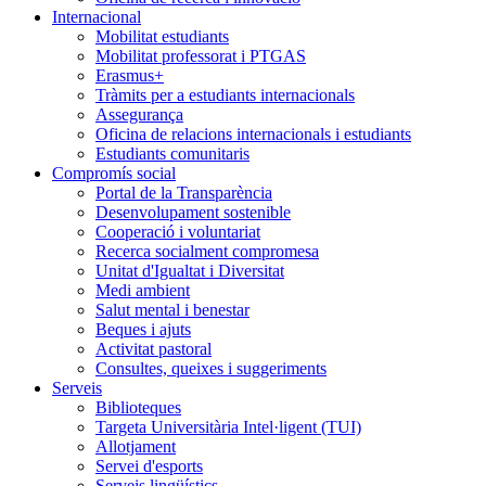
Internacional
Mobilitat estudiants
Mobilitat professorat i PTGAS
Erasmus+
Tràmits per a estudiants internacionals
Assegurança
Oficina de relacions internacionals i estudiants
Estudiants comunitaris
Compromís social
Portal de la Transparència
Desenvolupament sostenible
Cooperació i voluntariat
Recerca socialment compromesa
Unitat d'Igualtat i Diversitat
Medi ambient
Salut mental i benestar
Beques i ajuts
Activitat pastoral
Consultes, queixes i suggeriments
Serveis
Biblioteques
Targeta Universitària Intel·ligent (TUI)
Allotjament
Servei d'esports
Serveis lingüístics