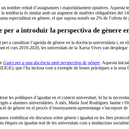
un nombre reduït d’assignatures i majoritàriament optatives. Aquesta tend
la tendència és similar amb un augment de matèries obligatòries del 14%
ograma especialitzat en gènere, el que suposa només un 2% de l’oferta de
 per a introduir la perspectiva de gènere en
 per a canalitzar l’agenda de gènere en la docència universitària i, en e
rant el curs 2019-2020, les universitats de la Xarxa Vives van desplega
de
Guies per a una docència amb perspectiva de gènere
. Aquesta inicia
e (EIGE), que l’ha inclosa com a exemple de bones pràctiques a la seua 
rar les polítiques d’igualtat en el context universitari, hi ha la necessi
rigits a alumnes universitàries. A més, María José Rodríguez Jaume i Di
ització de gènere en el procés d’ensenyament-aprenentatge s’incorpore de
n visibilitzar els discursos sobre gènere i igualtat en les fites protocol
ns ètiques en igualtat real de les universitats com a institucions social