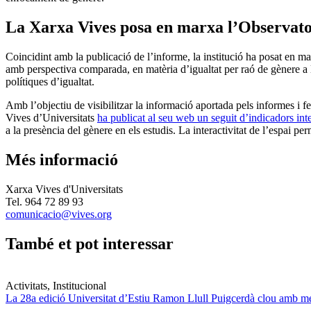
La Xarxa Vives posa en marxa l’Observato
Coincidint amb la publicació de l’informe, la institució ha posat en ma
amb perspectiva comparada, en matèria d’igualtat per raó de gènere a le
polítiques d’igualtat.
Amb l’objectiu de visibilitzar la informació aportada pels informes i fe
Vives d’Universitats
ha publicat al seu web un seguit d’indicadors inte
a la presència del gènere en els estudis. La interactivitat de l’espai p
Més informació
Xarxa Vives d'Universitats
Tel. 964 72 89 93
comunicacio@vives.org
També et pot interessar
Activitats, Institucional
La 28a edició Universitat d’Estiu Ramon Llull Puigcerdà clou amb mé