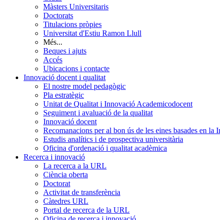
Màsters Universitaris
Doctorats
Titulacions pròpies
Universitat d'Estiu Ramon Llull
Més...
Beques i ajuts
Accés
Ubicacions i contacte
Innovació docent i qualitat
El nostre model pedagògic
Pla estratègic
Unitat de Qualitat i Innovació Academicodocent
Seguiment i avaluació de la qualitat
Innovació docent
Recomanacions per al bon ús de les eines basades en la Int
Estudis analítics i de prospectiva universitària
Oficina d'ordenació i qualitat acadèmica
Recerca i innovació
La recerca a la URL
Ciència oberta
Doctorat
Activitat de transferència
Càtedres URL
Portal de recerca de la URL
Oficina de recerca i innovació