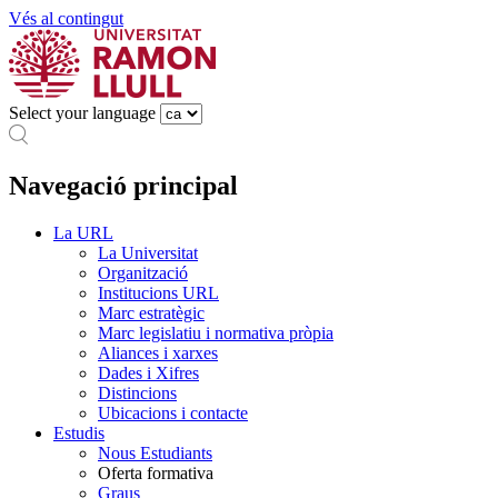
Vés al contingut
Select your language
Navegació principal
La URL
La Universitat
Organització
Institucions URL
Marc estratègic
Marc legislatiu i normativa pròpia
Aliances i xarxes
Dades i Xifres
Distincions
Ubicacions i contacte
Estudis
Nous Estudiants
Oferta formativa
Graus