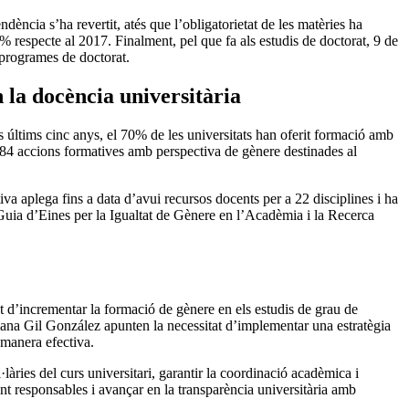
ència s’ha revertit, atés que l’obligatorietat de les matèries ha
 respecte al 2017. Finalment, pel que fa als estudis de doctorat, 9 de
 programes de doctorat.
 la docència universitària
ls últims cinc anys, el 70% de les universitats han oferit formació amb
r 84 accions formatives amb perspectiva de gènere destinades al
tiva aplega fins a data d’avui recursos docents per a 22 disciplines i ha
Guia d’Eines per la Igualtat de Gènere en l’Acadèmia i la Recerca
tat d’incrementar la formació de gènere en els estudis de grau de
ana Gil González apunten la necessitat d’implementar una estratègia
 manera efectiva.
·làries del curs universitari, garantir la coordinació acadèmica i
ment responsables i avançar en la transparència universitària amb