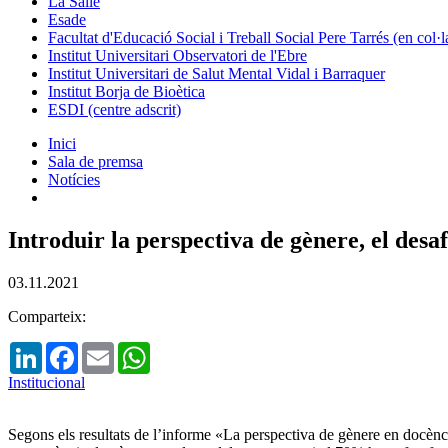
La Salle
Esade
Facultat d'Educació Social i Treball Social Pere Tarrés (en col
Institut Universitari Observatori de l'Ebre
Institut Universitari de Salut Mental Vidal i Barraquer
Institut Borja de Bioètica
ESDI (centre adscrit)
Inici
Sala de premsa
Notícies
Introduir la perspectiva de gènere, el des
03.11.2021
Comparteix:
LinkedIn
Facebook
Email
WhatsApp
Institucional
Segons els resultats de l’informe «La perspectiva de gènere en docència