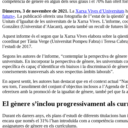
competència de gènere en algun dels seus graus i el 70% han ofert for
Dimecres, 3 de novembre de 2021.
La
Xarxa Vives d’Universitats
ha
futurs»
. La publicació ofereix una fotografia de l’’estat de la qüestió’ 
Unitats d’Igualtat de les universitats de la Xarxa Vives. L’informe, c
González (Universitat d’Alacant), aporta també un recull de futures línie
Aquest informe és el segon que la Xarxa Vives elabora sobre la qüestió
coordinat per Tània Verge (Universitat Pompeu Fabra) i Teresa Cabruja 
l’estudi de 2017.
Segons les autores de l’informe, “contemplar la perspectiva de gènere 
universitats. En incorporar la perspectiva de gènere, les universitats 
específica és capaç d’identificar els biaixos i la discriminació de gèn
coneixements transversals als seus respectius àmbits laborals”.
En aquest sentit, les autores han destacat que en el context actual “Na
seu torn, l’assoliment del conjunt d’objectius inclosos a l’Agenda de
ofereixen amb la promoció de la igualtat de gènere, també pel que fa a 
El gènere s’inclou progressivament als cu
Durant els darrers anys, els plans d’estudi de diferents titulacions ha
encara que només el 31% l’han introduïda com a competència comuna a 
assignatures de gènere en els currículums.