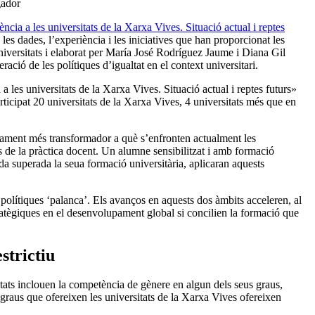
gador
cia a les universitats de la Xarxa Vives. Situació actual i reptes
 les dades, l’experiència i les iniciatives que han proporcionat les
niversitats i elaborat per María José Rodríguez Jaume i Diana Gil
ració de les polítiques d’igualtat en el context universitari.
les universitats de la Xarxa Vives. Situació actual i reptes futurs»
ticipat 20 universitats de la Xarxa Vives, 4 universitats més que en
afiament més transformador a què s’enfronten actualment les
és de la pràctica docent. Un alumne sensibilitzat i amb formació
da superada la seua formació universitària, aplicaran aquests
 polítiques ‘palanca’. Els avanços en aquests dos àmbits acceleren, al
ratègiques en el desenvolupament global si concilien la formació que
strictiu
sitats inclouen la competència de gènere en algun dels seus graus,
raus que ofereixen les universitats de la Xarxa Vives ofereixen