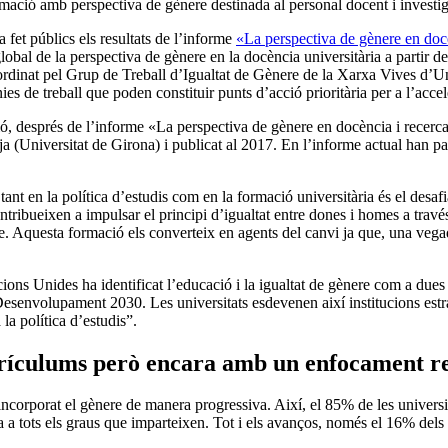
mació amb perspectiva de gènere destinada al personal docent i investi
 fet públics els resultats de l’informe
«La perspectiva de gènere en docèn
global de la perspectiva de gènere en la docència universitària a partir de
oordinat pel Grup de Treball d’Igualtat de Gènere de la Xarxa Vives d’U
s de treball que poden constituir punts d’acció prioritària per a l’accele
, després de l’informe «La perspectiva de gènere en docència i recerca a 
(Universitat de Girona) i publicat al 2017. En l’informe actual han par
tant en la política d’estudis com en la formació universitària és el des
contribueixen a impulsar el principi d’igualtat entre dones i homes a trav
ere. Aquesta formació els converteix en agents del canvi ja que, una vega
cions Unides ha identificat l’educació i la igualtat de gènere com a dues
 Desenvolupament 2030. Les universitats esdevenen així institucions est
la política d’estudis”.
rrículums però encara amb un enfocament re
n incorporat el gènere de manera progressiva. Així, el 85% de les univer
tots els graus que imparteixen. Tot i els avanços, només el 16% dels g