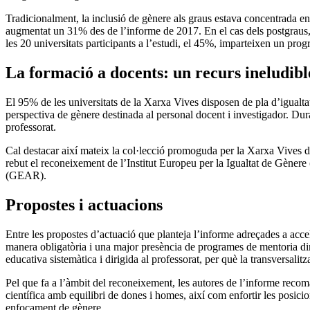
Tradicionalment, la inclusió de gènere als graus estava concentrada en 
augmentat un 31% des de l’informe de 2017. En el cas dels postgraus, 
les 20 universitats participants a l’estudi, el 45%, imparteixen un pr
La formació a docents: un recurs ineludible
El 95% de les universitats de la Xarxa Vives disposen de pla d’igualtat
perspectiva de gènere destinada al personal docent i investigador. Du
professorat.
Cal destacar així mateix la col·lecció promoguda per la Xarxa Vives 
rebut el reconeixement de l’Institut Europeu per la Igualtat de Gèner
(GEAR).
Propostes i actuacions
Entre les propostes d’actuació que planteja l’informe adreçades a accele
manera obligatòria i una major presència de programes de mentoria di
educativa sistemàtica i dirigida al professorat, per què la transversal
Pel que fa a l’àmbit del reconeixement, les autores de l’informe recomane
científica amb equilibri de dones i homes, així com enfortir les posicio
enfocament de gènere.