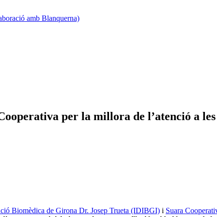
·laboració amb Blanquerna)
operativa per la millora de l’atenció a les
igació Biomèdica de Girona Dr. Josep Trueta (IDIBGI)
i
Suara Cooperati