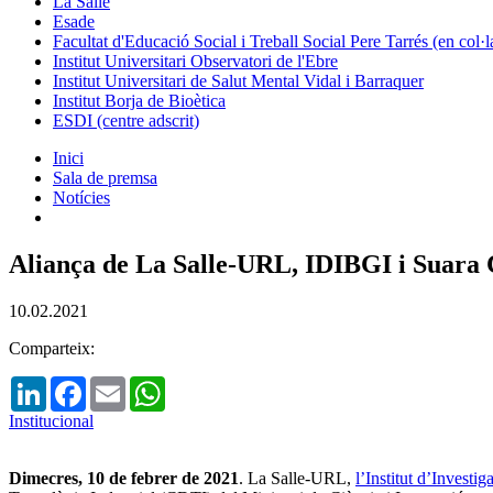
La Salle
Esade
Facultat d'Educació Social i Treball Social Pere Tarrés (en col
Institut Universitari Observatori de l'Ebre
Institut Universitari de Salut Mental Vidal i Barraquer
Institut Borja de Bioètica
ESDI (centre adscrit)
Inici
Sala de premsa
Notícies
Aliança de La Salle-URL, IDIBGI i Suara Co
10.02.2021
Comparteix:
LinkedIn
Facebook
Email
WhatsApp
Institucional
Dimecres, 10 de febrer de 2021
. La Salle-URL,
l’Institut d’Invest