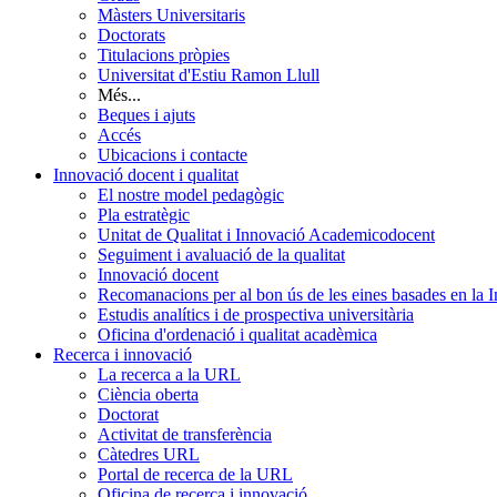
Màsters Universitaris
Doctorats
Titulacions pròpies
Universitat d'Estiu Ramon Llull
Més...
Beques i ajuts
Accés
Ubicacions i contacte
Innovació docent i qualitat
El nostre model pedagògic
Pla estratègic
Unitat de Qualitat i Innovació Academicodocent
Seguiment i avaluació de la qualitat
Innovació docent
Recomanacions per al bon ús de les eines basades en la Int
Estudis analítics i de prospectiva universitària
Oficina d'ordenació i qualitat acadèmica
Recerca i innovació
La recerca a la URL
Ciència oberta
Doctorat
Activitat de transferència
Càtedres URL
Portal de recerca de la URL
Oficina de recerca i innovació