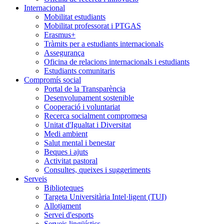
Internacional
Mobilitat estudiants
Mobilitat professorat i PTGAS
Erasmus+
Tràmits per a estudiants internacionals
Assegurança
Oficina de relacions internacionals i estudiants
Estudiants comunitaris
Compromís social
Portal de la Transparència
Desenvolupament sostenible
Cooperació i voluntariat
Recerca socialment compromesa
Unitat d'Igualtat i Diversitat
Medi ambient
Salut mental i benestar
Beques i ajuts
Activitat pastoral
Consultes, queixes i suggeriments
Serveis
Biblioteques
Targeta Universitària Intel·ligent (TUI)
Allotjament
Servei d'esports
Serveis lingüístics