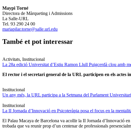
Maypi Torné
Directora de Màrqueting i Admissions
La Salle-URL
Tel. 93 290 24 00
mariapilar.torne@salle.url.edu
També et pot interessar
Activitats, Institucional
La 28a edició Universitat d’Estiu Ramon Llull Puigcerdà clou amb mé
El rector i el secretari general de la URL participen en els actes in
Institucional
Un any més, la URL participa a la Setmana del Parlament Universitari 
Institucional
La II Jornada d’Innovació en Psicoteràpia posa el focus en la mentali
El Palau Macaya de Barcelona va acollir la II Jornada d’Innovació en
trobada que va reunir prop d’un centenar de professionals presencia