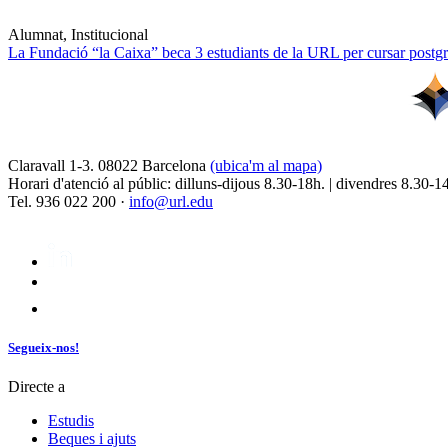
Alumnat, Institucional
La Fundació “la Caixa” beca 3 estudiants de la URL per cursar postgra
Claravall 1-3. 08022 Barcelona
(ubica'm al mapa)
Horari d'atenció al públic: dilluns-dijous 8.30-18h. | divendres 8.30-1
Tel. 936 022 200 ·
info@url.edu
Segueix-nos!
Directe a
Estudis
Beques i ajuts