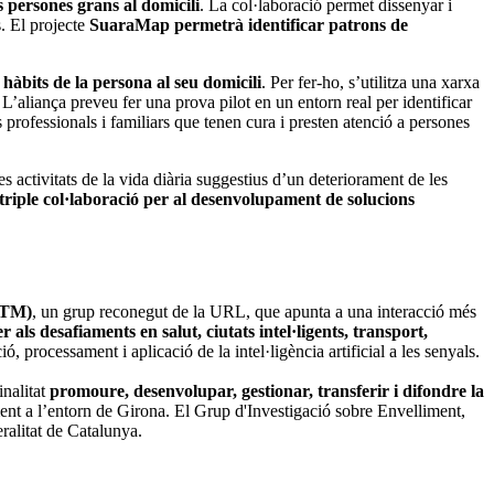
es persones grans al domicili
. La col·laboració permet dissenyar i
s. El projecte
SuaraMap permetrà identificar patrons de
 hàbits de la persona al seu domicili
. Per fer-ho, s’utilitza una xarxa
L’aliança preveu fer una prova pilot en un entorn real per identificar
 professionals i familiars que tenen cura i presten atenció a persones
s activitats de la vida diària suggestius d’un deteriorament de les
triple col·laboració per al desenvolupament de solucions
GTM)
, un grup reconegut de la URL, que apunta a una interacció més
als desafiaments en salut, ciutats intel·ligents, transport,
 processament i aplicació de la intel·ligència artificial a les senyals.
inalitat
promoure, desenvolupar, gestionar, transferir i difondre la
alment a l’entorn de Girona. El Grup d'Investigació sobre Envelliment,
ralitat de Catalunya.