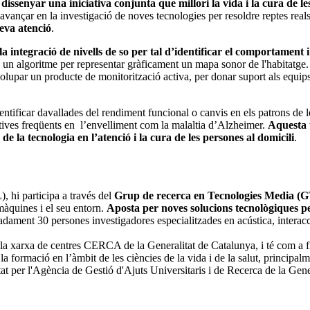
r
dissenyar una iniciativa conjunta que millori la vida i la cura de l
a avançar en la investigació de noves tecnologies per resoldre reptes real
seva atenció
.
a integració de nivells de so per tal d’identificar el comportament i
 un algoritme per representar gràficament un mapa sonor de l'habitatge. 
volupar un producte de monitorització activa, per donar suport als equips
entificar davallades del rendiment funcional o canvis en els patrons de le
atives freqüents en l’envelliment com la malaltia d’Alzheimer.
Aquesta 
e la tecnologia en l’atenció i la cura de les persones al domicili
.
 hi participa a través del
Grup de recerca en Tecnologies Media (
màquines i el seu entorn.
Aposta per noves solucions tecnològiques per 
dament 30 persones investigadores especialitzades en acústica, interacció,
la xarxa de centres CERCA de la Generalitat de Catalunya, i té com a f
i la formació en l’àmbit de les ciències de la vida i de la salut, princip
at per l'Agència de Gestió d'Ajuts Universitaris i de Recerca de la Gene