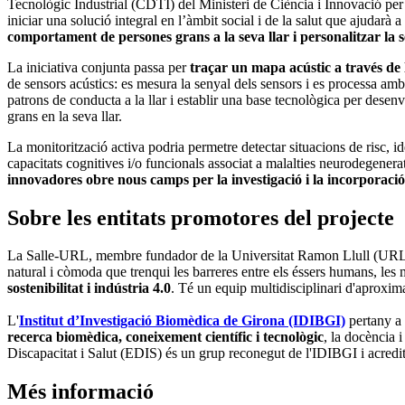
Tecnològic Industrial (CDTI) del Ministeri de Ciència i Innovació pe
iniciar una solució integral en l’àmbit social i de la salut que ajudarà 
comportament de persones grans a la seva llar i personalitzar la 
La iniciativa conjunta passa per
traçar un mapa acústic a través de l
de sensors acústics: es mesura la senyal dels sensors i es processa amb
patrons de conducta a la llar i establir una base tecnològica per desen
grans en la seva llar.
La monitorització activa podria permetre detectar situacions de risc, id
capacitats cognitives i/o funcionals associat a malalties neurodegener
innovadores obre nous camps per la investigació i la incorporació d
Sobre les entitats promotores del projecte
La Salle-URL, membre fundador de la Universitat Ramon Llull (URL),
natural i còmoda que trenqui les barreres entre els éssers humans, les 
sostenibilitat i indústria 4.0
. Té un equip multidisciplinari d'aproxima
L'
Institut d’Investigació Biomèdica de Girona (IDIBGI)
pertany a 
recerca biomèdica, coneixement científic i tecnològic
, la docència 
Discapacitat i Salut (EDIS) és un grup reconegut de l'IDIBGI i acredit
Més informació