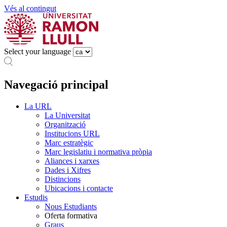
Vés al contingut
Select your language
Navegació principal
La URL
La Universitat
Organització
Institucions URL
Marc estratègic
Marc legislatiu i normativa pròpia
Aliances i xarxes
Dades i Xifres
Distincions
Ubicacions i contacte
Estudis
Nous Estudiants
Oferta formativa
Graus