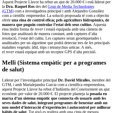
Aquest Projecte Llavor ha rebut un ajut de 20.000 € i està liderat per
la
Dra. Raquel Ros
des del
Grup de Media Technologies
(GTM)
com a investigadora principal i amb Alejandro González
com a científic emprenedor. La solució proposada té com a objectiu
oferir
una eina de control eficaç pels agricultors hidropònics, de
manera que puguin controlar l’estat dels seus cultius
. Aquesta
eina tindrà forma de
rover
i estarà equipada amb una càmera de
fotos que analitzarà de manera constant, amb captures d’alta
resolució, l’estat del cultiu. Les captures seran geoetiquetades i
analitzades per un algoritme que podrà detectar tres de les principals
malalties vegetals: àfid, trips i tetranychus urticae. A més,
el
rover
estarà equipat amb un receptor GPS d’alta precisió.
Melli (Sistema empàtic per a programes
de salut)
Liderat per l’investigador principal
Dr. David Miralles
, membre del
GTM, i amb Marialejandra Garcia com a científica emprenedora,
aquest Projecte Llavor ha rebut d’Indústria del Coneixement un ajut
econòmic per valor de 20.000 €. El projecte planteja la
posada en
marxa d’un sistema empàtic que connecta els usuaris amb les
seves dades de salut, integrant programes de benestar amb un
nou model d’interacció d’experiències i autocontrol per millorar
hàbits de salut
. Tot això es realitza amb una cinta de mesura