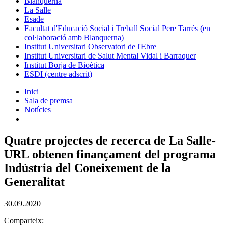
Blanquerna
La Salle
Esade
Facultat d'Educació Social i Treball Social Pere Tarrés (en
col·laboració amb Blanquerna)
Institut Universitari Observatori de l'Ebre
Institut Universitari de Salut Mental Vidal i Barraquer
Institut Borja de Bioètica
ESDI (centre adscrit)
Inici
Sala de premsa
Notícies
Quatre projectes de recerca de La Salle-
URL obtenen finançament del programa
Indústria del Coneixement de la
Generalitat
30.09.2020
Comparteix: