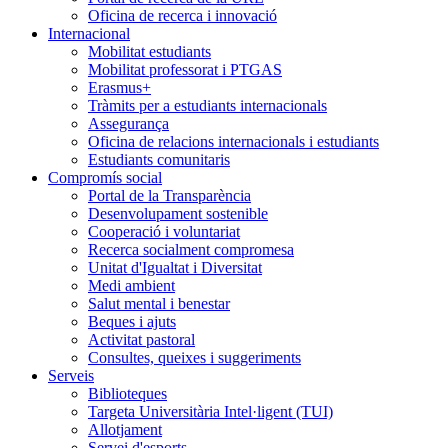
Oficina de recerca i innovació
Internacional
Mobilitat estudiants
Mobilitat professorat i PTGAS
Erasmus+
Tràmits per a estudiants internacionals
Assegurança
Oficina de relacions internacionals i estudiants
Estudiants comunitaris
Compromís social
Portal de la Transparència
Desenvolupament sostenible
Cooperació i voluntariat
Recerca socialment compromesa
Unitat d'Igualtat i Diversitat
Medi ambient
Salut mental i benestar
Beques i ajuts
Activitat pastoral
Consultes, queixes i suggeriments
Serveis
Biblioteques
Targeta Universitària Intel·ligent (TUI)
Allotjament
Servei d'esports