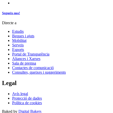
Segueix-nos!
Directe a
Estudis
Beques i ajuts
Mobilitat
Serveis
Esports
Portal de Transparència
Aliances i Xarxes
Sala de premsa
Contactes de comunicació
Consultes, queixes i suggeriments
Legal
Avís legal
Protecció de dades
Política de cookies
Baked by
Digital Bakers