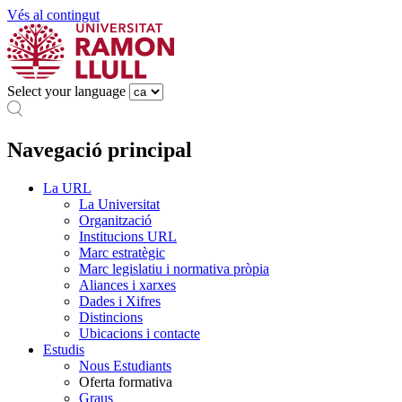
Vés al contingut
Select your language
Navegació principal
La URL
La Universitat
Organització
Institucions URL
Marc estratègic
Marc legislatiu i normativa pròpia
Aliances i xarxes
Dades i Xifres
Distincions
Ubicacions i contacte
Estudis
Nous Estudiants
Oferta formativa
Graus