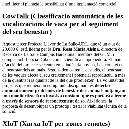
intel·ligent i planteja la possibilitat d’una implantació comercial.
CowTalk (Classificació automàtica de les
vocalitzacions de vaca per al seguiment
del seu benestar)
Aquest tercer Projecte Llavor de La Salle-URL, que té un ajut de
20.000 €, està liderat per la
Dra. Rosa Maria Alsina
, directora de
Recerca de La Salle Campus Barcelona i membre del GTM, i
compta amb Leticia Duboc com a científica emprenedora. El marc
d’acció del projecte se centra en la indústria bovina, i en concret en
el benestar dels animals. Segons demostren els estudis, el benestar
de les vaques afecta el seu creixement i potencial reproductiu, a més
de la quantitat i la qualitat de la llet que produeixen. La voluntat del
projecte, que reuneix un equip multidisciplinari, és
detectar
automàticament problemes de benestar dels animals mitjançant
una monitorització no invasiva constant, que es portarà a terme
a través de sensors de reconeixement de so
. Així doncs, la
proposta és desenvolupar un prototip i testar la viabilitat tècnica de la
solució.
XIoT (Xarxa IoT per zones remotes)