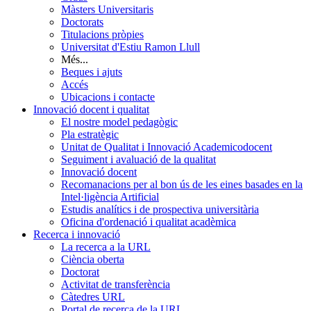
Màsters Universitaris
Doctorats
Titulacions pròpies
Universitat d'Estiu Ramon Llull
Més...
Beques i ajuts
Accés
Ubicacions i contacte
Innovació docent i qualitat
El nostre model pedagògic
Pla estratègic
Unitat de Qualitat i Innovació Academicodocent
Seguiment i avaluació de la qualitat
Innovació docent
Recomanacions per al bon ús de les eines basades en la
Intel·ligència Artificial
Estudis analítics i de prospectiva universitària
Oficina d'ordenació i qualitat acadèmica
Recerca i innovació
La recerca a la URL
Ciència oberta
Doctorat
Activitat de transferència
Càtedres URL
Portal de recerca de la URL