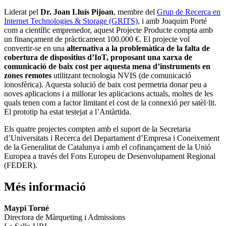
Liderat pel
Dr. Joan Lluís Pijoan
, membre del
Grup de Recerca en
Internet Technologies & Storage (GRITS)
, i amb Joaquim Porté
com a científic emprenedor, aquest Projecte Producte compta amb
un finançament de pràcticament 100.000 €. El projecte vol
convertir-se en una
alternativa a la problemàtica de la falta de
cobertura de dispositius d’IoT, proposant una xarxa de
comunicació de baix cost per aquesta mena d’instruments en
zones remotes
utilitzant tecnologia NVIS (de comunicació
ionosfèrica). Aquesta solució de baix cost permetria donar peu a
noves aplicacions i a millorar les aplicacions actuals, moltes de les
quals tenen com a factor limitant el cost de la connexió per satèl·lit.
El prototip ha estat testejat a l’Antàrtida.
Els quatre projectes compten amb el suport de la Secretaria
d’Universitats i Recerca del Departament d’Empresa i Coneixement
de la Generalitat de Catalunya i amb el cofinançament de la Unió
Europea a través del Fons Europeu de Desenvolupament Regional
(FEDER).
Més informació
Maypi Torné
Directora de Màrqueting i Admissions