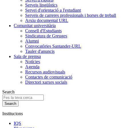
Serveis lingüístics
Servei d'orientació a l'estudiant
Serveis de carreres professionals i borses de treball
Arxiu documental URL
Comunitat universitària
Consell d'Estudiants
Sindicatura de Greuges
Alumni
Convocatòries Santander-URL
Tauler d'anuncis
Sala de premsa
Notícies
Agenda
Recursos audiovisuals
Contactes de comunicació
Directori xarxes socials
Search
Institucions
IQS