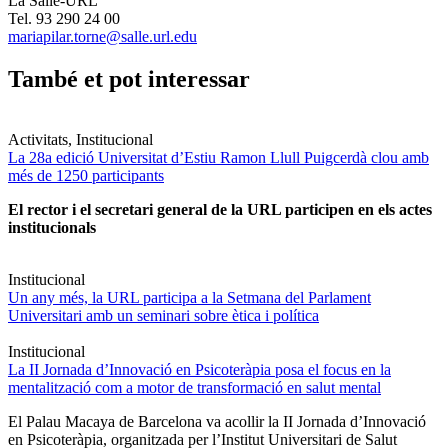
La Salle-URL
Tel. 93 290 24 00
mariapilar.torne@salle.url.edu
També et pot interessar
Activitats, Institucional
La 28a edició Universitat d’Estiu Ramon Llull Puigcerdà clou amb
més de 1250 participants
El rector i el secretari general de la URL participen en els actes
institucionals
Institucional
Un any més, la URL participa a la Setmana del Parlament
Universitari amb un seminari sobre ètica i política
Institucional
La II Jornada d’Innovació en Psicoteràpia posa el focus en la
mentalització com a motor de transformació en salut mental
El Palau Macaya de Barcelona va acollir la II Jornada d’Innovació
en Psicoteràpia, organitzada per l’Institut Universitari de Salut