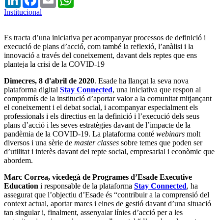
Institucional
Es tracta d’una iniciativa per acompanyar processos de definició i
execució de plans d’acció, com també la reflexió, l’anàlisi i la
innovació a través del coneixement, davant dels reptes que ens
planteja la crisi de la COVID-19
Dimecres, 8 d'abril de 2020
. Esade ha llançat la seva nova
plataforma digital
Stay Connected
, una iniciativa que respon al
compromís de la institució d’aportar valor a la comunitat mitjançant
el coneixement i el debat social, i acompanyar especialment els
professionals i els directius en la definició i l’execució dels seus
plans d’acció i les seves estratègies davant de l’impacte de la
pandèmia de la COVID-19. La plataforma conté
webinars
molt
diversos i una sèrie de
master classes
sobre temes que poden ser
d’utilitat i interès davant del repte social, empresarial i econòmic que
abordem.
Marc Correa, vicedegà de Programes d’Esade Executive
Education
i responsable de la plataforma
Stay Connected
, ha
assegurat que l’objectiu d’Esade és “contribuir a la comprensió del
context actual, aportar marcs i eines de gestió davant d’una situació
tan singular i, finalment, assenyalar línies d’acció per a les