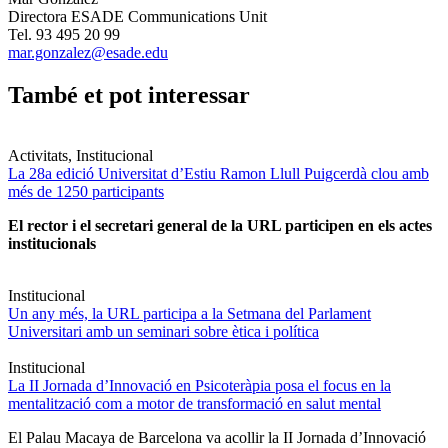
Directora ESADE Communications Unit
Tel. 93 495 20 99
mar.gonzalez@esade.edu
També et pot interessar
Activitats, Institucional
La 28a edició Universitat d’Estiu Ramon Llull Puigcerdà clou amb
més de 1250 participants
El rector i el secretari general de la URL participen en els actes
institucionals
Institucional
Un any més, la URL participa a la Setmana del Parlament
Universitari amb un seminari sobre ètica i política
Institucional
La II Jornada d’Innovació en Psicoteràpia posa el focus en la
mentalització com a motor de transformació en salut mental
El Palau Macaya de Barcelona va acollir la II Jornada d’Innovació