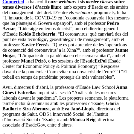
Connected
ja ha acollit
onze
webinars
i sis
master classes
sobre
temes diversos i d’accés lliure
, amb experts d’Esade en els àmbits
del management i del dret. D’entre els
webinars
programats, hi ha
“L’impacte de la COVID-19 en l’economia espanyola i les mesures
que ha plantejat el Govern espanyol”, amb el professor
Pedro
Aznar
; “Lideratge en temps de crisi”, amb el director general
d’Esade
Koldo Echebarria
; “El coronavirus: què canviarà des del
punt de vista tecnològic, geoestratègic i de management”, amb el
professor
Xavier Ferràs
; “Què es pot aprendre de les ‘operacions
de contenció del coronavirus’ a la Xina?”, amb el professor
Jaume
Hugas
; “L’impacte de la pandèmia en el sistema sanitari”, amb el
professor
Manel Peiró
, o les sessions de l'
EsadeEcPol
(Esade
Center for Economic Policy & Political Economy) “Respostes
davant de la pandèmia: Com evitar una nova crisi de l’euro?” i “El
treball en temps de pandèmia: protegir als més vulnerables”.
Avui, dimecres 8 d’abril, la professora d’Esade Law School
Anna
Ginès i Fabrellas
impartirà la sessió “Anàlisi de les mesures
laborals davant la pandèmia”. Les properes setmanes, la plataforma
també inclourà seminaris amb les professores d’Esade,
Gloria
Batllori
o
Sira Abenoza
, amb
Eva Jané-Llopis
, directora del
programa de Salut, ODS i Innovació Social, de l’Institut
d’Innovació Social d’Esade, o amb
Mònica Reig
, directora
associada d’EsadeGov, entre d’altres.