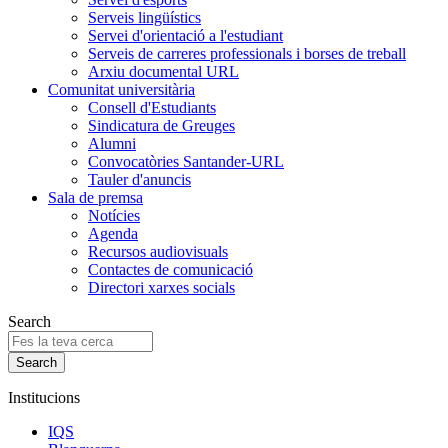
Serveis lingüístics
Servei d'orientació a l'estudiant
Serveis de carreres professionals i borses de treball
Arxiu documental URL
Comunitat universitària
Consell d'Estudiants
Sindicatura de Greuges
Alumni
Convocatòries Santander-URL
Tauler d'anuncis
Sala de premsa
Notícies
Agenda
Recursos audiovisuals
Contactes de comunicació
Directori xarxes socials
Search
Institucions
IQS