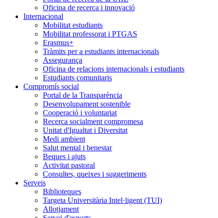
Oficina de recerca i innovació
Internacional
Mobilitat estudiants
Mobilitat professorat i PTGAS
Erasmus+
Tràmits per a estudiants internacionals
Assegurança
Oficina de relacions internacionals i estudiants
Estudiants comunitaris
Compromís social
Portal de la Transparència
Desenvolupament sostenible
Cooperació i voluntariat
Recerca socialment compromesa
Unitat d'Igualtat i Diversitat
Medi ambient
Salut mental i benestar
Beques i ajuts
Activitat pastoral
Consultes, queixes i suggeriments
Serveis
Biblioteques
Targeta Universitària Intel·ligent (TUI)
Allotjament
Servei d'esports