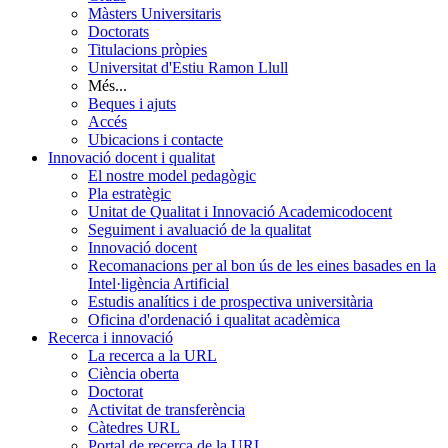
Màsters Universitaris
Doctorats
Titulacions pròpies
Universitat d'Estiu Ramon Llull
Més...
Beques i ajuts
Accés
Ubicacions i contacte
Innovació docent i qualitat
El nostre model pedagògic
Pla estratègic
Unitat de Qualitat i Innovació Academicodocent
Seguiment i avaluació de la qualitat
Innovació docent
Recomanacions per al bon ús de les eines basades en la
Intel·ligència Artificial
Estudis analítics i de prospectiva universitària
Oficina d'ordenació i qualitat acadèmica
Recerca i innovació
La recerca a la URL
Ciència oberta
Doctorat
Activitat de transferència
Càtedres URL
Portal de recerca de la URL