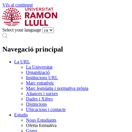
Vés al contingut
Select your language
Navegació principal
La URL
La Universitat
Organització
Institucions URL
Marc estratègic
Marc legislatiu i normativa pròpia
Aliances i xarxes
Dades i Xifres
Distincions
Ubicacions i contacte
Estudis
Nous Estudiants
Oferta formativa
Graus