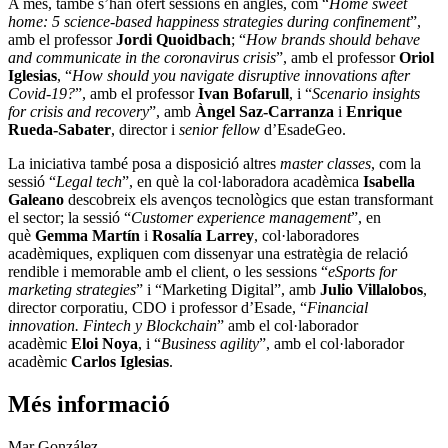
A més, també s’han ofert sessions en anglès, com “
Home sweet
home: 5 science-based happiness strategies during confinement
”,
amb el professor
Jordi Quoidbach
; “
How brands should behave
and communicate in the coronavirus crisis
”, amb el professor
Oriol
Iglesias
, “
How should you navigate disruptive innovations after
Covid-19?
”, amb el professor
Ivan Bofarull
, i “
Scenario insights
for crisis and recovery
”, amb
Àngel Saz-Carranza
i
Enrique
Rueda-Sabater
, director i
senior fellow
d’EsadeGeo.
La iniciativa també posa a disposició altres
master classes
, com la
sessió “
Legal tech
”, en què la col·laboradora acadèmica
Isabella
Galeano
descobreix els avenços tecnològics que estan transformant
el sector; la sessió “
Customer experience management
”, en
què
Gemma Martín
i
Rosalía Larrey
, col·laboradores
acadèmiques, expliquen com dissenyar una estratègia de relació
rendible i memorable amb el client, o les sessions “
eSports for
marketing strategies
” i “Marketing Digital”, amb
Julio Villalobos
,
director corporatiu, CDO i professor d’Esade, “
Financial
innovation. Fintech y Blockchain
” amb el col·laborador
acadèmic
Eloi Noya
, i “
Business agility
”, amb el col·laborador
acadèmic
Carlos Iglesias
.
Més informació
Mar González