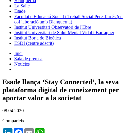
Blanquerna
La Salle
Esade
Facultat d'Educació Social i Treball Social Pere Tarrés (en
col·laboració amb Blanquerna)
Institut Universitari Observatori de l'Ebre
Institut Universitari de Salut Mental Vidal i Barraquer
Institut Borja de Bioètica
ESDI (centre adscrit)
Inici
Sala de premsa
Notícies
Esade llança ‘Stay Connected’, la seva
plataforma digital de coneixement per
aportar valor a la societat
08.04.2020
Comparteix:
LinkedIn
Facebook
Email
WhatsApp