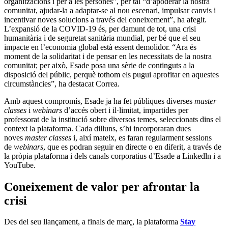
organitzacions i per a les persones”, per tal “d’apoderar la nostra
comunitat, ajudar-la a adaptar-se al nou escenari, impulsar canvis i
incentivar noves solucions a través del coneixement”, ha afegit.
L’expansió de la COVID-19 és, per damunt de tot, una crisi
humanitària i de seguretat sanitària mundial, per bé que el seu
impacte en l’economia global està essent demolidor. “Ara és
moment de la solidaritat i de pensar en les necessitats de la nostra
comunitat; per això, Esade posa una sèrie de continguts a la
disposició del públic, perquè tothom els pugui aprofitar en aquestes
circumstàncies”, ha destacat Correa.
Amb aquest compromís, Esade ja ha fet públiques diverses
master
classes
i
webinars
d’accés obert i il·limitat, impartides per
professorat de la institució sobre diversos temes, seleccionats dins el
context la plataforma. Cada dilluns, s’hi incorporaran dues
noves
master classes
i, així mateix, es faran regularment sessions
de
webinars
, que es podran seguir en directe o en diferit, a través de
la pròpia plataforma i dels canals corporatius d’Esade a Linkedln i a
YouTube.
Coneixement de valor per afrontar la
crisi
Des del seu llançament, a finals de març, la plataforma
Stay