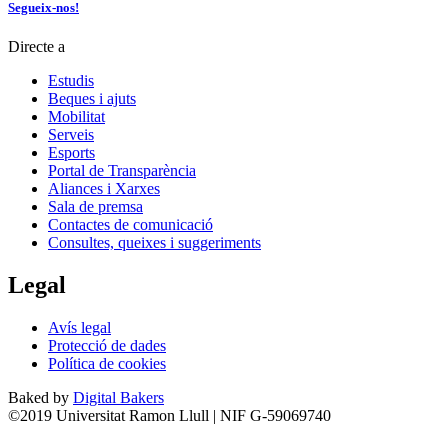
Segueix-nos!
Directe a
Estudis
Beques i ajuts
Mobilitat
Serveis
Esports
Portal de Transparència
Aliances i Xarxes
Sala de premsa
Contactes de comunicació
Consultes, queixes i suggeriments
Legal
Avís legal
Protecció de dades
Política de cookies
Baked by
Digital Bakers
©2019 Universitat Ramon Llull | NIF G-59069740