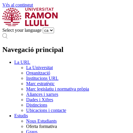
Vés al contingut
Select your language
Navegació principal
La URL
La Universitat
Organització
Institucions URL
Marc estratègic
Marc legislatiu i normativa pròpia
Aliances i xarxes
Dades i Xifres
Distincions
Ubicacions i contacte
Estudis
Nous Estudiants
Oferta formativa
Graus