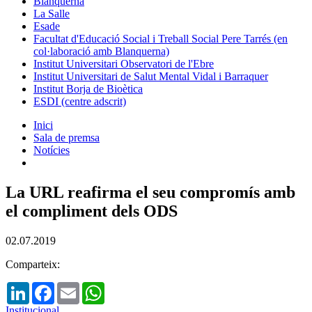
Blanquerna
La Salle
Esade
Facultat d'Educació Social i Treball Social Pere Tarrés (en
col·laboració amb Blanquerna)
Institut Universitari Observatori de l'Ebre
Institut Universitari de Salut Mental Vidal i Barraquer
Institut Borja de Bioètica
ESDI (centre adscrit)
Inici
Sala de premsa
Notícies
La URL reafirma el seu compromís amb
el compliment dels ODS
02.07.2019
Comparteix:
LinkedIn
Facebook
Email
WhatsApp
Institucional