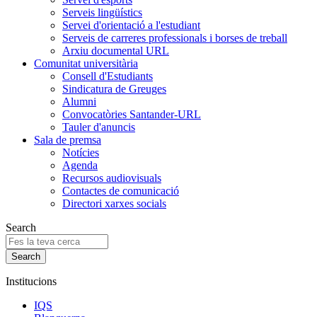
Serveis lingüístics
Servei d'orientació a l'estudiant
Serveis de carreres professionals i borses de treball
Arxiu documental URL
Comunitat universitària
Consell d'Estudiants
Sindicatura de Greuges
Alumni
Convocatòries Santander-URL
Tauler d'anuncis
Sala de premsa
Notícies
Agenda
Recursos audiovisuals
Contactes de comunicació
Directori xarxes socials
Search
Institucions
IQS