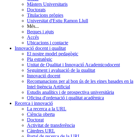
Màsters Universitaris
Doctorats
Titulacions pròpies
Universitat d'Estiu Ramon Llull
Més...
Beques i ajuts
Accés
Ubicacions i contacte
Innovació docent i qualitat
El nostre model pedagògic
Pla estratègic
Unitat de Qualitat i Innovació Academicodocent
Seguiment i avaluació de la qualitat
Innovació docent
Recomanacions per al bon ús de les eines basades en la
Intel·ligència Artificial
Estudis analítics i de prospectiva universitària
Oficina d'ordenació i qualitat acadèmica
Recerca i innovació
La recerca a la URL
Ciència oberta
Doctorat
Activitat de transferència
Càtedres URL
Portal de recerca de la URL