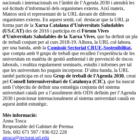
nacionals i internacionals en l’àmbit de l’Agenda 2030 i atendrà les
sol·licituds d’informació dels organismes externs. Així mateix,
Mateos serà el representant de la URL davant de diferents
organismes externs. En aquest sentit, cal destacar que la URL ja
forma part de la
Xarxa Catalana d’Universitats Saludables
(US.CAT)
des de 2016 i participa en el
Fòrum Vives
d’Universitats Saludables de la Xarxa Vives
, que ha definit un pla
de treball conjunt per al curs 2018-19. Alhora, la URL col·labora,
per una banda, amb la
Comissió Sectorial CRUE-Sostenibilitat
,
que compta amb 9 grups de treball que recullen l’experiència de les
universitats en matèria de gestió ambiental i de prevenció de riscos
laborals, i realitza regularment seminaris, estudis i informes per tal
que les universitats ho puguin incorporar. D’altra banda, la URL
també participa en el nou
Grup de treball de l'Agenda 2030
, creat
pel
Consell Interuniversitari de Catalunya (CIC)
, que ha nascut
amb l’objectiu de definir una estratègia conjunta del sistema
universitari català per a l’assoliment dels ODS definits per l’Agenda
2030 i posicionar internacionalment al sistema universitari català en
aquest àmbit estratègic.
Més informació:
Anna Tosca
Responsable del Gabinet de Premsa
Tels. 692 671 597 / 936 022 228
atosca@rectorat.url.edu