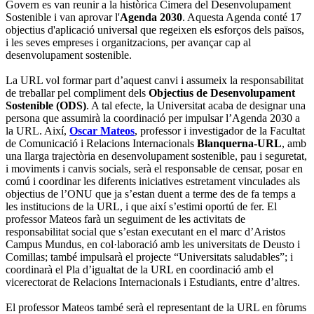
Govern es van reunir a la històrica Cimera del Desenvolupament
Sostenible i van aprovar l'
Agenda 2030
. Aquesta Agenda conté 17
objectius d'aplicació universal que regeixen els esforços dels països,
i les seves empreses i organitzacions, per avançar cap al
desenvolupament sostenible.
La URL vol formar part d’aquest canvi i assumeix la responsabilitat
de treballar pel compliment dels
Objectius de Desenvolupament
Sostenible (ODS)
. A tal efecte, la Universitat acaba de designar una
persona que assumirà la coordinació per impulsar l’Agenda 2030 a
la URL. Així,
Oscar Mateos
, professor i investigador de la Facultat
de Comunicació i Relacions Internacionals
Blanquerna-URL
, amb
una llarga trajectòria en desenvolupament sostenible, pau i seguretat,
i moviments i canvis socials, serà el responsable de censar, posar en
comú i coordinar les diferents iniciatives estretament vinculades als
objectius de l’ONU que ja s’estan duent a terme des de fa temps a
les institucions de la URL, i que així s’estimi oportú de fer. El
professor Mateos farà un seguiment de les activitats de
responsabilitat social que s’estan executant en el marc d’Aristos
Campus Mundus, en col·laboració amb les universitats de Deusto i
Comillas; també impulsarà el projecte “Universitats saludables”; i
coordinarà el Pla d’igualtat de la URL en coordinació amb el
vicerectorat de Relacions Internacionals i Estudiants, entre d’altres.
El professor Mateos també serà el representant de la URL en fòrums