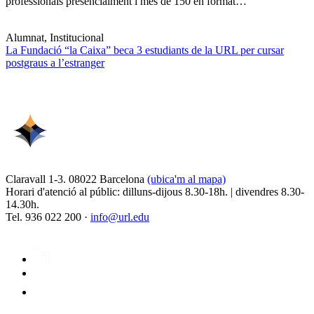
professionals presencialment i més de 150 en format…
Alumnat, Institucional
La Fundació “la Caixa” beca 3 estudiants de la URL per cursar
postgraus a l’estranger
Claravall 1-3. 08022 Barcelona
(ubica'm al mapa)
Horari d'atenció al públic: dilluns-dijous 8.30-18h. | divendres 8.30-
14.30h.
Tel. 936 022 200 ·
info@url.edu