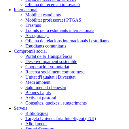
Oficina de recerca i innovació
Internacional
Mobilitat estudiants
Mobilitat professorat i PTGAS
Erasmus+
Tràmits per a estudiants internacionals
Assegurança
Oficina de relacions internacionals i estudiants
Estudiants comunitaris
Compromís social
Portal de la Transparència
Desenvolupament sostenible
Cooperació i voluntariat
Recerca socialment compromesa
Unitat d'Igualtat i Diversitat
Medi ambient
Salut mental i benestar
Beques i ajuts
Activitat pastoral
Consultes, queixes i suggeriments
Serveis
Biblioteques
Targeta Universitària Intel·ligent (TUI)
Allotjament
Servei d'esports