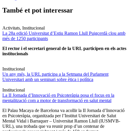
També et pot interessar
Activitats, Institucional
La 28a edició Universitat d’Estiu Ramon Llull Puigcerdà clou amb
més de 1250 participants
El rector i el secretari general de la URL participen en els actes
institucionals
Institucional
Un any més, la URL participa a la Setmana del Parlament
Universitari amb un seminari sobre ètica i política
Institucional
La II Jornada d’Innovació en Psicoteràpia posa el focus en la
mentalització com a motor de transformació en salut mental
El Palau Macaya de Barcelona va acollir la II Jornada d’Innovació
en Psicoteràpia, organitzada per l’Institut Universitari de Salut
Mental Vidal i Barraquer – Universitat Ramon Llull (IUSMVB-
URL), una trobada que va reunir prop d’un centenar de