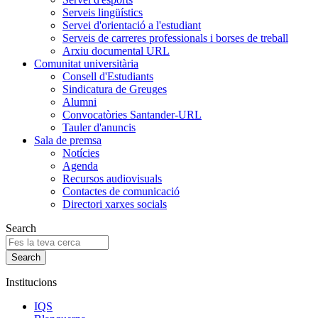
Serveis lingüístics
Servei d'orientació a l'estudiant
Serveis de carreres professionals i borses de treball
Arxiu documental URL
Comunitat universitària
Consell d'Estudiants
Sindicatura de Greuges
Alumni
Convocatòries Santander-URL
Tauler d'anuncis
Sala de premsa
Notícies
Agenda
Recursos audiovisuals
Contactes de comunicació
Directori xarxes socials
Search
Institucions
IQS