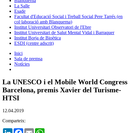
Blanquerna
La Salle
Esade
Facultat d'Educació Social i Treball Social Pere Tarrés (en
col·laboració amb Blanquerna)
Institut Universitari Observatori de l'Ebre
Institut Universitari de Salut Mental Vidal i Barraquer
Institut Borja de Bioètica
ESDI (centre adscrit)
Inici
Sala de premsa
Notícies
La UNESCO i el Mobile World Congress
Barcelona, premis Xavier del Turisme-
HTSI
12.04.2019
Comparteix:
LinkedIn
Facebook
Email
WhatsApp