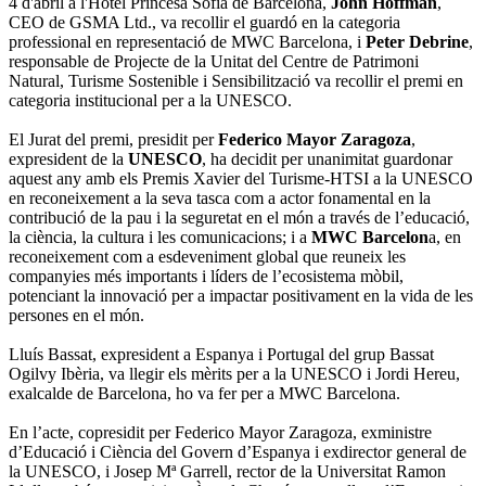
4 d'abril a l'Hotel Princesa Sofia de Barcelona,
John Hoffman
,
CEO de GSMA Ltd., va recollir el guardó en la categoria
professional en representació de MWC Barcelona, i
Peter Debrine
,
responsable de Projecte de la Unitat del Centre de Patrimoni
Natural, Turisme Sostenible i Sensibilització va recollir el premi en
categoria institucional per a la UNESCO.
El Jurat del premi, presidit per
Federico Mayor Zaragoza
,
expresident de la
UNESCO
, ha decidit per unanimitat guardonar
aquest any amb els Premis Xavier del Turisme-HTSI a la UNESCO
en reconeixement a la seva tasca com a actor fonamental en la
contribució de la pau i la seguretat en el món a través de l’educació,
la ciència, la cultura i les comunicacions; i a
MWC Barcelon
a, en
reconeixement com a esdeveniment global que reuneix les
companyies més importants i líders de l’ecosistema mòbil,
potenciant la innovació per a impactar positivament en la vida de les
persones en el món.
Lluís Bassat, expresident a Espanya i Portugal del grup Bassat
Ogilvy Ibèria, va llegir els mèrits per a la UNESCO i Jordi Hereu,
exalcalde de Barcelona, ho va fer per a MWC Barcelona.
En l’acte, copresidit per Federico Mayor Zaragoza, exministre
d’Educació i Ciència del Govern d’Espanya i exdirector general de
la UNESCO, i Josep Mª Garrell, rector de la Universitat Ramon