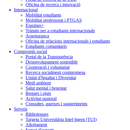
Oficina de recerca i innovació
Internacional
Mobilitat estudiants
Mobilitat professorat i PTGAS
Erasmus+
Tràmits per a estudiants internacionals
Assegurança
Oficina de relacions internacionals i estudiants
Estudiants comunitaris
Compromís social
Portal de la Transparència
Desenvolupament sostenible
Cooperació i voluntariat
Recerca socialment compromesa
Unitat d'Igualtat i Diversitat
Medi ambient
Salut mental i benestar
Beques i ajuts
Activitat pastoral
Consultes, queixes i suggeriments
Serveis
Biblioteques
Targeta Universitària Intel·ligent (TUI)
Allotjament
Servei d'esports