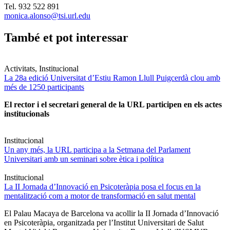
Tel. 932 522 891
monica.alonso@tsi.url.edu
També et pot interessar
Activitats, Institucional
La 28a edició Universitat d’Estiu Ramon Llull Puigcerdà clou amb
més de 1250 participants
El rector i el secretari general de la URL participen en els actes
institucionals
Institucional
Un any més, la URL participa a la Setmana del Parlament
Universitari amb un seminari sobre ètica i política
Institucional
La II Jornada d’Innovació en Psicoteràpia posa el focus en la
mentalització com a motor de transformació en salut mental
El Palau Macaya de Barcelona va acollir la II Jornada d’Innovació
en Psicoteràpia, organitzada per l’Institut Universitari de Salut