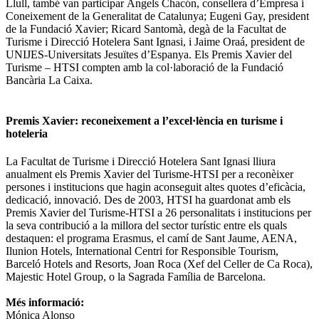
Llull, també van participar Àngels Chacón, consellera d’Empresa i
Coneixement de la Generalitat de Catalunya; Eugeni Gay, president
de la Fundació Xavier; Ricard Santomà, degà de la Facultat de
Turisme i Direcció Hotelera Sant Ignasi, i Jaime Oraá, president de
UNIJES-Universitats Jesuïtes d’Espanya. Els Premis Xavier del
Turisme – HTSI compten amb la col·laboració de la Fundació
Bancària La Caixa.
Premis Xavier: reconeixement a l’excel·lència en turisme i
hoteleria
La Facultat de Turisme i Direcció Hotelera Sant Ignasi lliura
anualment els Premis Xavier del Turisme-HTSI per a reconèixer
persones i institucions que hagin aconseguit altes quotes d’eficàcia,
dedicació, innovació. Des de 2003, HTSI ha guardonat amb els
Premis Xavier del Turisme-HTSI a 26 personalitats i institucions per
la seva contribució a la millora del sector turístic entre els quals
destaquen: el programa Erasmus, el camí de Sant Jaume, AENA,
Ilunion Hotels, International Centri for Responsible Tourism,
Barceló Hotels and Resorts, Joan Roca (Xef del Celler de Ca Roca),
Majestic Hotel Group, o la Sagrada Família de Barcelona.
Més informació:
Mónica Alonso