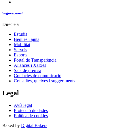
Segueix-nos!
Directe a
Estudis
Beques i ajuts
Mobilitat
Serveis
Esports
Portal de Transparència
Aliances i Xarxes
Sala de premsa
Contactes de comunicació
Consultes, queixes i suggeriments
Legal
Avís legal
Protecció de dades
Política de cookies
Baked by
Digital Bakers