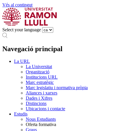
Vés al contingut
Select your language
Navegació principal
La URL
La Universitat
Organització
Institucions URL
Marc estratègic
Marc legislatiu i normativa pròpia
Aliances i xarxes
Dades i Xifres
Distincions
Ubicacions i contacte
Estudis
Nous Estudiants
Oferta formativa
Graus