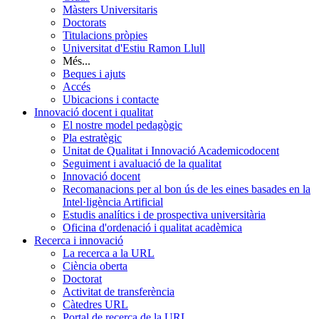
Màsters Universitaris
Doctorats
Titulacions pròpies
Universitat d'Estiu Ramon Llull
Més...
Beques i ajuts
Accés
Ubicacions i contacte
Innovació docent i qualitat
El nostre model pedagògic
Pla estratègic
Unitat de Qualitat i Innovació Academicodocent
Seguiment i avaluació de la qualitat
Innovació docent
Recomanacions per al bon ús de les eines basades en la
Intel·ligència Artificial
Estudis analítics i de prospectiva universitària
Oficina d'ordenació i qualitat acadèmica
Recerca i innovació
La recerca a la URL
Ciència oberta
Doctorat
Activitat de transferència
Càtedres URL
Portal de recerca de la URL