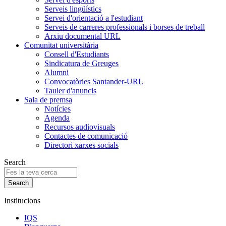
Serveis lingüístics
Servei d'orientació a l'estudiant
Serveis de carreres professionals i borses de treball
Arxiu documental URL
Comunitat universitària
Consell d'Estudiants
Sindicatura de Greuges
Alumni
Convocatòries Santander-URL
Tauler d'anuncis
Sala de premsa
Notícies
Agenda
Recursos audiovisuals
Contactes de comunicació
Directori xarxes socials
Search
Institucions
IQS