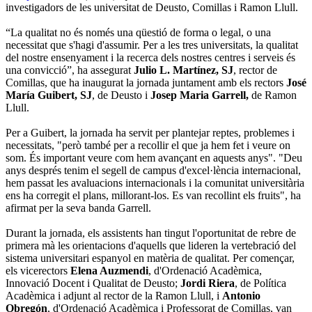
investigadors de les universitat de Deusto, Comillas i Ramon Llull.
“La qualitat no és només una qüestió de forma o legal, o una
necessitat que s'hagi d'assumir. Per a les tres universitats, la qualitat
del nostre ensenyament i la recerca dels nostres centres i serveis és
una convicció”, ha assegurat
Julio L. Martínez, SJ
, rector de
Comillas, que ha inaugurat la jornada juntament amb els rectors
José
María Guibert, SJ
, de Deusto i
Josep Maria Garrell,
de Ramon
Llull.
Per a Guibert, la jornada ha servit per plantejar reptes, problemes i
necessitats, "però també per a recollir el que ja hem fet i veure on
som. És important veure com hem avançant en aquests anys". "Deu
anys després tenim el segell de campus d'excel·lència internacional,
hem passat les avaluacions internacionals i la comunitat universitària
ens ha corregit el plans, millorant-los. Es van recollint els fruits", ha
afirmat per la seva banda Garrell.
Durant la jornada, els assistents han tingut l'oportunitat de rebre de
primera mà les orientacions d'aquells que lideren la vertebració del
sistema universitari espanyol en matèria de qualitat. Per començar,
els vicerectors
Elena Auzmendi
, d'Ordenació Acadèmica,
Innovació Docent i Qualitat de Deusto;
Jordi Riera
, de Política
Acadèmica i adjunt al rector de la Ramon Llull, i
Antonio
Obregón
, d'Ordenació Acadèmica i Professorat de Comillas, van