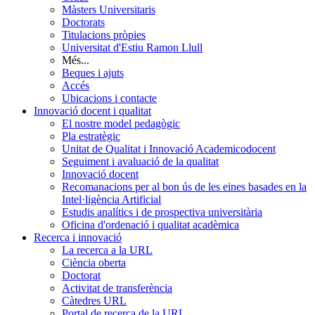
Màsters Universitaris
Doctorats
Titulacions pròpies
Universitat d'Estiu Ramon Llull
Més...
Beques i ajuts
Accés
Ubicacions i contacte
Innovació docent i qualitat
El nostre model pedagògic
Pla estratègic
Unitat de Qualitat i Innovació Academicodocent
Seguiment i avaluació de la qualitat
Innovació docent
Recomanacions per al bon ús de les eines basades en la
Intel·ligència Artificial
Estudis analítics i de prospectiva universitària
Oficina d'ordenació i qualitat acadèmica
Recerca i innovació
La recerca a la URL
Ciència oberta
Doctorat
Activitat de transferència
Càtedres URL
Portal de recerca de la URL