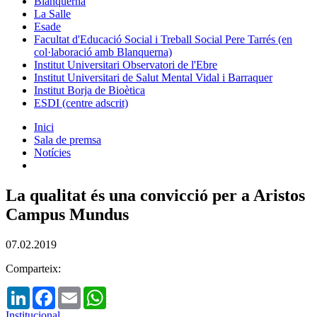
Blanquerna
La Salle
Esade
Facultat d'Educació Social i Treball Social Pere Tarrés (en
col·laboració amb Blanquerna)
Institut Universitari Observatori de l'Ebre
Institut Universitari de Salut Mental Vidal i Barraquer
Institut Borja de Bioètica
ESDI (centre adscrit)
Inici
Sala de premsa
Notícies
La qualitat és una convicció per a Aristos
Campus Mundus
07.02.2019
Comparteix:
LinkedIn
Facebook
Email
WhatsApp
Institucional