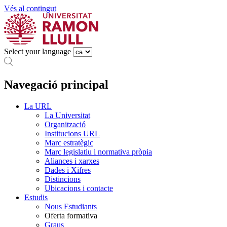
Vés al contingut
Select your language
Navegació principal
La URL
La Universitat
Organització
Institucions URL
Marc estratègic
Marc legislatiu i normativa pròpia
Aliances i xarxes
Dades i Xifres
Distincions
Ubicacions i contacte
Estudis
Nous Estudiants
Oferta formativa
Graus