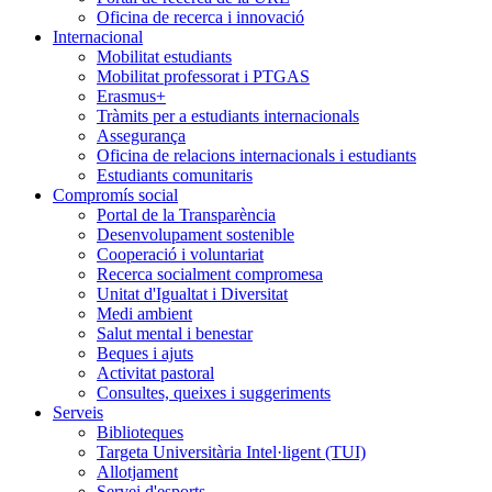
Oficina de recerca i innovació
Internacional
Mobilitat estudiants
Mobilitat professorat i PTGAS
Erasmus+
Tràmits per a estudiants internacionals
Assegurança
Oficina de relacions internacionals i estudiants
Estudiants comunitaris
Compromís social
Portal de la Transparència
Desenvolupament sostenible
Cooperació i voluntariat
Recerca socialment compromesa
Unitat d'Igualtat i Diversitat
Medi ambient
Salut mental i benestar
Beques i ajuts
Activitat pastoral
Consultes, queixes i suggeriments
Serveis
Biblioteques
Targeta Universitària Intel·ligent (TUI)
Allotjament
Servei d'esports