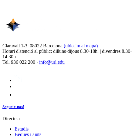
Claravall 1-3. 08022 Barcelona
(ubica'm al mapa)
Horari d'atenció al públic: dilluns-dijous 8.30-18h. | divendres 8.30-
14.30h.
Tel. 936 022 200 ·
info@url.edu
Segueix-nos!
Directe a
Estudis
Beques i ajuts