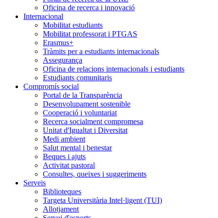
Oficina de recerca i innovació
Internacional
Mobilitat estudiants
Mobilitat professorat i PTGAS
Erasmus+
Tràmits per a estudiants internacionals
Assegurança
Oficina de relacions internacionals i estudiants
Estudiants comunitaris
Compromís social
Portal de la Transparència
Desenvolupament sostenible
Cooperació i voluntariat
Recerca socialment compromesa
Unitat d'Igualtat i Diversitat
Medi ambient
Salut mental i benestar
Beques i ajuts
Activitat pastoral
Consultes, queixes i suggeriments
Serveis
Biblioteques
Targeta Universitària Intel·ligent (TUI)
Allotjament
Servei d'esports