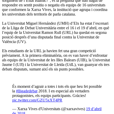
sorgiment de l’Estat Islàmic?”, és la pregunta que han hagut de
respondre en sentit positiu o negatiu els equips de 16 universitats
que conformen la Xarxa Vives, la institució que agrupa i coordina
les universitats dels territoris de parla catalana.
La Universitat Miguel Hernández (UMH) d’Elx ha estat l’escenari
de la Lliga de Debat Universitària entre el 16 i el 19 d’abril, en què
l’equip de la Universitat Ramon Rull (URL) ha quedat en segona
posició després d’una disputada final contra la Universitat de
València (UV).
Els estudiants de la URL ja havien fet una gran competició
prèviament. A la primera eliminatòria, on es van haver d’enfrontar
als equips de la Universitat de les Illes Balears (UIB), la Universitat
Jaume I (UJI) i la Universitat de Lleida (UdL), van guanyar els tres
debats disputats, sumant així els sis punts possibles.
És moment d’agrair a totes i tots els que heu fet possible
la
#lligadedebat
2018. I en especial als vertaders
protagonistes, els equips participants. Gràcies!
pic.twitter.com/GZU5xXT4PR
— Xarxa Vives d'Universitats (@xarxavives)
19 d’abril
de 2018