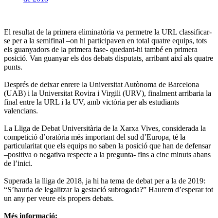
El resultat de la primera eliminatòria va permetre la URL classificar-
se per a la semifinal –on hi participaven en total quatre equips, tots
els guanyadors de la primera fase- quedant-hi també en primera
posició. Van guanyar els dos debats disputats, arribant així als quatre
punts.
Després de deixar enrere la Universitat Autònoma de Barcelona
(UAB) i la Universitat Rovira i Virgili (URV), finalment arribaria la
final entre la URL i la UV, amb victòria per als estudiants
valencians.
La Lliga de Debat Universitària de la Xarxa Vives, considerada la
competició d’oratòria més important del sud d’Europa, té la
particularitat que els equips no saben la posició que han de defensar
–positiva o negativa respecte a la pregunta- fins a cinc minuts abans
de l’inici.
Superada la lliga de 2018, ja hi ha tema de debat per a la de 2019:
“S’hauria de legalitzar la gestació subrogada?” Haurem d’esperar tot
un any per veure els propers debats.
Més informació: