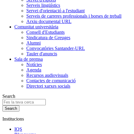
Serveis lingüístics
Servei d'orientació a l'estudiant
Serveis de carreres professionals i borses de treball
Arxiu documental URL
Comunitat universitària
Consell d'Estudiants
Sindicatura de Greuges
Alumni
Convocatòries Santander-URL
Tauler d'anuncis
Sala de premsa
Notícies
Agenda
Recursos audiovisuals
Contactes de comunicació
Directori xarxes socials
Search
Institucions
IQS