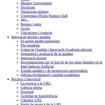
Màsters Universitaris
Doctorats
Titulacions pròpies
Universitat d'Estiu Ramon Llull
Més...
Beques i ajuts
Accés
Ubicacions i contacte
Innovació docent i qualitat
El nostre model pedagògic
Pla estratègic
Unitat de Qualitat i Innovació Academicodocent
Seguiment i avaluació de la qualitat
Innovació docent
Recomanacions per al bon ús de les eines basades en la
Intel·ligència Artificial
Estudis analítics i de prospectiva universitària
Oficina d'ordenació i qualitat acadèmica
Recerca i innovació
La recerca a la URL
Ciència oberta
Doctorat
Activitat de transferència
Càtedres URL
Portal de recerca de la URL