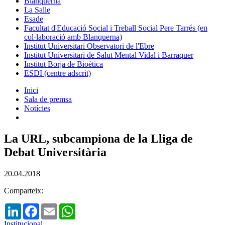
Blanquerna
La Salle
Esade
Facultat d'Educació Social i Treball Social Pere Tarrés (en
col·laboració amb Blanquerna)
Institut Universitari Observatori de l'Ebre
Institut Universitari de Salut Mental Vidal i Barraquer
Institut Borja de Bioètica
ESDI (centre adscrit)
Inici
Sala de premsa
Notícies
La URL, subcampiona de la Lliga de
Debat Universitària
20.04.2018
Comparteix:
LinkedIn
Facebook
Email
WhatsApp
Institucional