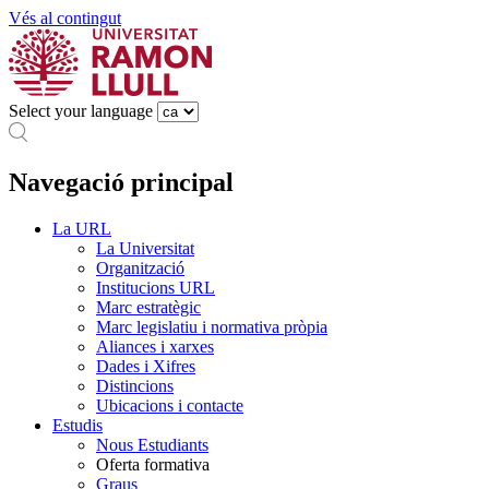
Vés al contingut
Select your language
Navegació principal
La URL
La Universitat
Organització
Institucions URL
Marc estratègic
Marc legislatiu i normativa pròpia
Aliances i xarxes
Dades i Xifres
Distincions
Ubicacions i contacte
Estudis
Nous Estudiants
Oferta formativa
Graus