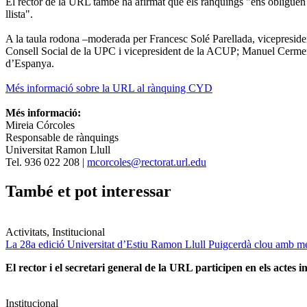
El rector de la URL també ha afirmat que els rànquings "ens obliguen a e
llista".
A la taula rodona –moderada per Francesc Solé Parellada, vicepresid
Consell Social de la UPC i vicepresident de la ACUP; Manuel Cermeró
d’Espanya.
Més informació sobre la URL al rànquing CYD
Més
informació
:
Mireia Córcoles
Responsable de rànquings
Universitat Ramon Llull
Tel. 936 022 208 |
mcorcoles@rectorat.url.edu
També et pot interessar
Activitats, Institucional
La 28a edició Universitat d’Estiu Ramon Llull Puigcerdà clou amb mé
El rector i el secretari general de la URL participen en els actes in
Institucional