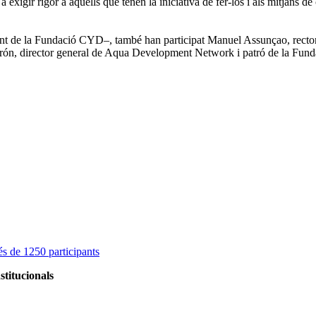
xigir rigor a aquells que tenen la iniciativa de fer-los i als mitjans de
ent de la Fundació CYD–, també han participat Manuel Assunçao, rector
n, director general de Aqua Development Network i patró de la Fundac
s de 1250 participants
stitucionals