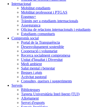
Internacional
Mobilitat estudiants
Mobilitat professorat i PTGAS
Erasmus+
Tràmits per a estudiants internacionals
Assegurança
Oficina de relacions internacionals i estudiants
Estudiants comunitaris
Compromís social
Portal de la Transparència
Desenvolupament sostenible
Cooperació i voluntariat
Recerca socialment compromesa
Unitat d'Igualtat i Diversitat
Medi ambient
Salut mental i benestar
Beques i ajuts
Activitat pastoral
Consultes, queixes i suggeriments
Serveis
Biblioteques
Targeta Universitària Intel·ligent (TUI)
Allotjament
Servei d'esports
Serveis lingüístics