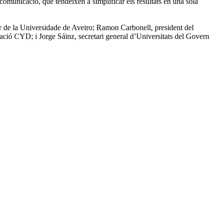
 comunicació, que tendeixen a simplificar els resultats en una sola
 de la Universidade de Aveiro; Ramon Carbonell, president del
ió CYD; i Jorge Sáinz, secretari general d’Universitats del Govern