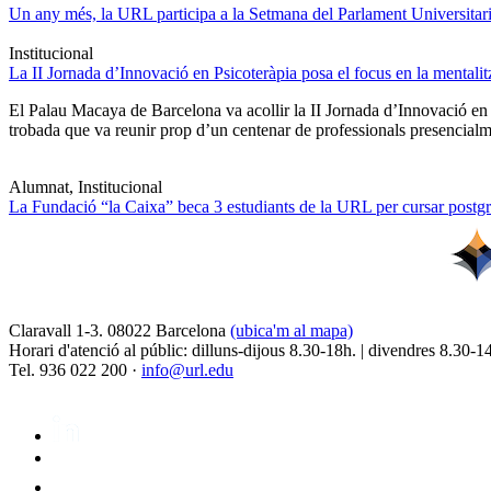
Un any més, la URL participa a la Setmana del Parlament Universitari 
Institucional
La II Jornada d’Innovació en Psicoteràpia posa el focus en la mentali
El Palau Macaya de Barcelona va acollir la II Jornada d’Innovació en
trobada que va reunir prop d’un centenar de professionals presencia
Alumnat, Institucional
La Fundació “la Caixa” beca 3 estudiants de la URL per cursar postgra
Claravall 1-3. 08022 Barcelona
(ubica'm al mapa)
Horari d'atenció al públic: dilluns-dijous 8.30-18h. | divendres 8.30-1
Tel. 936 022 200 ·
info@url.edu