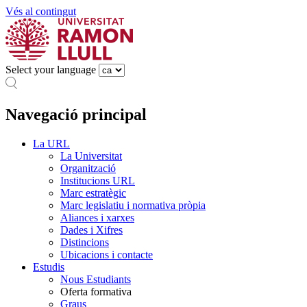
Vés al contingut
Select your language
Navegació principal
La URL
La Universitat
Organització
Institucions URL
Marc estratègic
Marc legislatiu i normativa pròpia
Aliances i xarxes
Dades i Xifres
Distincions
Ubicacions i contacte
Estudis
Nous Estudiants
Oferta formativa
Graus