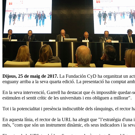
Dijous, 25 de maig de 2017.
La Fundación CyD ha organitzat un acte a
enguany arriba a la seva quarta edició. La presentació ha comptat amb u
En la seva intervenció, Garrell ha destacat que és impossible quedar-s
estimulen el sentit crític de les universitats i ens obliguen a millorar".
Tot i la potencialitat i presència indiscutible dels rànquings, el rector
En aquesta línia, el rector de la URL ha afegit que "l’estratègia d'una
més, "com que són un instrument dinàmic, els seus indicadors i la seva