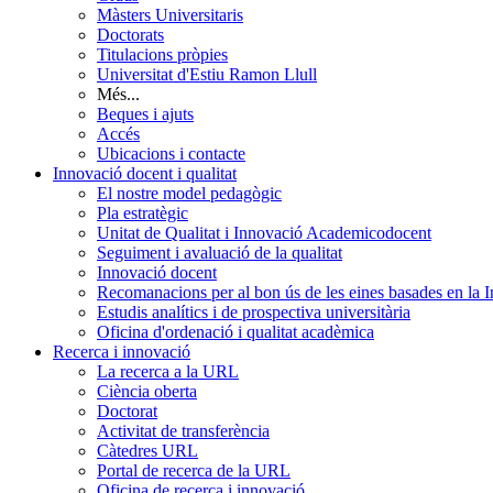
Màsters Universitaris
Doctorats
Titulacions pròpies
Universitat d'Estiu Ramon Llull
Més...
Beques i ajuts
Accés
Ubicacions i contacte
Innovació docent i qualitat
El nostre model pedagògic
Pla estratègic
Unitat de Qualitat i Innovació Academicodocent
Seguiment i avaluació de la qualitat
Innovació docent
Recomanacions per al bon ús de les eines basades en la Int
Estudis analítics i de prospectiva universitària
Oficina d'ordenació i qualitat acadèmica
Recerca i innovació
La recerca a la URL
Ciència oberta
Doctorat
Activitat de transferència
Càtedres URL
Portal de recerca de la URL
Oficina de recerca i innovació