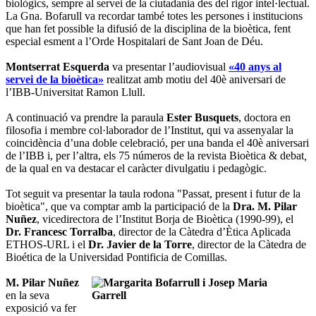
biològics, sempre al servei de la ciutadania des del rigor intel·lectual.
La Gna. Bofarull va recordar també totes les persones i institucions
que han fet possible la difusió de la disciplina de la bioètica, fent
especial esment a l’Orde Hospitalari de Sant Joan de Déu.
Montserrat Esquerda
va presentar l’audiovisual
«40 anys al
servei de la bioètica»
realitzat amb motiu del 40è aniversari de
l’IBB-Universitat Ramon Llull.
A continuació va prendre la paraula
Ester Busquets
, doctora en
filosofia i membre col·laborador de l’Institut, qui va assenyalar la
coincidència d’una doble celebració, per una banda el 40è aniversari
de l’IBB i, per l’altra, els 75 números de la revista Bioètica & debat
,
de la qual en va destacar el caràcter divulgatiu i pedagògic.
Tot seguit va presentar la taula rodona "Passat, present i futur de la
bioètica", que va comptar amb la participació de la
Dra. M. Pilar
Nuñez
, vicedirectora de l’Institut Borja de Bioètica (1990-99), el
Dr. Francesc Torralba
, director de la Càtedra d’Ètica Aplicada
ETHOS-URL i el
Dr. Javier de la Torre
, director de la Càtedra de
Bioética de la Universidad Pontificia de Comillas.
M. Pilar Nuñez
en la seva
exposició va fer