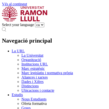
Vés al contingut
Select your language
Navegació principal
La URL
La Universitat
Organització
Institucions URL
Marc estratègic
Marc legislatiu i normativa pròpia
Aliances i xarxes
Dades i Xifres
Distincions
Ubicacions i contacte
Estudis
Nous Estudiants
Oferta formativa
Graus