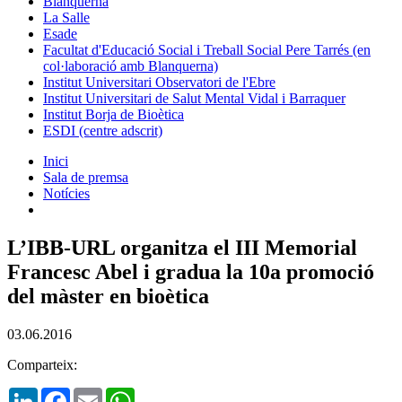
Blanquerna
La Salle
Esade
Facultat d'Educació Social i Treball Social Pere Tarrés (en
col·laboració amb Blanquerna)
Institut Universitari Observatori de l'Ebre
Institut Universitari de Salut Mental Vidal i Barraquer
Institut Borja de Bioètica
ESDI (centre adscrit)
Inici
Sala de premsa
Notícies
L’IBB-URL organitza el III Memorial
Francesc Abel i gradua la 10a promoció
del màster en bioètica
03.06.2016
Comparteix:
LinkedIn
Facebook
Email
WhatsApp