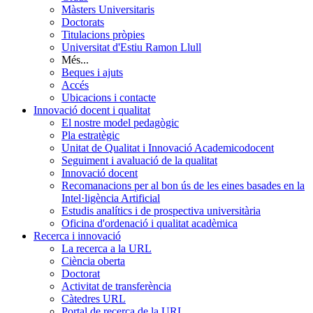
Màsters Universitaris
Doctorats
Titulacions pròpies
Universitat d'Estiu Ramon Llull
Més...
Beques i ajuts
Accés
Ubicacions i contacte
Innovació docent i qualitat
El nostre model pedagògic
Pla estratègic
Unitat de Qualitat i Innovació Academicodocent
Seguiment i avaluació de la qualitat
Innovació docent
Recomanacions per al bon ús de les eines basades en la
Intel·ligència Artificial
Estudis analítics i de prospectiva universitària
Oficina d'ordenació i qualitat acadèmica
Recerca i innovació
La recerca a la URL
Ciència oberta
Doctorat
Activitat de transferència
Càtedres URL
Portal de recerca de la URL