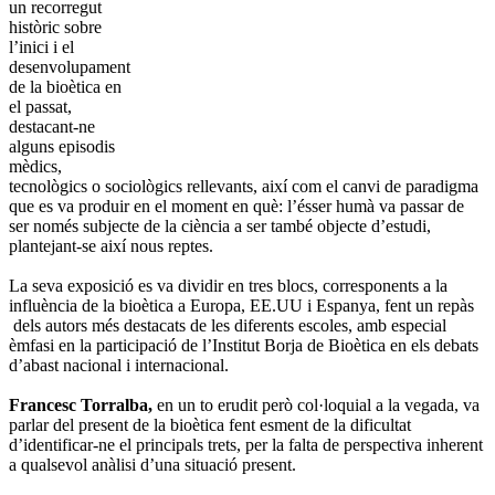
un recorregut
històric sobre
l’inici i el
desenvolupament
de la bioètica en
el passat,
destacant-ne
alguns episodis
mèdics,
tecnològics o sociològics rellevants, així com el canvi de paradigma
que es va produir en el moment en què: l’ésser humà va passar de
ser només subjecte de la ciència a ser també objecte d’estudi,
plantejant-se així nous reptes.
La seva exposició es va dividir en tres blocs, corresponents a la
influència de la bioètica a Europa, EE.UU i Espanya, fent un repàs
dels autors més destacats de les diferents escoles, amb especial
èmfasi en la participació de l’Institut Borja de Bioètica en els debats
d’abast nacional i internacional.
Francesc Torralba,
en un to erudit però col·loquial a la vegada, va
parlar del present de la bioètica fent esment de la dificultat
d’identificar-ne el principals trets, per la falta de perspectiva inherent
a qualsevol anàlisi d’una situació present.