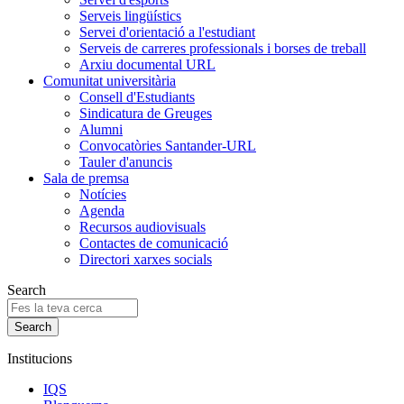
Serveis lingüístics
Servei d'orientació a l'estudiant
Serveis de carreres professionals i borses de treball
Arxiu documental URL
Comunitat universitària
Consell d'Estudiants
Sindicatura de Greuges
Alumni
Convocatòries Santander-URL
Tauler d'anuncis
Sala de premsa
Notícies
Agenda
Recursos audiovisuals
Contactes de comunicació
Directori xarxes socials
Search
Institucions
IQS