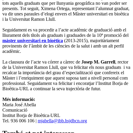
tots aquells graduats que per llunyania geogràfica no van poder ser
presents. Tot seguit, Ximena Ortega, representant l’alumnat graduat,
va dir unes paraules d’elogi envers el Màster universitari en bioètica
i la Universitat Ramon Llull.
Seguidament es va procedir a l’acte acadèmic de graduació amb el
lliurament dels títols als graduats i graduades de la 10ª promoció del
màster universitari en bioètica
(2013-2015), majoritàriament
provinents de l’àmbit de les ciències de la salut i amb un alt perfil
acadèmic.
La clausura de l’acte va córrer a càrrec de
Josep M. Garrell
, rector
de la Universitat Ramon Llull, que va felicitar els nous graduats i va
recalcar la importància del grau d’especialització que confereix el
Màster i l’enriquiment que aquest suposa tant a nivell personal com
professional. Seguidament va felicitar i encoratjar l’Institut Borja de
Bioètica-URL a continuar la seva trajectòria de futur.
Més informació:
Maria José Abella
Comunicació
Institut Borja de Bioètica-URL
Tel. 936 006 106 |
mjabella@ibb.hsjdbcn.org