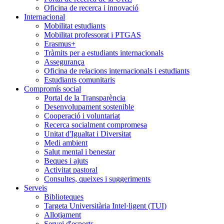
Oficina de recerca i innovació
Internacional
Mobilitat estudiants
Mobilitat professorat i PTGAS
Erasmus+
Tràmits per a estudiants internacionals
Assegurança
Oficina de relacions internacionals i estudiants
Estudiants comunitaris
Compromís social
Portal de la Transparència
Desenvolupament sostenible
Cooperació i voluntariat
Recerca socialment compromesa
Unitat d'Igualtat i Diversitat
Medi ambient
Salut mental i benestar
Beques i ajuts
Activitat pastoral
Consultes, queixes i suggeriments
Serveis
Biblioteques
Targeta Universitària Intel·ligent (TUI)
Allotjament
Servei d'esports