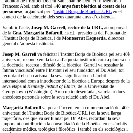
l’auditori de l’Edifici Docent Sant Joan de Déu, el III Memorial
Francesc Abel, amb el títol
«40 anys fent bioètica al costat de les
persones»
,
organitzat per l’
Institut Borja de Bioètica-URL
en el
context de la celebració dels seus quaranta anys d’existència.
Va obrir l’acte,
Josep M. Garrell
,
rector de la URL,
acompanyat
de la
Gna. Margarita Bofarull
, r.s.c.j., presidenta del Patronat de
l’Institut Borja de Bioètica, i de
Montserrat Esquerda
, directora
general d’aquesta institució.
Josep M. Garrell
va felicitar l’Institut Borja de Bioètica pel seu 40è
aniversari, reconeixent la tasca d’aquesta institució com a pionera en
la docència, recerca i difusió de la bioètica. Garrell va ressaltar la
íntima vinculació entre l’Institut i el seu fundador, el Dr. Abel, tot
recordant el seu carisma i la seva significació en l’àmbit
internacional com a introductor de la bioètica a Europa després de la
seva etapa al
Kennedy Institut of Ethics
, de la Universitat de
Georgetown (Washington). Amb un to desenfadat, va relatar dues
anècdotes personals sobre la seva relació amb el Dr. Abel.
Margarita Bofarull
va posar l’accent en la commemoració del 40è
aniversari de l’Institut Borja de Bioètica-URL i en la seva llarga
trajectòria, des que va ser fundat pel Dr. Abel, recordant la seva
important contribució a la consolidació de la Bioètica en els àmbits
acadèmics mèdics, teològics i filosòfics, i també en els sociològics i