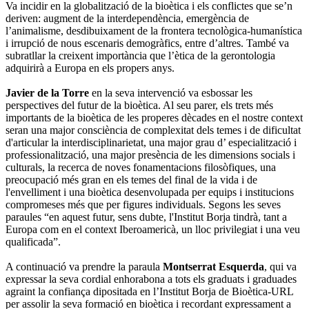
Va incidir en la globalització de la bioètica i els conflictes que se’n
deriven: augment de la interdependència, emergència de
l’animalisme, desdibuixament de la frontera tecnològica-humanística
i irrupció de nous escenaris demogràfics, entre d’altres. També va
subratllar la creixent importància que l’ètica de la gerontologia
adquirirà a Europa en els propers anys.
Javier de la Torre
en la seva intervenció va esbossar les
perspectives del futur de la bioètica. Al seu parer, els trets més
importants de la bioètica de les properes dècades en el nostre context
seran una major consciència de complexitat dels temes i de dificultat
d'articular la interdisciplinarietat, una major grau d’ especialització i
professionalització, una major presència de les dimensions socials i
culturals, la recerca de noves fonamentacions filosòfiques, una
preocupació més gran en els temes del final de la vida i de
l'envelliment i una bioètica desenvolupada per equips i institucions
compromeses més que per figures individuals. Segons les seves
paraules “en aquest futur, sens dubte, l'Institut Borja tindrà, tant a
Europa com en el context Iberoamericà, un lloc privilegiat i una veu
qualificada”.
A continuació va prendre la paraula
Montserrat Esquerda
, qui va
expressar la seva cordial enhorabona a tots els graduats i graduades
agraint la confiança dipositada en l’Institut Borja de Bioètica-URL
per assolir la seva formació en bioètica i recordant expressament a