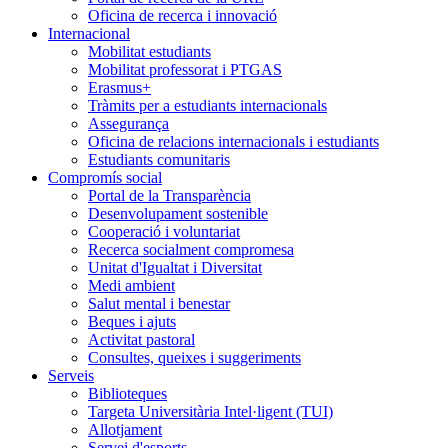
Oficina de recerca i innovació
Internacional
Mobilitat estudiants
Mobilitat professorat i PTGAS
Erasmus+
Tràmits per a estudiants internacionals
Assegurança
Oficina de relacions internacionals i estudiants
Estudiants comunitaris
Compromís social
Portal de la Transparència
Desenvolupament sostenible
Cooperació i voluntariat
Recerca socialment compromesa
Unitat d'Igualtat i Diversitat
Medi ambient
Salut mental i benestar
Beques i ajuts
Activitat pastoral
Consultes, queixes i suggeriments
Serveis
Biblioteques
Targeta Universitària Intel·ligent (TUI)
Allotjament
Servei d'esports