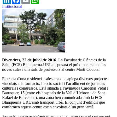
Institucional
Divendres, 22 de juliol de 2016
. La Facultat de Ciències de la
Salut (FCS) Blanquerna-URL disposarà el pròxim curs de dues
noves aules i una sala de professors al centre Martí-Codolar.
Es tracta d'una residència salesiana que aplega diversos projectes
vinculats a la formació, l’acció social i l’acolliment de jornades
culturals i congressos. Està situada a l’avinguda Cardenal Vidal i
Barraquer, 15 (entre els hospitals de la Vall d’Hebron i de Sant
Rafael de Barcelona), una zona ben comunicada amb la FCS
Blanquerna-URL amb transport urbà. El conjunt d’edificis que
conformen aquest centre estan envoltats d’un gran jardí.
Aquests nous espais s’aniran ampliant a mesura que el creixement