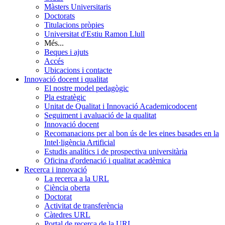
Màsters Universitaris
Doctorats
Titulacions pròpies
Universitat d'Estiu Ramon Llull
Més...
Beques i ajuts
Accés
Ubicacions i contacte
Innovació docent i qualitat
El nostre model pedagògic
Pla estratègic
Unitat de Qualitat i Innovació Academicodocent
Seguiment i avaluació de la qualitat
Innovació docent
Recomanacions per al bon ús de les eines basades en la
Intel·ligència Artificial
Estudis analítics i de prospectiva universitària
Oficina d'ordenació i qualitat acadèmica
Recerca i innovació
La recerca a la URL
Ciència oberta
Doctorat
Activitat de transferència
Càtedres URL
Portal de recerca de la URL