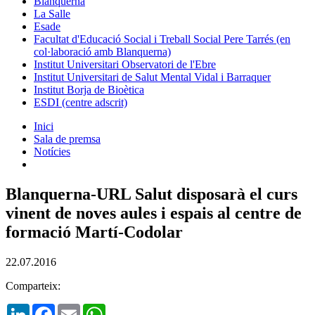
Blanquerna
La Salle
Esade
Facultat d'Educació Social i Treball Social Pere Tarrés (en
col·laboració amb Blanquerna)
Institut Universitari Observatori de l'Ebre
Institut Universitari de Salut Mental Vidal i Barraquer
Institut Borja de Bioètica
ESDI (centre adscrit)
Inici
Sala de premsa
Notícies
Blanquerna-URL Salut disposarà el curs
vinent de noves aules i espais al centre de
formació Martí-Codolar
22.07.2016
Comparteix:
LinkedIn
Facebook
Email
WhatsApp