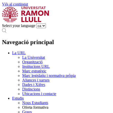
Vés al contingut
Select your language
Navegació principal
La URL
La Universitat
Organització
Institucions URL
Marc estratègic
Marc legislatiu i normativa pròpia
Aliances i xarxes
Dades i Xifres
Distincions
Ubicacions i contacte
Estudis
Nous Estudiants
Oferta formativa
Graus