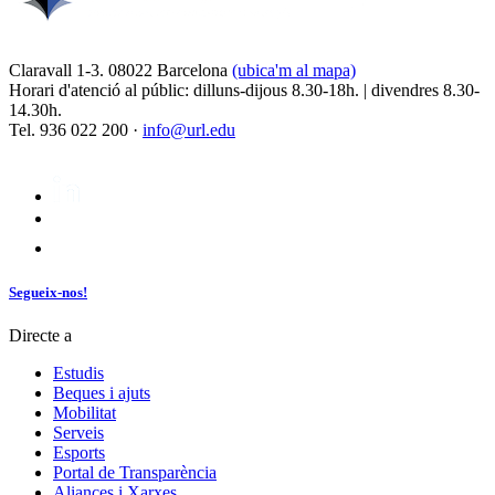
Claravall 1-3. 08022 Barcelona
(ubica'm al mapa)
Horari d'atenció al públic: dilluns-dijous 8.30-18h. | divendres 8.30-
14.30h.
Tel. 936 022 200 ·
info@url.edu
Segueix-nos!
Directe a
Estudis
Beques i ajuts
Mobilitat
Serveis
Esports
Portal de Transparència
Aliances i Xarxes