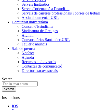
Serveis lingüístics
Servei d'orientació a l'estudiant
Serveis de carreres professionals i borses de treball
Arxiu documental URL
Comunitat universitària
Consell d'Estudiants
Sindicatura de Greuges
Alumni
Convocatòries Santander-URL
Tauler d'anuncis
Sala de premsa
Notícies
Agenda
Recursos audiovisuals
Contactes de comunicació
Directori xarxes socials
Search
Institucions
IQS