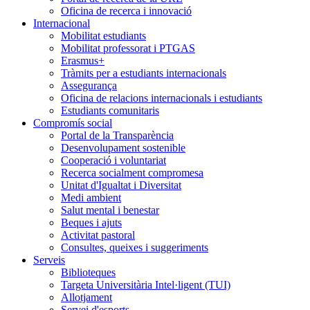
Oficina de recerca i innovació
Internacional
Mobilitat estudiants
Mobilitat professorat i PTGAS
Erasmus+
Tràmits per a estudiants internacionals
Assegurança
Oficina de relacions internacionals i estudiants
Estudiants comunitaris
Compromís social
Portal de la Transparència
Desenvolupament sostenible
Cooperació i voluntariat
Recerca socialment compromesa
Unitat d'Igualtat i Diversitat
Medi ambient
Salut mental i benestar
Beques i ajuts
Activitat pastoral
Consultes, queixes i suggeriments
Serveis
Biblioteques
Targeta Universitària Intel·ligent (TUI)
Allotjament
Servei d'esports