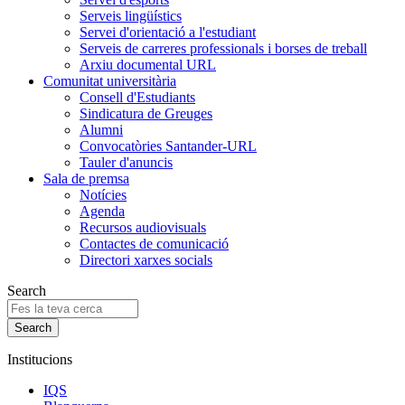
Serveis lingüístics
Servei d'orientació a l'estudiant
Serveis de carreres professionals i borses de treball
Arxiu documental URL
Comunitat universitària
Consell d'Estudiants
Sindicatura de Greuges
Alumni
Convocatòries Santander-URL
Tauler d'anuncis
Sala de premsa
Notícies
Agenda
Recursos audiovisuals
Contactes de comunicació
Directori xarxes socials
Search
Institucions
IQS