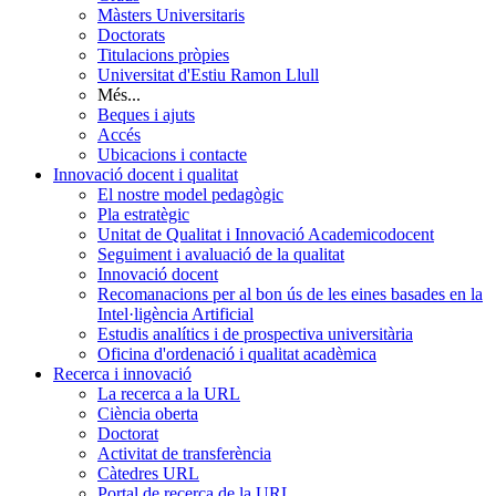
Màsters Universitaris
Doctorats
Titulacions pròpies
Universitat d'Estiu Ramon Llull
Més...
Beques i ajuts
Accés
Ubicacions i contacte
Innovació docent i qualitat
El nostre model pedagògic
Pla estratègic
Unitat de Qualitat i Innovació Academicodocent
Seguiment i avaluació de la qualitat
Innovació docent
Recomanacions per al bon ús de les eines basades en la
Intel·ligència Artificial
Estudis analítics i de prospectiva universitària
Oficina d'ordenació i qualitat acadèmica
Recerca i innovació
La recerca a la URL
Ciència oberta
Doctorat
Activitat de transferència
Càtedres URL
Portal de recerca de la URL