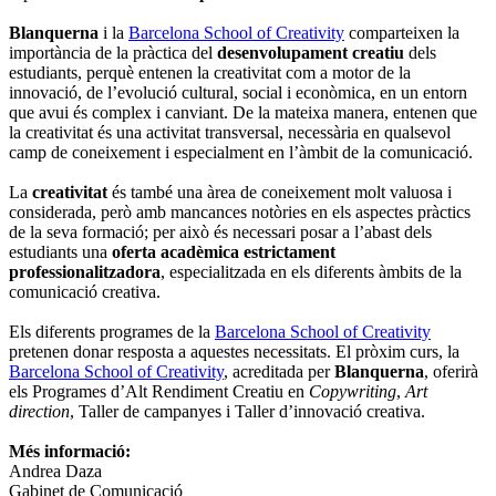
Blanquerna
i la
Barcelona School of Creativity
comparteixen la
importància de la pràctica del
desenvolupament creatiu
dels
estudiants, perquè entenen la creativitat com a motor de la
innovació, de l’evolució cultural, social i econòmica, en un entorn
que avui és complex i canviant. De la mateixa manera, entenen que
la creativitat és una activitat transversal, necessària en qualsevol
camp de coneixement i especialment en l’àmbit de la comunicació.
La
creativitat
és també una àrea de coneixement molt valuosa i
considerada, però amb mancances notòries en els aspectes pràctics
de la seva formació; per això és necessari posar a l’abast dels
estudiants una
oferta acadèmica estrictament
professionalitzadora
, especialitzada en els diferents àmbits de la
comunicació creativa.
Els diferents programes de la
Barcelona School of Creativity
pretenen donar resposta a aquestes necessitats. El pròxim curs, la
Barcelona School of Creativity
, acreditada per
Blanquerna
, oferirà
els Programes d’Alt Rendiment Creatiu en
Copywriting
,
Art
direction
, Taller de campanyes i Taller d’innovació creativa.
Més informació:
Andrea Daza
Gabinet de Comunicació