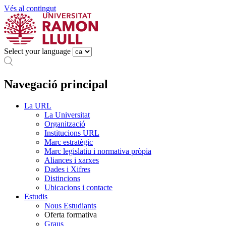
Vés al contingut
Select your language
Navegació principal
La URL
La Universitat
Organització
Institucions URL
Marc estratègic
Marc legislatiu i normativa pròpia
Aliances i xarxes
Dades i Xifres
Distincions
Ubicacions i contacte
Estudis
Nous Estudiants
Oferta formativa
Graus