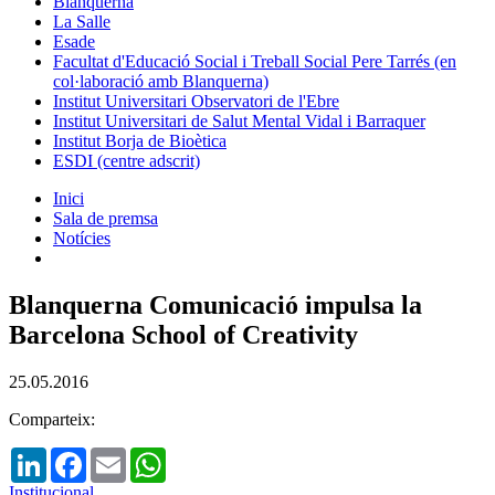
Blanquerna
La Salle
Esade
Facultat d'Educació Social i Treball Social Pere Tarrés (en
col·laboració amb Blanquerna)
Institut Universitari Observatori de l'Ebre
Institut Universitari de Salut Mental Vidal i Barraquer
Institut Borja de Bioètica
ESDI (centre adscrit)
Inici
Sala de premsa
Notícies
Blanquerna Comunicació impulsa la
Barcelona School of Creativity
25.05.2016
Comparteix:
LinkedIn
Facebook
Email
WhatsApp
Institucional